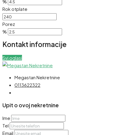
%
Rok otplate
Porez
%
Kontakt informacije
Svi oglasi
Megastan Nekretnine
0113622322
Upit o ovoj nekretnine
Ime
Tel
Email