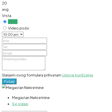
20
avg
Vrsta
Uživo
Video poziv
Slanjem ovog formulara prihvatam
Uslove korišćenja
Pošalji
Megastan Nekretnine
Svi oglasi