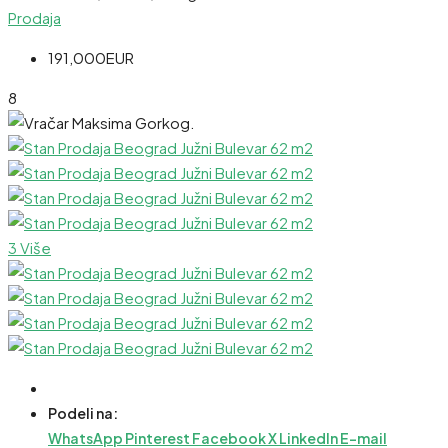
Prodaja
191,000EUR
8
3 Više
Podeli na:
WhatsApp
Pinterest
Facebook
X
LinkedIn
E-mail