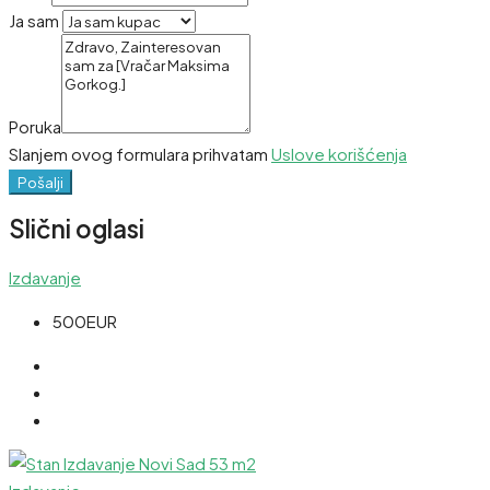
Ja sam
Poruka
Slanjem ovog formulara prihvatam
Uslove korišćenja
Pošalji
Slični oglasi
Izdavanje
500EUR