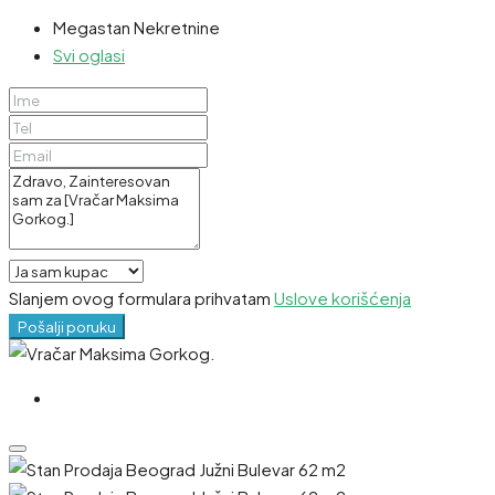
Megastan Nekretnine
Svi oglasi
Slanjem ovog formulara prihvatam
Uslove korišćenja
Pošalji poruku