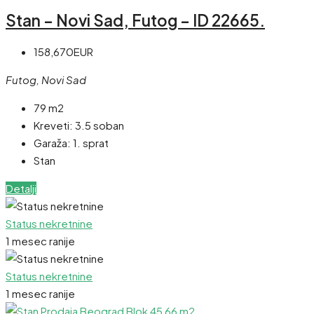
Stan – Novi Sad, Futog – ID 22665.
158,670EUR
Futog, Novi Sad
79 m2
Kreveti:
3.5 soban
Garaža:
1. sprat
Stan
Detalji
Status nekretnine
1 mesec ranije
Status nekretnine
1 mesec ranije