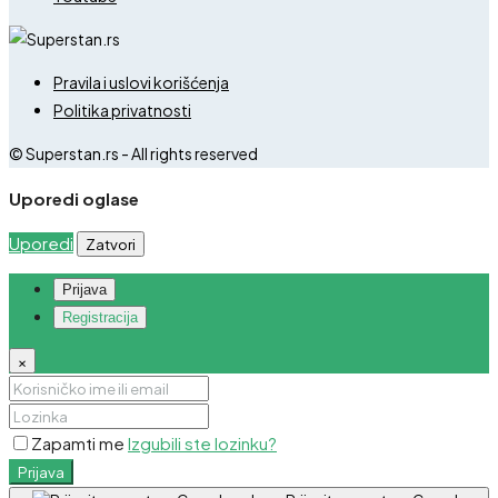
Pravila i uslovi korišćenja
Politika privatnosti
© Superstan.rs - All rights reserved
Uporedi oglase
Uporedi
Zatvori
Prijava
Registracija
×
Zapamti me
Izgubili ste lozinku?
Prijava