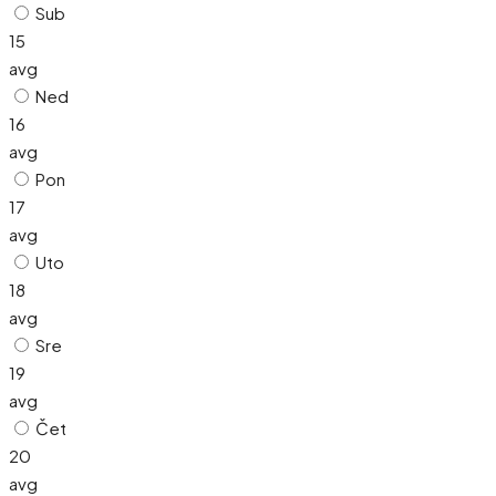
Sub
15
avg
Ned
16
avg
Pon
17
avg
Uto
18
avg
Sre
19
avg
Čet
20
avg