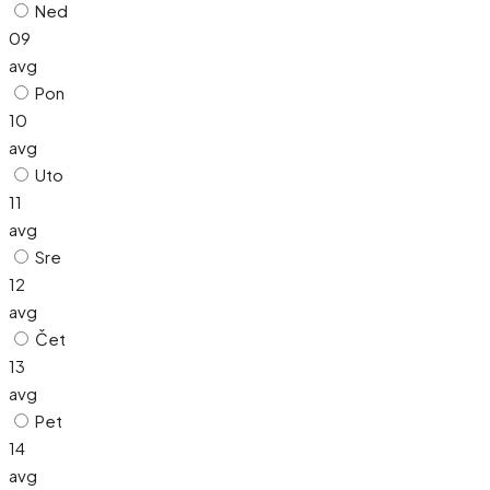
Ned
09
avg
Pon
10
avg
Uto
11
avg
Sre
12
avg
Čet
13
avg
Pet
14
avg