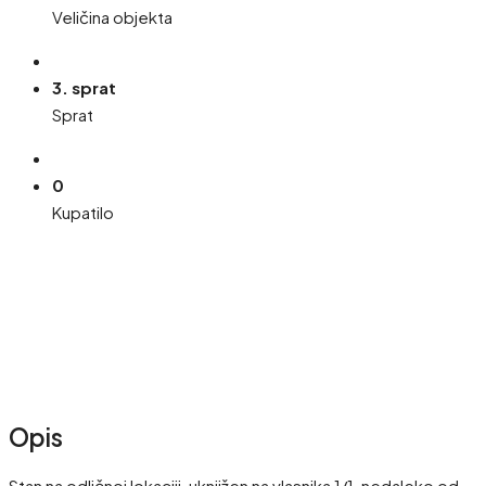
Veličina objekta
3. sprat
Sprat
0
Kupatilo
Opis
Stan na odličnoj lokaciji, uknjižen na vlasnika 1/1, nedaleko od