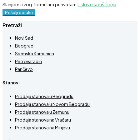
Slanjem ovog formulara prihvatam
Uslove korišćenja
Pošalji poruku
Pretraži
Novi Sad
Beograd
Sremska Kamenica
Petrovaradin
Pančevo
Stanovi
Prodaja stanova u Beogradu
Prodaja stanova u Novom Beogradu
Prodaja stanova u Zemunu
Prodaja stanova na Vračaru
Prodaja stanova na Mirijevu