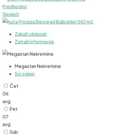
Predhodno
Sledeći
Zakaži obilazak
Zatraži informacije
Megastan Nekretnine
Svi oglasi
Čet
06
avg
Pet
07
avg
Sub