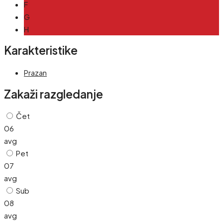
F
G
H
Karakteristike
Prazan
Zakaži razgledanje
Čet
06
avg
Pet
07
avg
Sub
08
avg