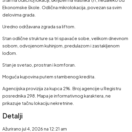
Ekonomske škole. Odlična mikrolokacija, povezan sa svim
delovima grada.
Uredno održavana zgrada sa liftom.
Stan odlične strukture sa tri spavaće sobe, velikom dnevnom
sobom, odvojenom kuhinjom, predulazom i zastakljenom
lođom.
Stan je svetao, prostran i komforan.
Moguća kupovina putem stambenog kredita.
Agencijska provizija za kupca 2%. Broj agencije u Registru
posrednika 298. Mapa je informativnog karaktera, ne
prikazuje tačnu lokaciju nekretnine.
Detalji
Ažurirano jul 4, 2026 na 12:21 am