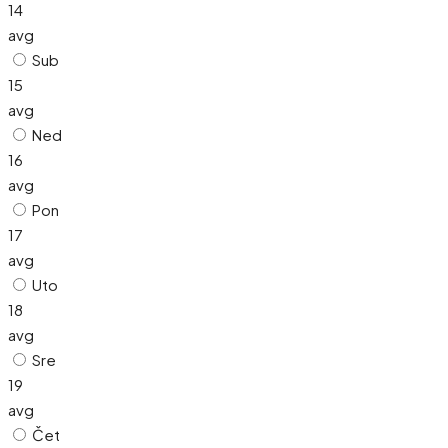
14
avg
Sub
15
avg
Ned
16
avg
Pon
17
avg
Uto
18
avg
Sre
19
avg
Čet