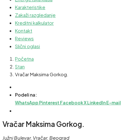
Karakteristike
Zakaži razgledanje
Kreditni kalkulator
Kontakt
Reviews
Slični oglasi
Početna
Stan
Vračar Maksima Gorkog.
Podeli na:
WhatsApp
Pinterest
Facebook
X
LinkedIn
E-mail
Vračar Maksima Gorkog.
Južni Bulevar, Vračar, Beograd