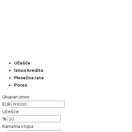
Učešće
Iznos kredita
Mesečna rata
Porez
Ukupan iznos
EUR
Učešće
%
Kamatna stopa