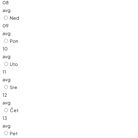
08
avg
Ned
09
avg
Pon
10
avg
Uto
11
avg
Sre
12
avg
Čet
13
avg
Pet