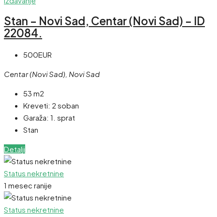
Izdavanje
Stan – Novi Sad, Centar (Novi Sad) – ID
22084.
500EUR
Centar (Novi Sad), Novi Sad
53 m2
Kreveti:
2 soban
Garaža:
1. sprat
Stan
Detalji
Status nekretnine
1 mesec ranije
Status nekretnine