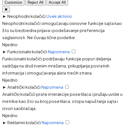
Customize
Reject All
Accept All
✖
►
Neophodni kolačići
Uvek aktivno
Neophodni kolačići omogućavaju osnovne funkcije sajta kao
što su bezbedna prijava i podešavanje preferencija
saglasnosti. Ne čuvaju lične podatke.
Nijedno
►
Funkcionalni kolačići
Napomena
Funkcionalni kolačići podržavaju funkcije poput deljenja
sadržaja na društvenim mrežama, prikupljanja povratnih
informacija i omogućavanja alata trećih strana.
Nijedno
►
Analitički kolačići
Napomena
Analitički kolačići prate interakcije posetilaca i pružaju uvide u
metrike kao što su broj posetilaca, stopa napuštanja sajta i
izvori saobraćaja.
Nijedno
►
Reklamni kolačići
Napomena