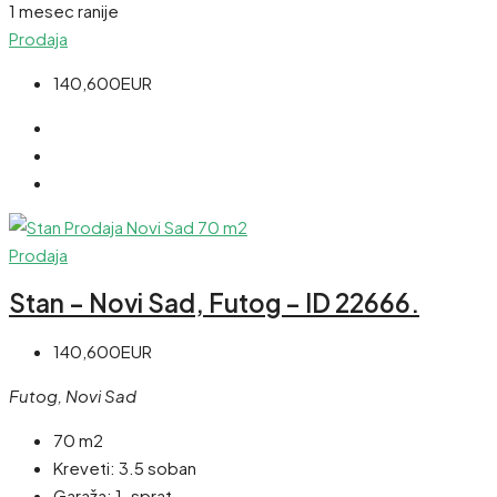
1 mesec ranije
Prodaja
140,600EUR
Prodaja
Stan – Novi Sad, Futog – ID 22666.
140,600EUR
Futog, Novi Sad
70 m2
Kreveti:
3.5 soban
Garaža:
1. sprat