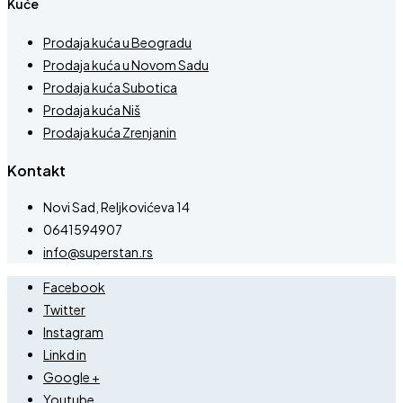
Kuće
Prodaja kuća u Beogradu
Prodaja kuća u Novom Sadu
Prodaja kuća Subotica
Prodaja kuća Niš
Prodaja kuća Zrenjanin
Kontakt
Novi Sad, Reljkovićeva 14
0641594907
info@superstan.rs
Facebook
Twitter
Instagram
Linkd in
Google +
Youtube