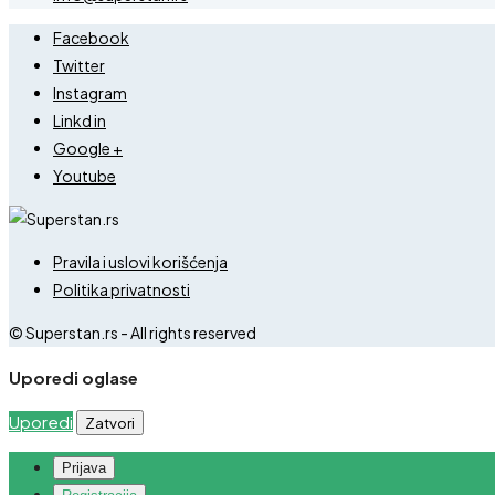
Facebook
Twitter
Instagram
Linkd in
Google +
Youtube
Pravila i uslovi korišćenja
Politika privatnosti
© Superstan.rs - All rights reserved
Uporedi oglase
Uporedi
Zatvori
Prijava