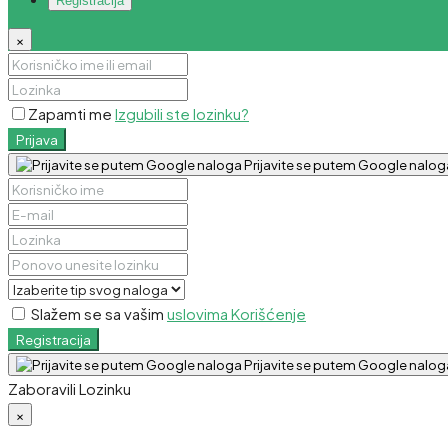
Registracija
×
Zapamti me
Izgubili ste lozinku?
Prijava
Prijavite se putem Google nalog
Slažem se sa vašim
uslovima Korišćenje
Registracija
Prijavite se putem Google nalog
Zaboravili Lozinku
×