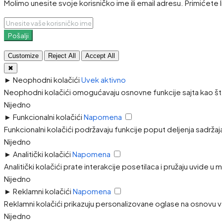
Molimo unesite svoje korisničko ime ili email adresu. Primićete 
Pošalji
Customize
Reject All
Accept All
✖
►
Neophodni kolačići
Uvek aktivno
Neophodni kolačići omogućavaju osnovne funkcije sajta kao što
Nijedno
►
Funkcionalni kolačići
Napomena
Funkcionalni kolačići podržavaju funkcije poput deljenja sadržaj
Nijedno
►
Analitički kolačići
Napomena
Analitički kolačići prate interakcije posetilaca i pružaju uvide u
Nijedno
►
Reklamni kolačići
Napomena
Reklamni kolačići prikazuju personalizovane oglase na osnovu va
Nijedno