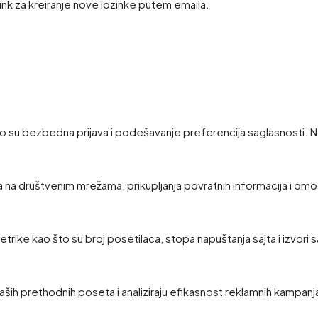
link za kreiranje nove lozinke putem emaila.
 su bezbedna prijava i podešavanje preferencija saglasnosti. N
a na društvenim mrežama, prikupljanja povratnih informacija i omo
 metrike kao što su broj posetilaca, stopa napuštanja sajta i izvori 
ših prethodnih poseta i analiziraju efikasnost reklamnih kampanj