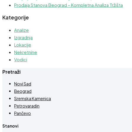
Prodaja Stanova Beograd – Kompletna Analiza Tržišta
Kategorije
Analize
Izgradnja
Lokacije
Nekretnine
Vodici
Pretraži
Novi Sad
Beograd
Sremska Kamenica
Petrovaradin
Pančevo
Stanovi