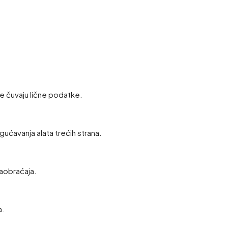
e čuvaju lične podatke.
gućavanja alata trećih strana.
saobraćaja.
a.