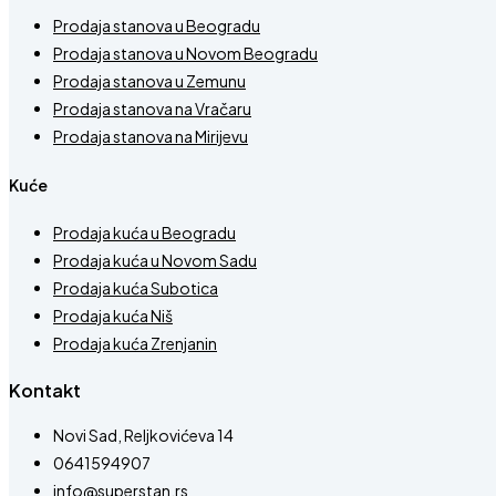
Prodaja stanova u Beogradu
Prodaja stanova u Novom Beogradu
Prodaja stanova u Zemunu
Prodaja stanova na Vračaru
Prodaja stanova na Mirijevu
Kuće
Prodaja kuća u Beogradu
Prodaja kuća u Novom Sadu
Prodaja kuća Subotica
Prodaja kuća Niš
Prodaja kuća Zrenjanin
Kontakt
Novi Sad, Reljkovićeva 14
0641594907
info@superstan.rs