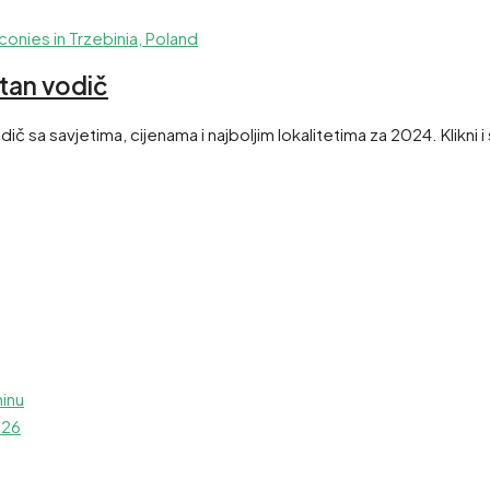
tan vodič
 sa savjetima, cijenama i najboljim lokalitetima za 2024. Klikni i 
ninu
026