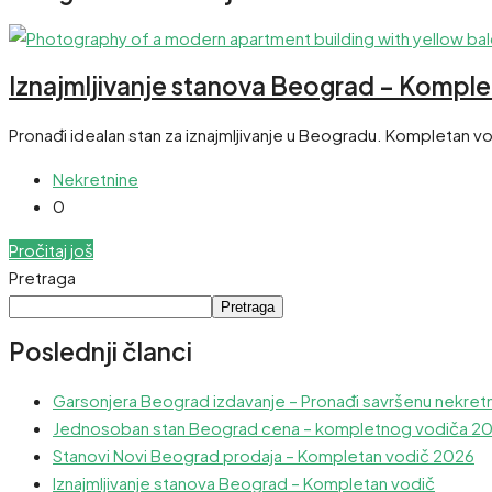
Iznajmljivanje stanova Beograd – Komple
Pronađi idealan stan za iznajmljivanje u Beogradu. Kompletan vodič
Nekretnine
0
Pročitaj još
Pretraga
Pretraga
Poslednji članci
Garsonjera Beograd izdavanje – Pronađi savršenu nekret
Jednosoban stan Beograd cena – kompletnog vodiča 2
Stanovi Novi Beograd prodaja – Kompletan vodič 2026
Iznajmljivanje stanova Beograd – Kompletan vodič