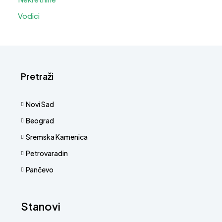
Vodici
Pretraži
Novi Sad
Beograd
Sremska Kamenica
Petrovaradin
Pančevo
Stanovi