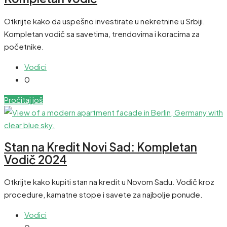
Otkrijte kako da uspešno investirate u nekretnine u Srbiji.
Kompletan vodič sa savetima, trendovima i koracima za
početnike.
Vodici
0
Pročitaj još
Stan na Kredit Novi Sad: Kompletan
Vodič 2024
Otkrijte kako kupiti stan na kredit u Novom Sadu. Vodič kroz
procedure, kamatne stope i savete za najbolje ponude.
Vodici