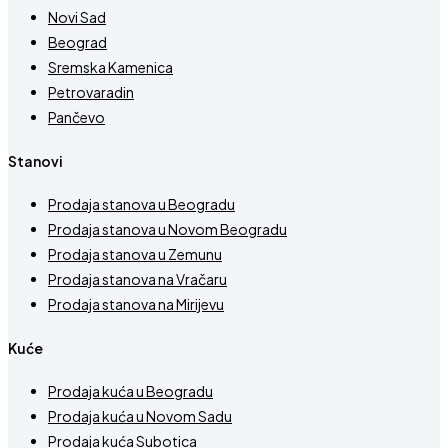
Novi Sad
Beograd
Sremska Kamenica
Petrovaradin
Pančevo
Stanovi
Prodaja stanova u Beogradu
Prodaja stanova u Novom Beogradu
Prodaja stanova u Zemunu
Prodaja stanova na Vračaru
Prodaja stanova na Mirijevu
Kuće
Prodaja kuća u Beogradu
Prodaja kuća u Novom Sadu
Prodaja kuća Subotica