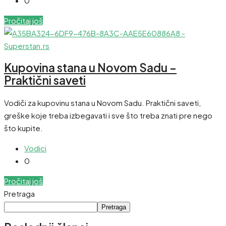
0
Pročitaj još
Kupovina stana u Novom Sadu –
Praktični saveti
Vodiči za kupovinu stana u Novom Sadu. Praktični saveti,
greške koje treba izbegavati i sve što treba znati pre nego
što kupite.
Vodici
0
Pročitaj još
Pretraga
Pretraga