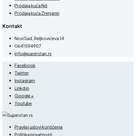
Prodaja kuća Niš
Prodaja kuća Zrenjanin
Kontakt
Novi Sad, Reljkovićeva 14
0641594907
info@superstan.rs
Facebook
Twitter
Instagram
Linkd in
Google +
Youtube
Pravila i uslovi korišćenja
Politika privatnosti