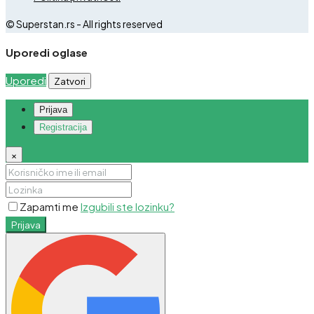
© Superstan.rs - All rights reserved
Uporedi oglase
Uporedi
Zatvori
Prijava
Registracija
×
Zapamti me
Izgubili ste lozinku?
Prijava