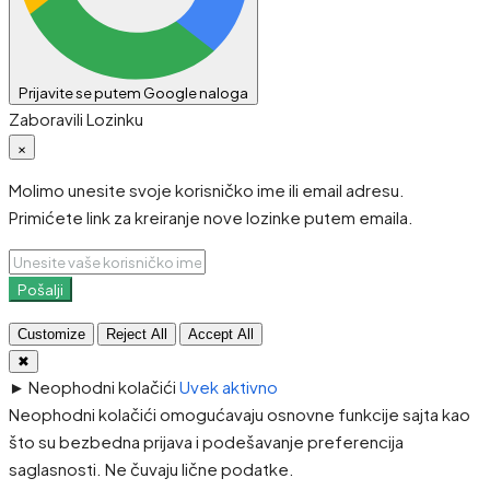
Prijavite se putem Google naloga
Zaboravili Lozinku
×
Molimo unesite svoje korisničko ime ili email adresu.
Primićete link za kreiranje nove lozinke putem emaila.
Pošalji
Customize
Reject All
Accept All
✖
►
Neophodni kolačići
Uvek aktivno
Neophodni kolačići omogućavaju osnovne funkcije sajta kao
što su bezbedna prijava i podešavanje preferencija
saglasnosti. Ne čuvaju lične podatke.