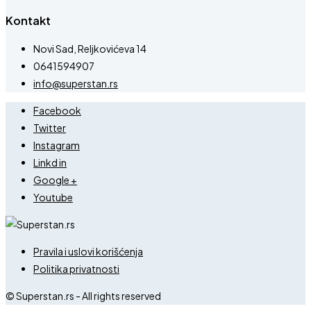
Kontakt
Novi Sad, Reljkovićeva 14
0641594907
info@superstan.rs
Facebook
Twitter
Instagram
Linkd in
Google +
Youtube
Pravila i uslovi korišćenja
Politika privatnosti
© Superstan.rs - All rights reserved