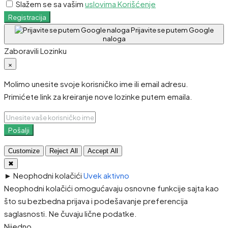
Slažem se sa vašim
uslovima Korišćenje
Registracija
Prijavite se putem Google
naloga
Zaboravili Lozinku
×
Molimo unesite svoje korisničko ime ili email adresu.
Primićete link za kreiranje nove lozinke putem emaila.
Pošalji
Customize
Reject All
Accept All
✖
►
Neophodni kolačići
Uvek aktivno
Neophodni kolačići omogućavaju osnovne funkcije sajta kao
što su bezbedna prijava i podešavanje preferencija
saglasnosti. Ne čuvaju lične podatke.
Nijedno