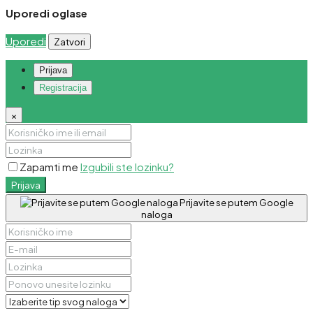
Uporedi oglase
Uporedi
Zatvori
Prijava
Registracija
×
Zapamti me
Izgubili ste lozinku?
Prijava
Prijavite se putem Google
naloga