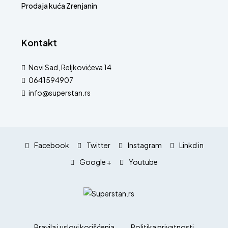
Prodaja kuća Zrenjanin
Kontakt
Novi Sad, Reljkovićeva 14
0641594907
info@superstan.rs
Facebook
Twitter
Instagram
Linkd in
Google +
Youtube
Pravila i uslovi korišćenja
Politika privatnosti