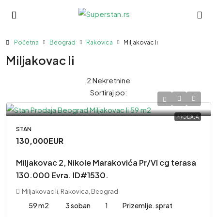
Početna
Beograd
Rakovica
Miljakovac Ii
Miljakovac Ii
2 Nekretnine
Sortiraj po:
PRODAJA
STAN
130,000EUR
Miljakovac 2, Nikole Marakovića Pr/VI cg terasa
130.000 Evra. ID#1530.
Miljakovac Ii, Rakovica, Beograd
59 m2
3 soban
1
Prizemlje. sprat