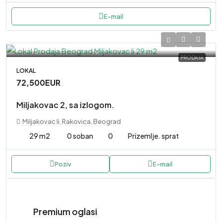
E-mail
PRODAJA
LOKAL
72,500EUR
Miljakovac 2, sa izlogom.
Miljakovac Ii, Rakovica, Beograd
29 m2
0 soban
0
Prizemlje. sprat
Poziv
E-mail
Premium oglasi