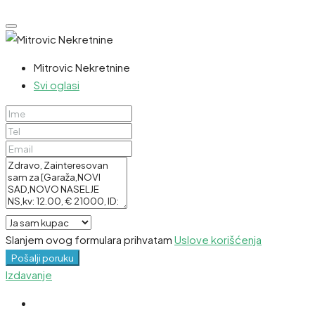
Mitrovic Nekretnine
Svi oglasi
Slanjem ovog formulara prihvatam
Uslove korišćenja
Pošalji poruku
Izdavanje