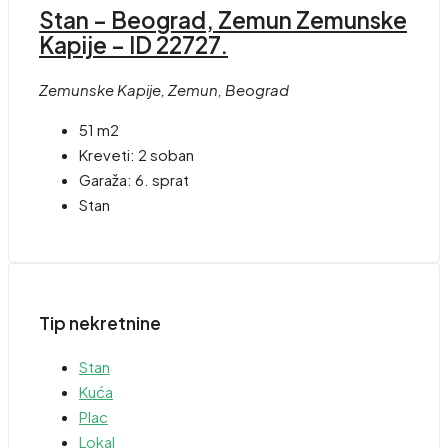
Stan – Beograd, Zemun Zemunske
Kapije – ID 22727.
Zemunske Kapije, Zemun, Beograd
51 m2
Kreveti:
2 soban
Garaža:
6. sprat
Stan
Tip nekretnine
Stan
Kuća
Plac
Lokal