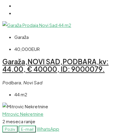
Garaža
40,000EUR
Garaža,NOVI SAD,PODBARA,kv:
44.00, € 40000, ID: 9000079.
Podbara, Novi Sad
44 m2
Mitrovic Nekretnine
2 meseca ranije
WhatsApp
Poziv
E-mail