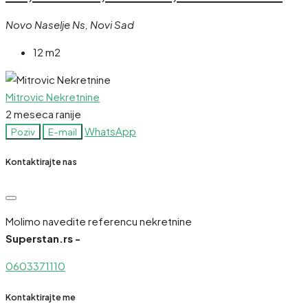
Novo Naselje Ns, Novi Sad
12 m2
Mitrovic Nekretnine
2 meseca ranije
WhatsApp
Poziv
E-mail
Kontaktirajte nas
Molimo navedite referencu nekretnine
Superstan.rs -
0603371110
Kontaktirajte me