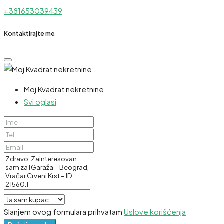
+381653039439
Kontaktirajte me
Moj Kvadrat nekretnine
Svi oglasi
Slanjem ovog formulara prihvatam
Uslove korišćenja