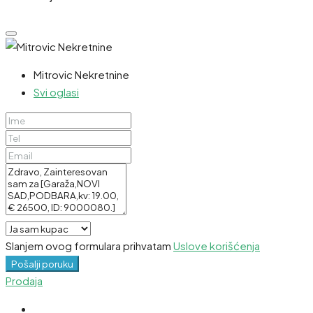
Mitrovic Nekretnine
Svi oglasi
Slanjem ovog formulara prihvatam
Uslove korišćenja
Pošalji poruku
Prodaja