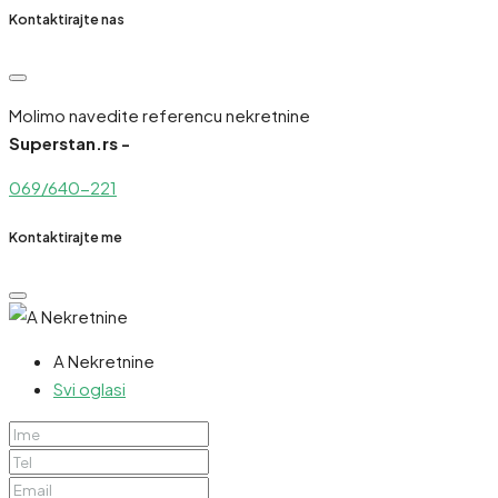
Kontaktirajte nas
Molimo navedite referencu nekretnine
Superstan.rs -
069/640-221
Kontaktirajte me
A Nekretnine
Svi oglasi