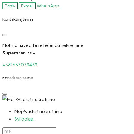
WhatsApp
Poziv
E-mail
Kontaktirajte nas
Molimo navedite referencu nekretnine
Superstan.rs -
+381653039439
Kontaktirajte me
Moj Kvadrat nekretnine
Svi oglasi