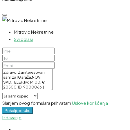
Mitrovic Nekretnine
Svi oglasi
Slanjem ovog formulara prihvatam
Uslove korišćenja
Pošalji poruku
Izdavanje