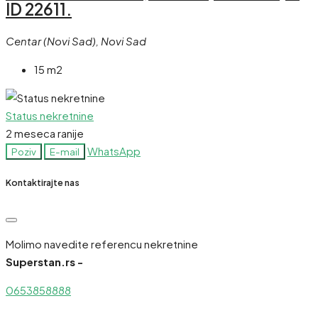
ID 22611.
Centar (Novi Sad), Novi Sad
15 m2
Status nekretnine
2 meseca ranije
WhatsApp
Poziv
E-mail
Kontaktirajte nas
Molimo navedite referencu nekretnine
Superstan.rs -
0653858888