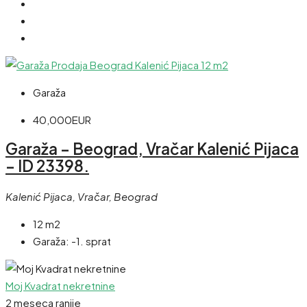
Garaža
40,000EUR
Garaža – Beograd, Vračar Kalenić Pijaca
– ID 23398.
Kalenić Pijaca, Vračar, Beograd
12 m2
Garaža:
-1. sprat
Moj Kvadrat nekretnine
2 meseca ranije