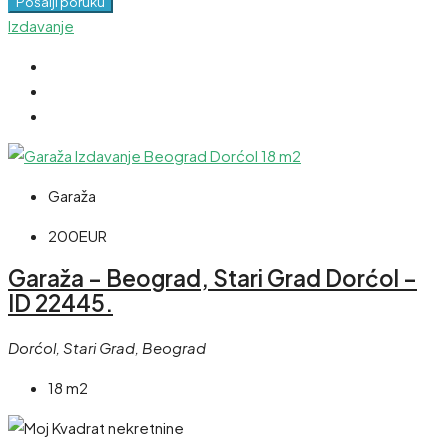
Pošalji poruku
Izdavanje
Garaža
200EUR
Garaža – Beograd, Stari Grad Dorćol –
ID 22445.
Dorćol, Stari Grad, Beograd
18 m2