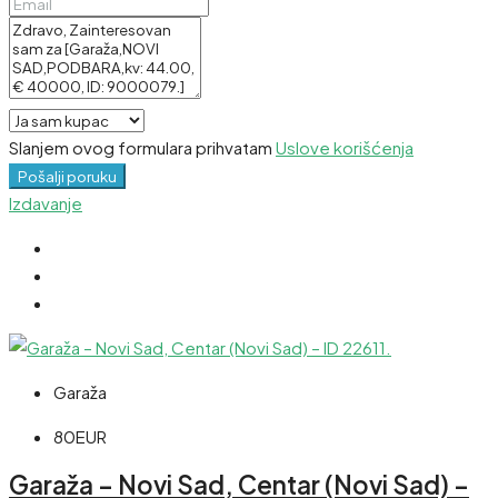
Slanjem ovog formulara prihvatam
Uslove korišćenja
Pošalji poruku
Izdavanje
Garaža
80EUR
Garaža – Novi Sad, Centar (Novi Sad) –