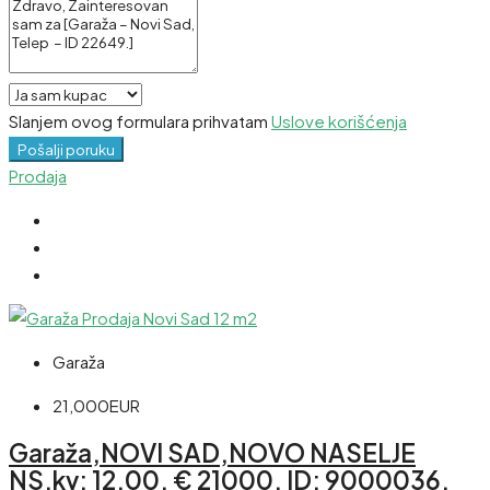
Slanjem ovog formulara prihvatam
Uslove korišćenja
Pošalji poruku
Prodaja
Garaža
21,000EUR
Garaža,NOVI SAD,NOVO NASELJE
NS,kv: 12.00, € 21000, ID: 9000036.