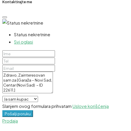
Kontaktirajte me
Status nekretnine
Svi oglasi
Slanjem ovog formulara prihvatam
Uslove korišćenja
Pošalji poruku
Prodaja