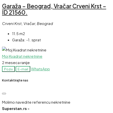
Garaža – Beograd, Vračar Crveni Krst –
ID 21560.
Crveni Krst, Vračar, Beograd
11.5 m2
Garaža:
-1. sprat
Moj Kvadrat nekretnine
2 meseca ranije
WhatsApp
Poziv
E-mail
Kontaktirajte nas
Molimo navedite referencu nekretnine
Superstan.rs -