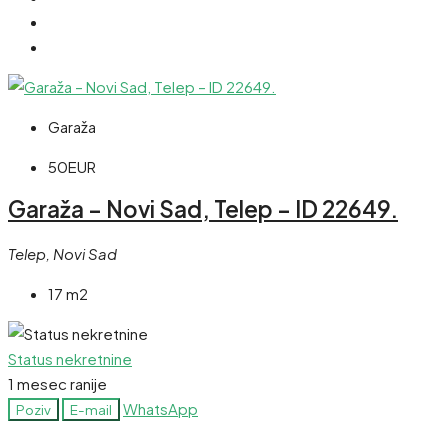
Garaža
50EUR
Garaža – Novi Sad, Telep – ID 22649.
Telep, Novi Sad
17 m2
Status nekretnine
1 mesec ranije
WhatsApp
Poziv
E-mail