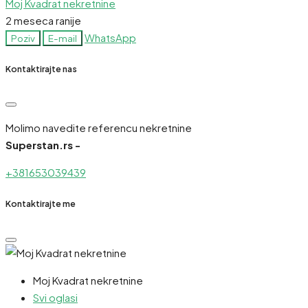
Moj Kvadrat nekretnine
2 meseca ranije
WhatsApp
Poziv
E-mail
Kontaktirajte nas
Molimo navedite referencu nekretnine
Superstan.rs -
+381653039439
Kontaktirajte me
Moj Kvadrat nekretnine
Svi oglasi