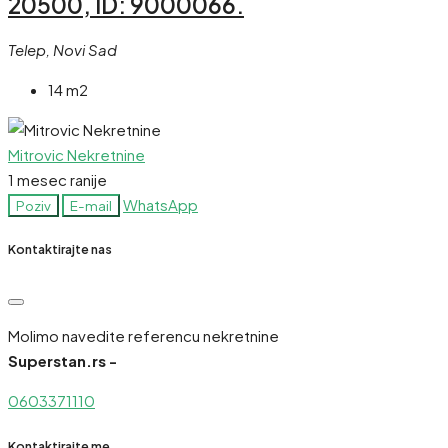
20500, ID: 9000066.
Telep, Novi Sad
14 m2
Mitrovic Nekretnine
1 mesec ranije
WhatsApp
Poziv
E-mail
Kontaktirajte nas
Molimo navedite referencu nekretnine
Superstan.rs -
0603371110
Kontaktirajte me