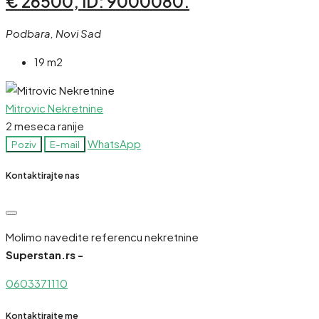
€ 26500, ID: 9000080.
Podbara, Novi Sad
19 m2
Mitrovic Nekretnine
2 meseca ranije
WhatsApp
Poziv
E-mail
Kontaktirajte nas
Molimo navedite referencu nekretnine
Superstan.rs -
0603371110
Kontaktirajte me