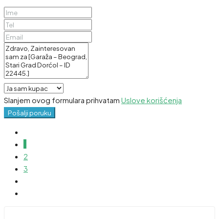
Slanjem ovog formulara prihvatam
Uslove korišćenja
Pošalji poruku
1
2
3