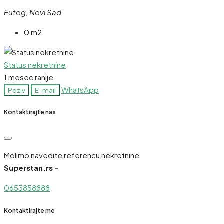
Futog, Novi Sad
0 m2
Status nekretnine
1 mesec ranije
WhatsApp
Poziv
E-mail
Kontaktirajte nas
Molimo navedite referencu nekretnine
Superstan.rs -
0653858888
Kontaktirajte me