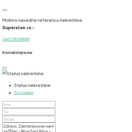
Molimo navedite referencu nekretnine
Superstan.rs -
0653858888
Kontaktirajte me
Status nekretnine
Svi oglasi