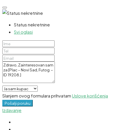
Status nekretnine
Svi oglasi
Slanjem ovog formulara prihvatam
Uslove korišćenja
Pošalji poruku
Izdavanje