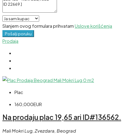
Slanjem ovog formulara prihvatam
Uslove korišćenja
Pošalji poruku
Prodaja
Plac
160,000EUR
Na prodaju plac 19,65 ari ID#136562.
Mali Mokri Lug, Zvezdara, Beograd