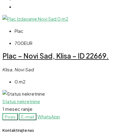
Plac
700EUR
Plac – Novi Sad, Klisa – ID 22669.
Klisa, Novi Sad
0 m2
Status nekretnine
1 mesec ranije
WhatsApp
Poziv
E-mail
Kontaktirajte nas