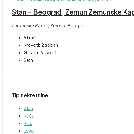
Stan – Beograd, Zemun Zemunske Kapi
Zemunske Kapije, Zemun, Beograd
51 m2
Kreveti:
2 soban
Garaža:
6. sprat
Stan
Tip nekretnine
Stan
Kuća
Plac
Lokal