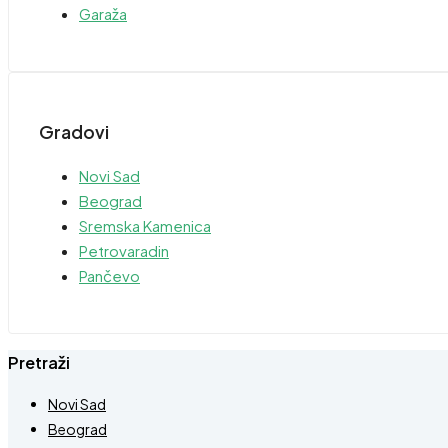
Garaža
Gradovi
Novi Sad
Beograd
Sremska Kamenica
Petrovaradin
Pančevo
Pretraži
Novi Sad
Beograd