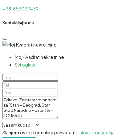
+381653039439
Kontaktirajte me
Moj Kvadrat nekretnine
Svi oglasi
Slanjem ovog formulara prihvatam
Uslove korišćenja