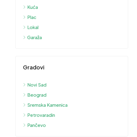
Kuća
Plac
Lokal
Garaža
Gradovi
Novi Sad
Beograd
Sremska Kamenica
Petrovaradin
Pančevo