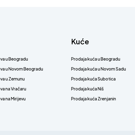
Kuće
ova u Beogradu
Prodaja kuća u Beogradu
ova u Novom Beogradu
Prodaja kuća u Novom Sadu
ova u Zemunu
Prodaja kuća Subotica
va na Vračaru
Prodaja kuća Niš
a na Mirijevu
Prodaja kuća Zrenjanin