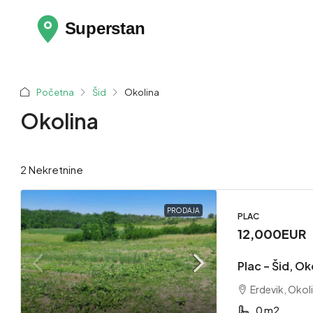
Početna
Šid
Okolina
Okolina
2 Nekretnine
PRODAJA
PLAC
12,000EUR
Plac – Šid, Ok
Erdevik, Okoli
0 m2