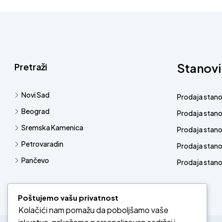
Stanovi
Pretraži
Novi Sad
Prodaja stan
Beograd
Prodaja stan
Sremska Kamenica
Prodaja stan
Petrovaradin
Prodaja stano
Pančevo
Prodaja stanov
Poštujemo vašu privatnost
Kolačići nam pomažu da poboljšamo vaše