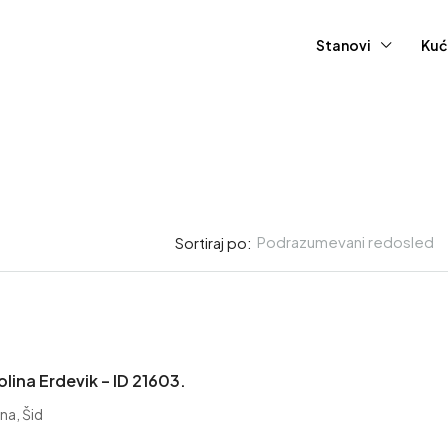
Stanovi
Kuć
Podrazumevani redosled
Sortiraj po:
olina Erdevik – ID 21603.
na, Šid