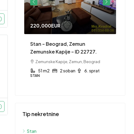
220,000EUR
415,
– ID
Stan – Beograd, Zemun
Stan 
Zemunske Kapije – ID 22727.
1753
Zemunske Kapije, Zemun, Beograd
Grb
 sprat
51 m2
2 soban
6. sprat
1
STAN
STAN
Tip nekretnine
Stan