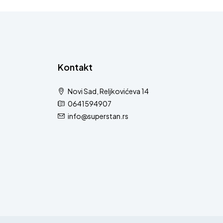
Kontakt
Novi Sad, Reljkovićeva 14
0641594907
info@superstan.rs