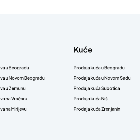
Kuće
ova u Beogradu
Prodaja kuća u Beogradu
ova u Novom Beogradu
Prodaja kuća u Novom Sadu
ova u Zemunu
Prodaja kuća Subotica
va na Vračaru
Prodaja kuća Niš
a na Mirijevu
Prodaja kuća Zrenjanin