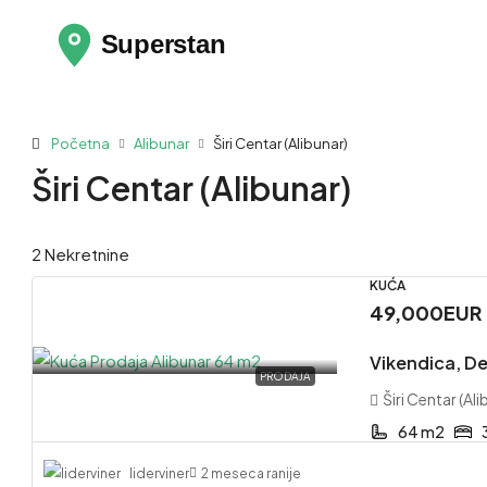
Početna
Alibunar
Širi Centar (Alibunar)
Širi Centar (Alibunar)
2 Nekretnine
KUĆA
49,000EUR
Vikendica, De
PRODAJA
Širi Centar (Ali
64 m2
liderviner
2 meseca ranije