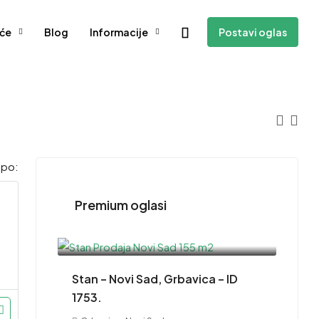
će
Blog
Informacije
Postavi oglas
j po:
Premium oglasi
415,000EUR
Stan – Novi Sad, Grbavica – ID
1753.