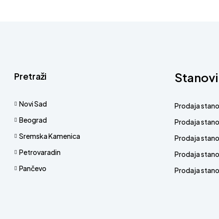
Stanovi
Pretraži
Novi Sad
Prodaja stan
Beograd
Prodaja stan
Sremska Kamenica
Prodaja stan
Petrovaradin
Prodaja stano
Pančevo
Prodaja stanov