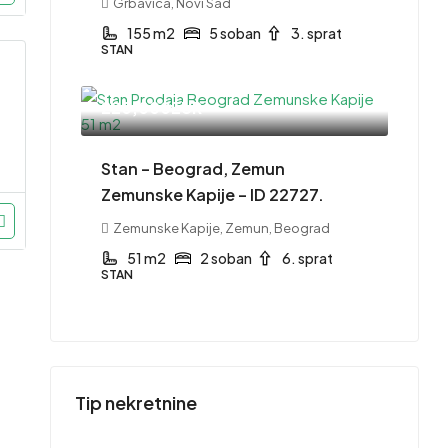
Grbavica, Novi Sad
155 m2
5 soban
3. sprat
STAN
220,000EUR
Stan – Beograd, Zemun
Zemunske Kapije – ID 22727.
Zemunske Kapije, Zemun, Beograd
51 m2
2 soban
6. sprat
STAN
Tip nekretnine