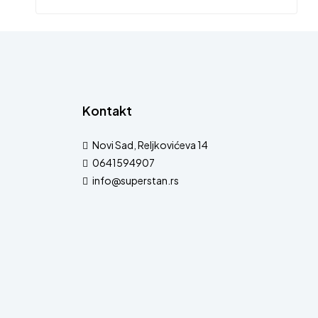
Kontakt
Novi Sad, Reljkovićeva 14
0641594907
info@superstan.rs