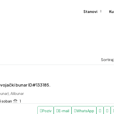
Stanovi
Ku
Sortira
vojački bunar ID#133185.
bunar), Alibunar
3 soban
1
Poziv
E-mail
WhatsApp