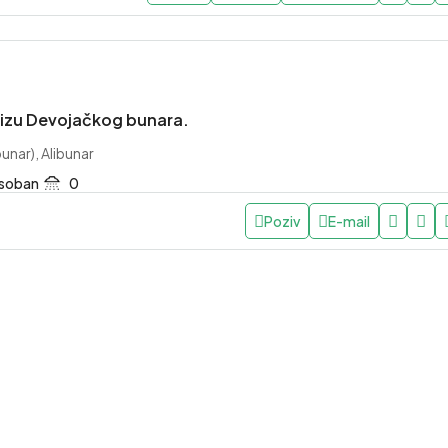
blizu Devojačkog bunara.
bunar), Alibunar
 soban
0
Poziv
E-mail