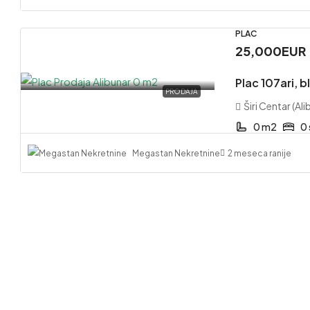
PLAC
25,000EUR
Plac 107ari, 
PRODAJA
Širi Centar (Ali
0 m2
0
Megastan Nekretnine
2 meseca ranije