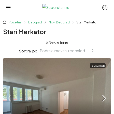
Početna
Beograd
Novi Beograd
Stari Merkator
Stari Merkator
5 Nekretnine
Podrazumevani redosled
Sortiraj po:
IZDAVANJE