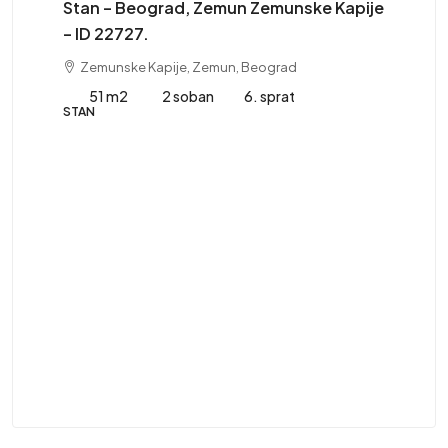
Stan – Beograd, Zemun Zemunske Kapije
– ID 22727.
Zemunske Kapije, Zemun, Beograd
51 m2
2 soban
6. sprat
STAN
41
St
ST