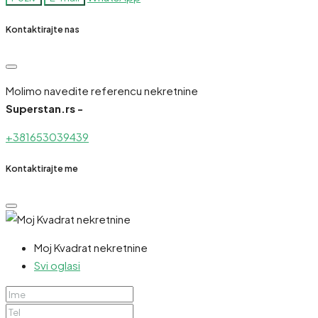
Kontaktirajte nas
Molimo navedite referencu nekretnine
Superstan.rs -
+381653039439
Kontaktirajte me
Moj Kvadrat nekretnine
Svi oglasi