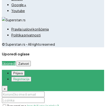
Google +
Youtube
Pravila i uslovi korišćenja
Politika privatnosti
© Superstan.rs - All rights reserved
Uporedi oglase
Uporedi
Zatvori
Prijava
Registracija
×
Zapamti me
Izgubili ste lozinku?