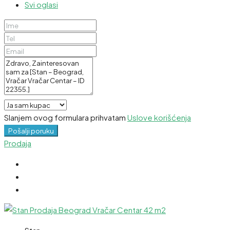
Svi oglasi
Slanjem ovog formulara prihvatam
Uslove korišćenja
Pošalji poruku
Prodaja