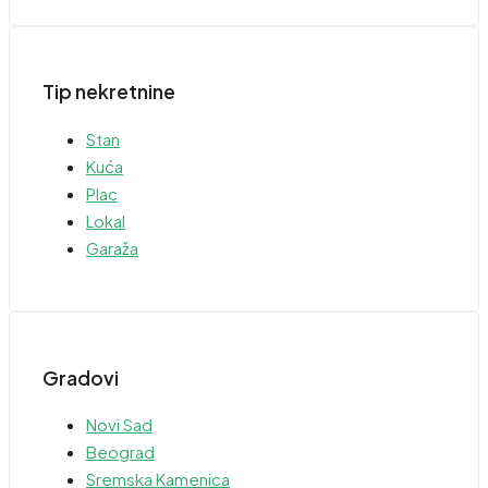
Tip nekretnine
Stan
Kuća
Plac
Lokal
Garaža
Gradovi
Novi Sad
Beograd
Sremska Kamenica