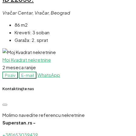
Vračar Centar, Vračar, Beograd
86 m2
Kreveti:
3 soban
Garaža:
2. sprat
Moj Kvadrat nekretnine
2 meseca ranije
WhatsApp
Poziv
E-mail
Kontaktirajte nas
Molimo navedite referencu nekretnine
Superstan.rs -
+381653039439