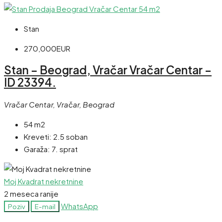
Stan
270,000EUR
Stan – Beograd, Vračar Vračar Centar –
ID 23394.
Vračar Centar, Vračar, Beograd
54 m2
Kreveti:
2.5 soban
Garaža:
7. sprat
Moj Kvadrat nekretnine
2 meseca ranije
WhatsApp
Poziv
E-mail