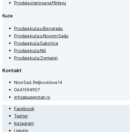
Prodaja stanova na Mirijevu
Kuće
Prodaja kuća u Beogradu
Prodaja kuća u Novom Sadu
Prodaja kuća Subotica
Prodaja kuća Niš
Prodaja kuća Zrenjanin
Kontakt
Novi Sad, Reljkovićeva 14
0641594907
info@superstan.rs
Facebook
Twitter
Instagram
Linkd in