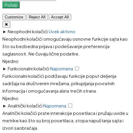
Pošalji
Customize
Reject All
Accept All
✖
►
Neophodni kolačići
Uvek aktivno
Neophodni kolačići omogućavaju osnovne funkcije sajta kao
što su bezbedna prijava i podešavanje preferencija
saglasnosti. Ne čuvaju lične podatke.
Nijedno
►
Funkcionalni kolačići
Napomena
Funkcionalni kolačići podržavaju funkcije poput deljenja
sadržaja na društvenim mrežama, prikupljanja povratnih
informacija i omogućavanja alata trećih strana.
Nijedno
►
Analitički kolačići
Napomena
Analitički kolačići prate interakcije posetilaca i pružaju uvide u
metrike kao što su broj posetilaca, stopa napuštanja sajta i
izvori saobraćaja.