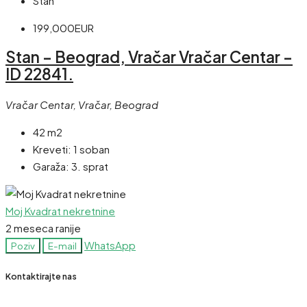
Stan
199,000EUR
Stan – Beograd, Vračar Vračar Centar –
ID 22841.
Vračar Centar, Vračar, Beograd
42 m2
Kreveti:
1 soban
Garaža:
3. sprat
Moj Kvadrat nekretnine
2 meseca ranije
WhatsApp
Poziv
E-mail
Kontaktirajte nas