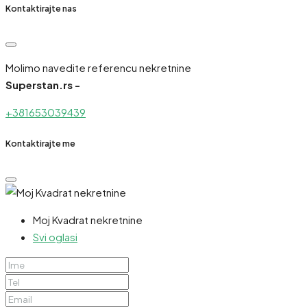
Kontaktirajte nas
Molimo navedite referencu nekretnine
Superstan.rs -
+381653039439
Kontaktirajte me
Moj Kvadrat nekretnine
Svi oglasi