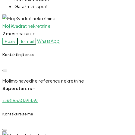
Garaža:
3. sprat
Moj Kvadrat nekretnine
2 meseca ranije
WhatsApp
Poziv
E-mail
Kontaktirajte nas
Molimo navedite referencu nekretnine
Superstan.rs -
+381653039439
Kontaktirajte me