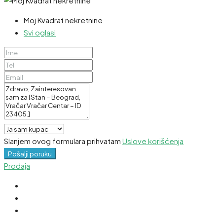
Moj Kvadrat nekretnine
Svi oglasi
Slanjem ovog formulara prihvatam
Uslove korišćenja
Pošalji poruku
Prodaja