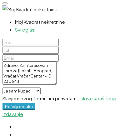
Moj Kvadrat nekretnine
Svi oglasi
Slanjem ovog formulara prihvatam
Uslove korišćenja
Pošalji poruku
Izdavanje