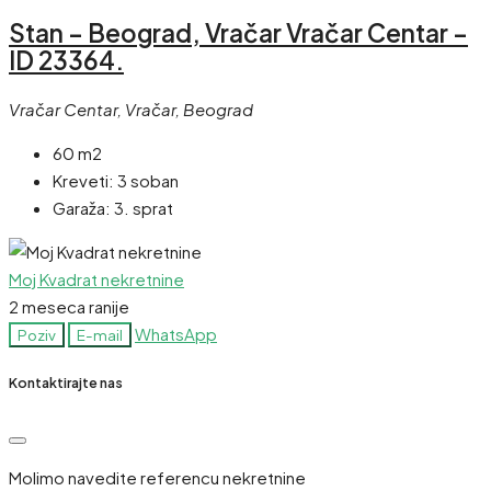
Stan – Beograd, Vračar Vračar Centar –
ID 23364.
Vračar Centar, Vračar, Beograd
60 m2
Kreveti:
3 soban
Garaža:
3. sprat
Moj Kvadrat nekretnine
2 meseca ranije
WhatsApp
Poziv
E-mail
Kontaktirajte nas
Molimo navedite referencu nekretnine