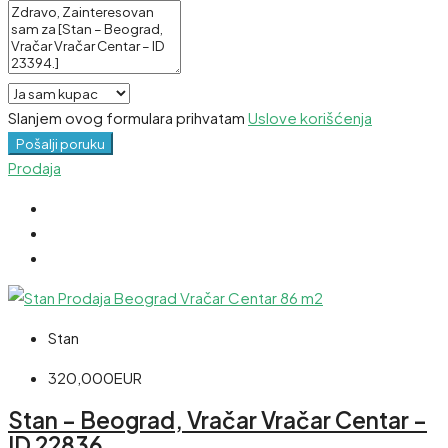
Slanjem ovog formulara prihvatam
Uslove korišćenja
Pošalji poruku
Prodaja
Stan
320,000EUR
Stan – Beograd, Vračar Vračar Centar –
ID 22836.