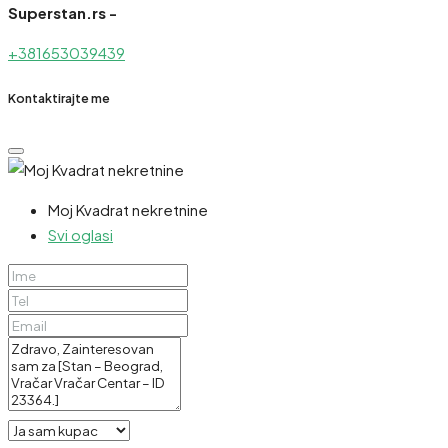
Superstan.rs -
+381653039439
Kontaktirajte me
Moj Kvadrat nekretnine
Svi oglasi