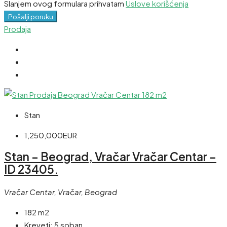
Slanjem ovog formulara prihvatam
Uslove korišćenja
Pošalji poruku
Prodaja
Stan
1,250,000EUR
Stan – Beograd, Vračar Vračar Centar –
ID 23405.
Vračar Centar, Vračar, Beograd
182 m2
Kreveti:
5 soban