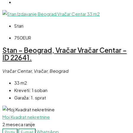
Stan
750EUR
Stan – Beograd, Vračar Vračar Centar –
ID 22641.
Vračar Centar, Vračar, Beograd
33 m2
Kreveti:
1 soban
Garaža:
1. sprat
Moj Kvadrat nekretnine
2 meseca ranije
WhatsApp
Poziv
E-mail