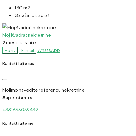
130 m2
Garaža:
pr. sprat
Moj Kvadrat nekretnine
2 meseca ranije
WhatsApp
Poziv
E-mail
Kontaktirajte nas
Molimo navedite referencu nekretnine
Superstan.rs -
+381653039439
Kontaktirajte me