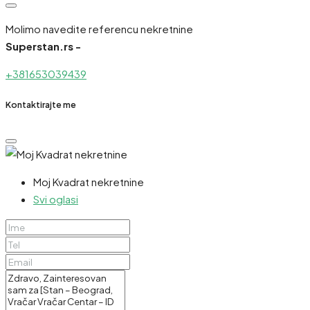
Molimo navedite referencu nekretnine
Superstan.rs -
+381653039439
Kontaktirajte me
Moj Kvadrat nekretnine
Svi oglasi