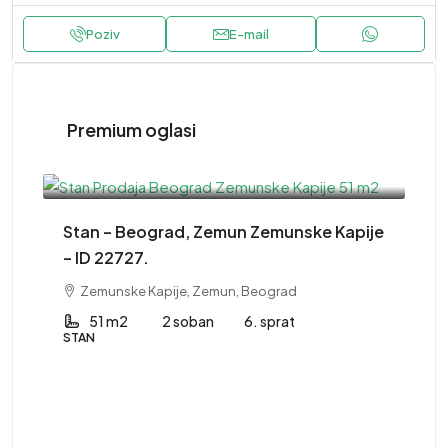
Poziv
E-mail
Premium oglasi
220,000EUR
Stan – Beograd, Zemun Zemunske Kapije
– ID 22727.
Zemunske Kapije, Zemun, Beograd
51 m2
2 soban
6. sprat
STAN
41