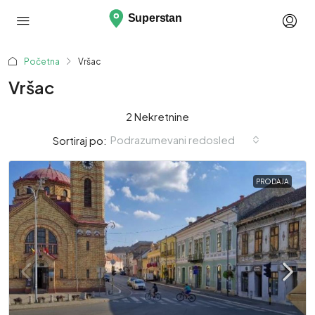
Početna
Vršac
Vršac
2 Nekretnine
Podrazumevani redosled
Sortiraj po:
PRODAJA