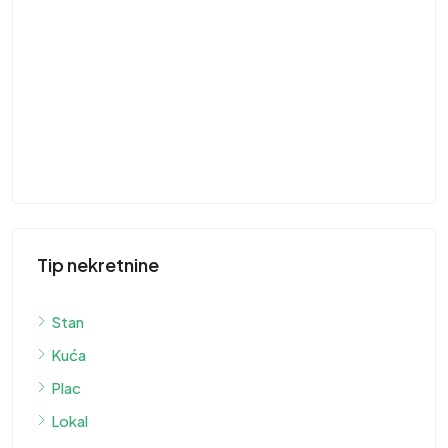
St
ST
Tip nekretnine
Stan
Kuća
Plac
Lokal