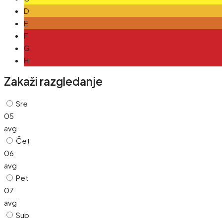
D
E
F
G
H
Zakaži razgledanje
Sre
05
avg
Čet
06
avg
Pet
07
avg
Sub