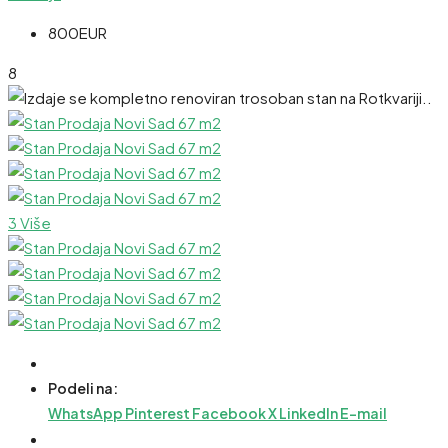
800EUR
8
3 Više
Podeli na:
WhatsApp
Pinterest
Facebook
X
LinkedIn
E-mail