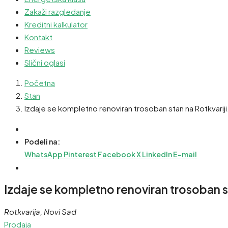
Zakaži razgledanje
Kreditni kalkulator
Kontakt
Reviews
Slični oglasi
Početna
Stan
Izdaje se kompletno renoviran trosoban stan na Rotkvariji
Podeli na:
WhatsApp
Pinterest
Facebook
X
LinkedIn
E-mail
Izdaje se kompletno renoviran trosoban st
Rotkvarija, Novi Sad
Prodaja