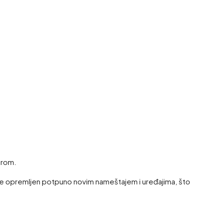
erom.
 je opremljen potpuno novim nameštajem i uređajima, što