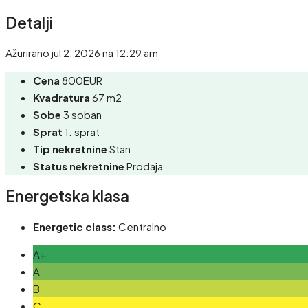
Detalji
Ažurirano jul 2, 2026 na 12:29 am
Cena
800EUR
Kvadratura
67 m2
Sobe
3 soban
Sprat
1. sprat
Tip nekretnine
Stan
Status nekretnine
Prodaja
Energetska klasa
Energetic class:
Centralno
A+
A
B
C