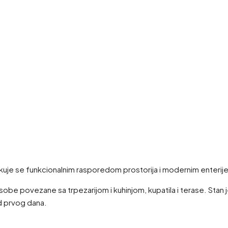
ikuje se funkcionalnim rasporedom prostorija i modernim enterij
be povezane sa trpezarijom i kuhinjom, kupatila i terase. Stan
 prvog dana.