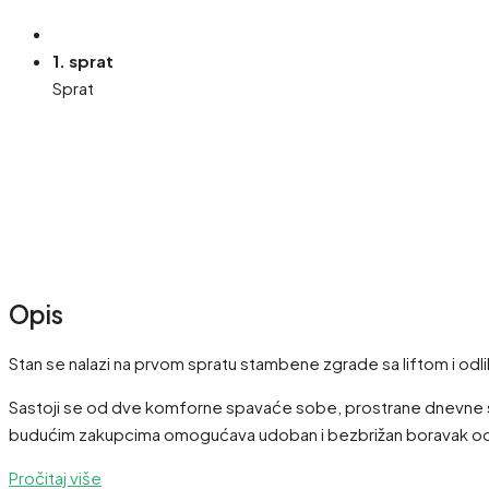
1. sprat
Sprat
Opis
Stan se nalazi na prvom spratu stambene zgrade sa liftom i odl
Sastoji se od dve komforne spavaće sobe, prostrane dnevne so
budućim zakupcima omogućava udoban i bezbrižan boravak od
Pročitaj više