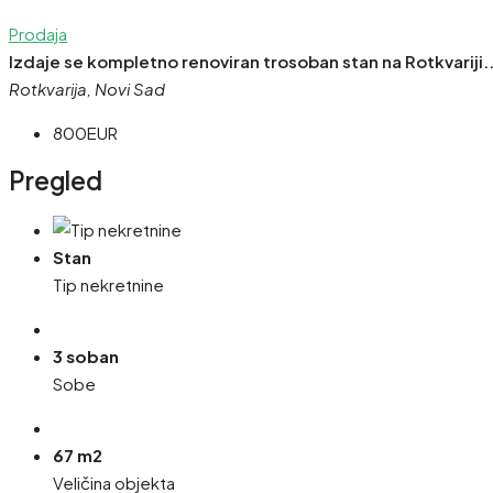
Prodaja
Izdaje se kompletno renoviran trosoban stan na Rotkvariji.
Rotkvarija, Novi Sad
800EUR
Pregled
Stan
Tip nekretnine
3 soban
Sobe
67 m2
Veličina objekta