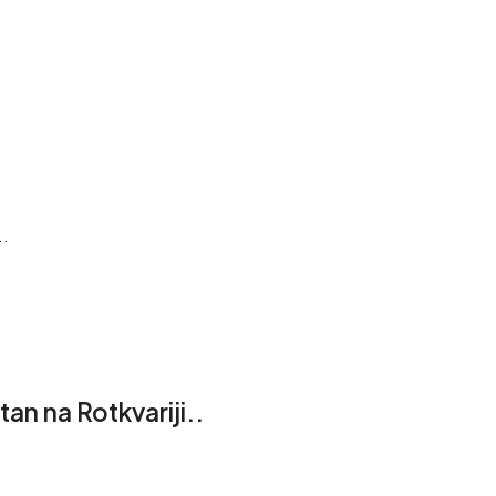
..
an na Rotkvariji..