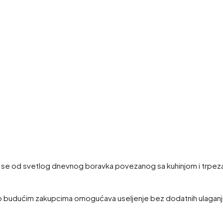
ji se od svetlog dnevnog boravka povezanog sa kuhinjom i trpeza
budućim zakupcima omogućava useljenje bez dodatnih ulaganja. Za