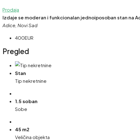
Prodaja
Izdaje se moderan i funkcionalan jednoiposoban stan na A
Adice, Novi Sad
400EUR
Pregled
Stan
Tip nekretnine
1.5 soban
Sobe
45 m2
Veličina objekta