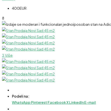
400EUR
8
3 Više
Podeli na:
WhatsApp
Pinterest
Facebook
X
LinkedIn
E-mail