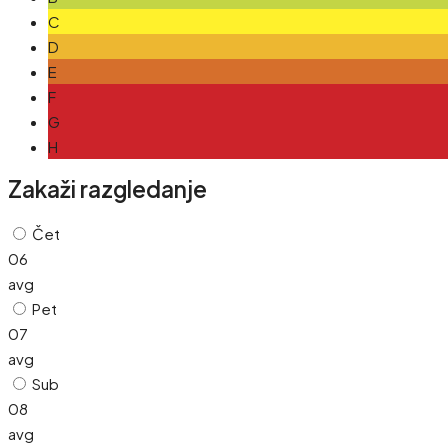
C
D
E
F
G
H
Zakaži razgledanje
Čet
06
avg
Pet
07
avg
Sub
08
avg