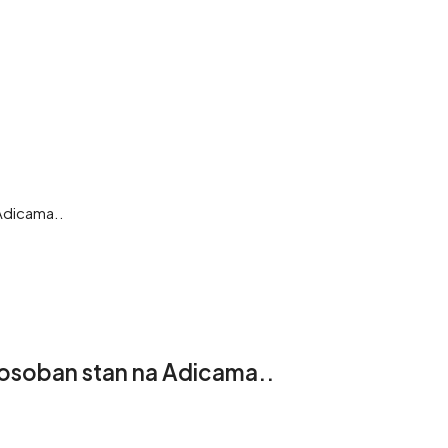
Adicama..
posoban stan na Adicama..