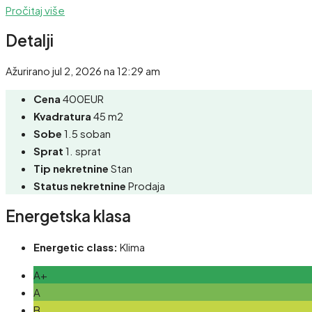
Pročitaj više
Detalji
Ažurirano jul 2, 2026 na 12:29 am
Cena
400EUR
Kvadratura
45 m2
Sobe
1.5 soban
Sprat
1. sprat
Tip nekretnine
Stan
Status nekretnine
Prodaja
Energetska klasa
Energetic class:
Klima
A+
A
B