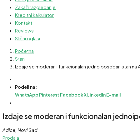
Zakaži razgledanje
Kreditni kalkulator
Kontakt
Reviews
Slični oglasi
Početna
Stan
Izdaje se moderan i funkcionalan jednoiposoban stan na 
Podeli na:
WhatsApp
Pinterest
Facebook
X
LinkedIn
E-mail
Izdaje se moderan i funkcionalan jednoi
Adice, Novi Sad
Prodaja