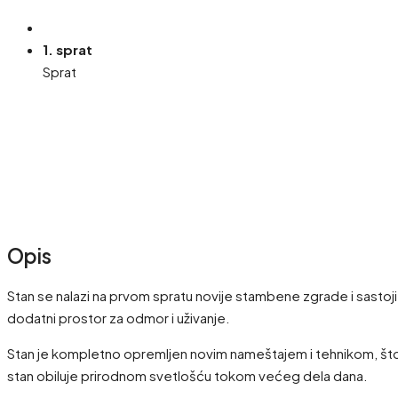
1. sprat
Sprat
Opis
Stan se nalazi na prvom spratu novije stambene zgrade i sasto
dodatni prostor za odmor i uživanje.
Stan je kompletno opremljen novim nameštajem i tehnikom, što 
stan obiluje prirodnom svetlošću tokom većeg dela dana.