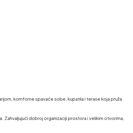
rijom, komforne spavaće sobe, kupatila i terase koja pruža
hvaljujući dobroj organizaciji prostora i velikim otvorima,