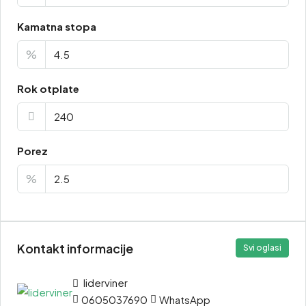
Kamatna stopa
%
Rok otplate
Porez
%
Kontakt informacije
Svi oglasi
liderviner
0605037690
WhatsApp