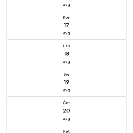
avg
Pon
17
avg
Uto
18
avg
Sre
19
avg
Čet
20
avg
Pet