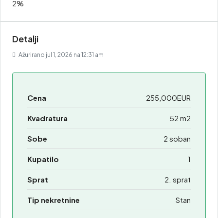
2%
Detalji
Ažurirano jul 1, 2026 na 12:31 am
Cena
255,000EUR
Kvadratura
52 m2
Sobe
2 soban
Kupatilo
1
Sprat
2. sprat
Tip nekretnine
Stan