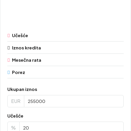
Učešće
Iznos kredita
Mesečna rata
Porez
Ukupan iznos
EUR
Učešće
%