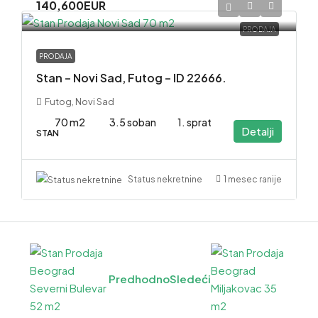
140,600EUR
PRODAJA
PRODAJA
Stan – Novi Sad, Futog – ID 22666.
Futog, Novi Sad
70 m2
3.5 soban
1. sprat
Detalji
STAN
1 mesec ranije
Status nekretnine
Predhodno
Sledeći