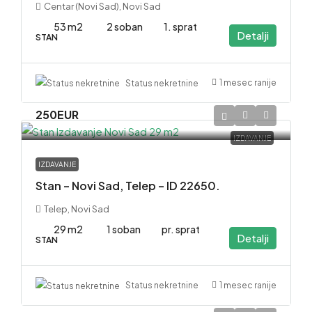
Centar (Novi Sad), Novi Sad
53 m2
2 soban
1. sprat
Detalji
STAN
1 mesec ranije
Status nekretnine
250EUR
IZDAVANJE
IZDAVANJE
Stan – Novi Sad, Telep – ID 22650.
Telep, Novi Sad
29 m2
1 soban
pr. sprat
Detalji
STAN
1 mesec ranije
Status nekretnine