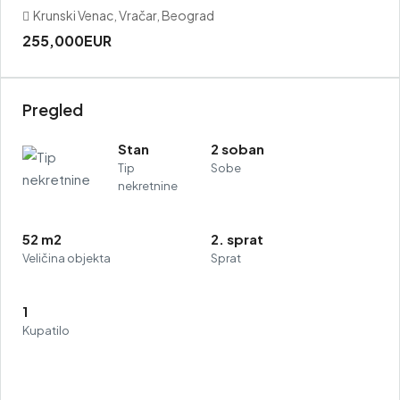
Krunski Venac, Vračar, Beograd
255,000EUR
Pregled
Stan
2 soban
Tip
Sobe
nekretnine
52 m2
2. sprat
Veličina objekta
Sprat
1
Kupatilo