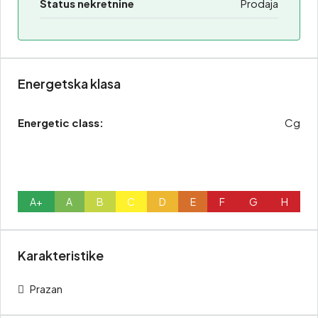
Status nekretnine
Prodaja
Energetska klasa
Energetic class:
Cg
A+
A
B
C
D
E
F
G
H
Karakteristike
Prazan