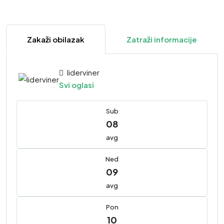
Zakaži obilazak
Zatraži informacije
liderviner
Svi oglasi
Sub
08
avg
Ned
09
avg
Pon
10