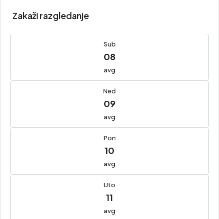
Zakaži razgledanje
Sub
08
avg
Ned
09
avg
Pon
10
avg
Uto
11
avg