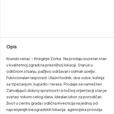
Opis
Krunski venac – Kneginje Zorke. Na prodaju izuzetan stan
u kvalitetnoj zgradi na prestižnoj lokaciji. Stan je u
odličnom stsanju, pažljivo održavan i odmah useljiv.
Fukncionalan raspored. Ulazni hodnik, dve sobe, kuhinja
sa trpezarijom, kupatilo i terasa. Prodaje se namešten.
Zahvaljujući dobroj spratnosti i istočnoj orijentaciji stan je
svetao tokom celog dana. Idealan izbor za porodičan
život u centru grada i odlična investicija na jednoj od
najcenjenijih beogradskih lokacija. agencijska provizija