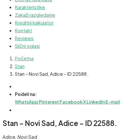
Karakteristike
Zakaži razgledanje
Kreditni kalkulator
Kontakt
Reviews
Slični oglasi
Početna
Stan
Stan – Novi Sad, Adice – ID 22588.
Podeli na:
WhatsApp
Pinterest
Facebook
X
LinkedIn
E-mail
Stan – Novi Sad, Adice – ID 22588.
Adice, Novi Sad