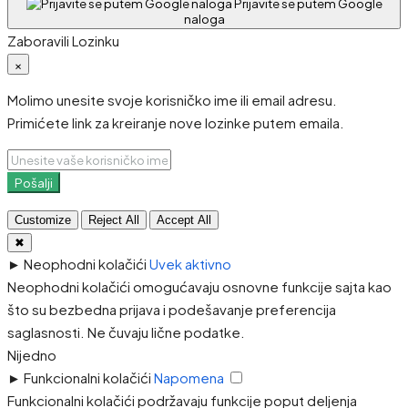
Prijavite se putem Google
naloga
Zaboravili Lozinku
×
Molimo unesite svoje korisničko ime ili email adresu.
Primićete link za kreiranje nove lozinke putem emaila.
Pošalji
Customize
Reject All
Accept All
✖
►
Neophodni kolačići
Uvek aktivno
Neophodni kolačići omogućavaju osnovne funkcije sajta kao
što su bezbedna prijava i podešavanje preferencija
saglasnosti. Ne čuvaju lične podatke.
Nijedno
►
Funkcionalni kolačići
Napomena
Funkcionalni kolačići podržavaju funkcije poput deljenja