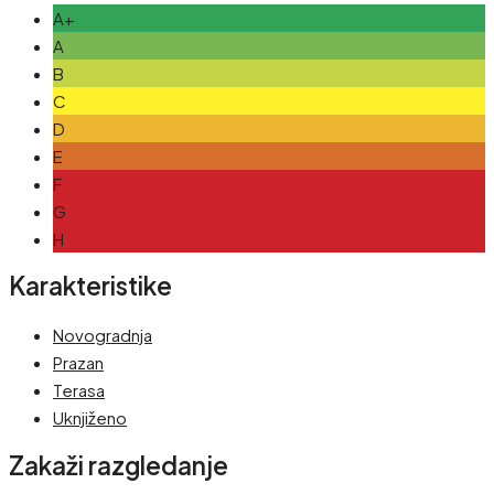
A+
A
B
C
D
E
F
G
H
Karakteristike
Novogradnja
Prazan
Terasa
Uknjiženo
Zakaži razgledanje