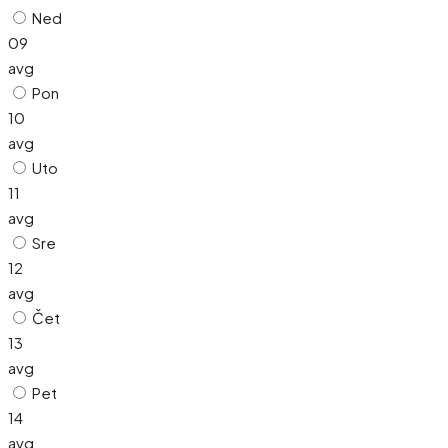
Ned
09
avg
Pon
10
avg
Uto
11
avg
Sre
12
avg
Čet
13
avg
Pet
14
avg