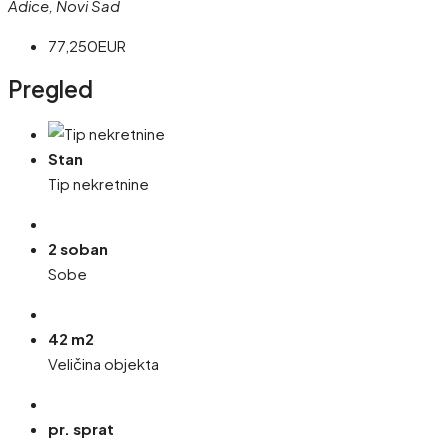
Adice, Novi Sad
77,250EUR
Pregled
Stan
Tip nekretnine
2 soban
Sobe
42 m2
Veličina objekta
pr. sprat