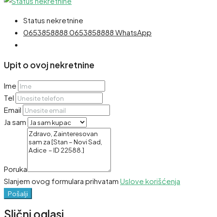
Status nekretnine
0653858888
0653858888
WhatsApp
Upit o ovoj nekretnine
Ime
Tel
Email
Ja sam
Poruka
Slanjem ovog formulara prihvatam
Uslove korišćenja
Pošalji
Slični oglasi