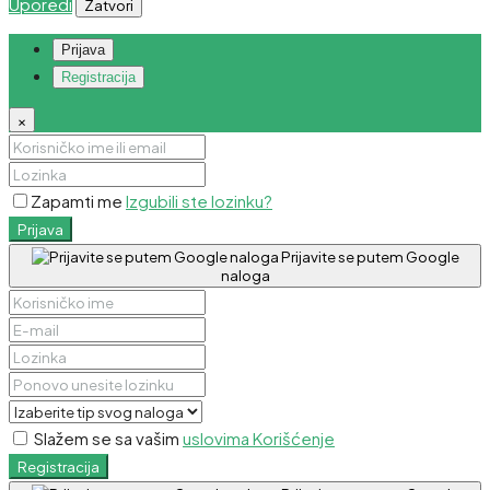
Uporedi
Zatvori
Prijava
Registracija
×
Zapamti me
Izgubili ste lozinku?
Prijava
Prijavite se putem Google
naloga
Slažem se sa vašim
uslovima Korišćenje
Registracija