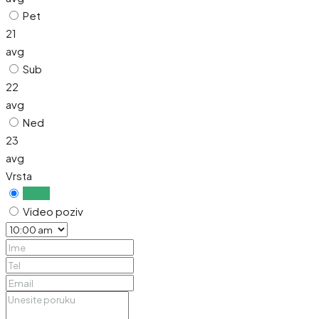
Pet
21
avg
Sub
22
avg
Ned
23
avg
Vrsta
Uživo
Video poziv