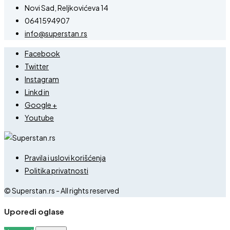
Novi Sad, Reljkovićeva 14
0641594907
info@superstan.rs
Facebook
Twitter
Instagram
Linkd in
Google +
Youtube
Pravila i uslovi korišćenja
Politika privatnosti
© Superstan.rs - All rights reserved
Uporedi oglase