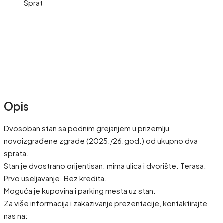
Sprat
Opis
Dvosoban stan sa podnim grejanjem u prizemlju
novoizgrađene zgrade (2025./26.god.) od ukupno dva
sprata.
Stan je dvostrano orijentisan: mirna ulica i dvorište. Terasa.
Prvo useljavanje. Bez kredita.
Moguća je kupovina i parking mesta uz stan.
Za više informacija i zakazivanje prezentacije, kontaktirajte
nas na: