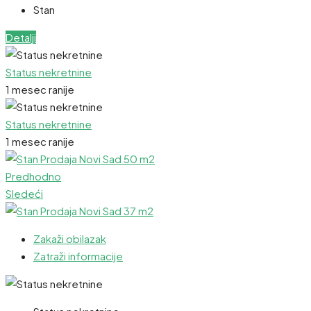
Stan
Detalji
Status nekretnine
1 mesec ranije
Status nekretnine
1 mesec ranije
Predhodno
Sledeći
Zakaži obilazak
Zatraži informacije