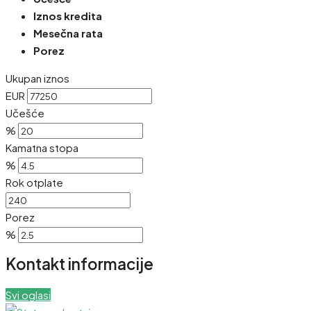
Iznos kredita
Mesečna rata
Porez
Ukupan iznos
EUR
Učešće
%
Kamatna stopa
%
Rok otplate
Porez
%
Kontakt informacije
Svi oglasi