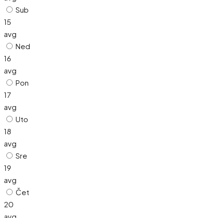
Sub
15
avg
Ned
16
avg
Pon
17
avg
Uto
18
avg
Sre
19
avg
Čet
20
avg