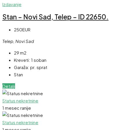
Izdavanje
Stan – Novi Sad, Telep – ID 22650.
250EUR
Telep, Novi Sad
29 m2
Kreveti:
1 soban
Garaža:
pr. sprat
Stan
Detalji
Status nekretnine
1 mesec ranije
Status nekretnine
1 mesec ranije