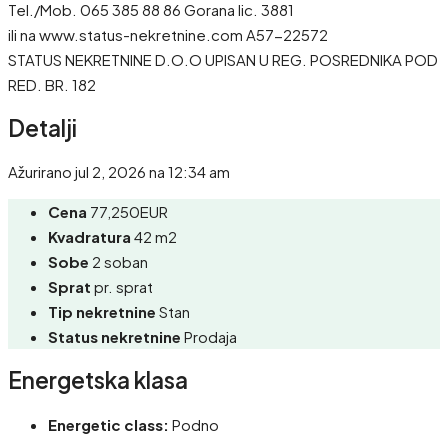
Tel./Mob. 065 385 88 86 Gorana lic. 3881
ili na www.status-nekretnine.com A57-22572
STATUS NEKRETNINE D.O.O UPISAN U REG. POSREDNIKA POD
RED. BR. 182
Detalji
Ažurirano jul 2, 2026 na 12:34 am
Cena
77,250EUR
Kvadratura
42 m2
Sobe
2 soban
Sprat
pr. sprat
Tip nekretnine
Stan
Status nekretnine
Prodaja
Energetska klasa
Energetic class:
Podno