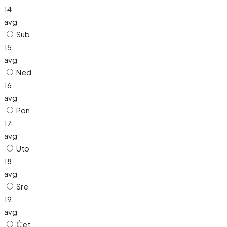
14
avg
Sub
15
avg
Ned
16
avg
Pon
17
avg
Uto
18
avg
Sre
19
avg
Čet