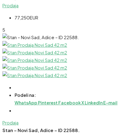
Prodaja
77,250EUR
5
Podeli na:
WhatsApp
Pinterest
Facebook
X
LinkedIn
E-mail
Prodaja
Stan – Novi Sad, Adice – ID 22588.