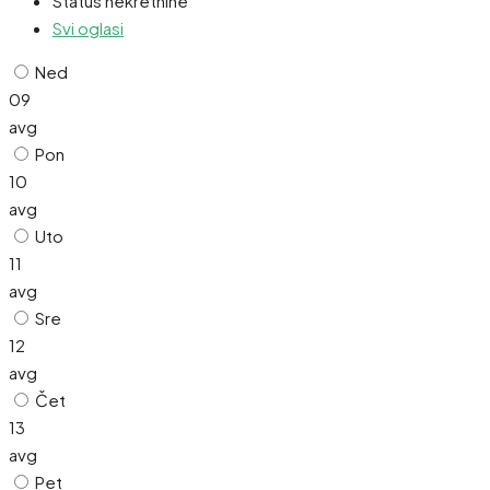
Status nekretnine
Svi oglasi
Ned
09
avg
Pon
10
avg
Uto
11
avg
Sre
12
avg
Čet
13
avg
Pet