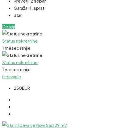
Kreveti:
2 soban
Garaža:
1. sprat
Stan
Detalji
Status nekretnine
1 mesec ranije
Status nekretnine
1 mesec ranije
Izdavanje
250EUR