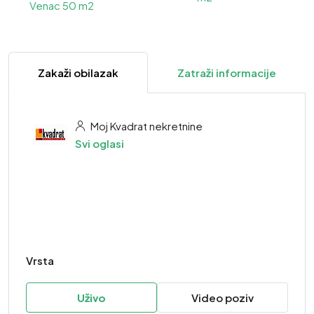
Zakaži obilazak
Zatraži informacije
Moj Kvadrat nekretnine
Svi oglasi
Vrsta
Uživo
Video poziv