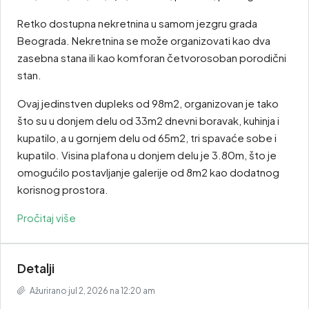
Retko dostupna nekretnina u samom jezgru grada
Beograda. Nekretnina se može organizovati kao dva
zasebna stana ili kao komforan četvorosoban porodični
stan.
Ovaj jedinstven dupleks od 98m2, organizovan je tako
što su u donjem delu od 33m2 dnevni boravak, kuhinja i
kupatilo, a u gornjem delu od 65m2, tri spavaće sobe i
kupatilo. Visina plafona u donjem delu je 3.80m, što je
omogućilo postavljanje galerije od 8m2 kao dodatnog
korisnog prostora.
Pročitaj više
Detalji
Ažurirano jul 2, 2026 na 12:20 am