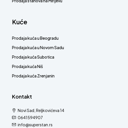
Prodaja stanova na Mirijevu
Kuće
Prodaja kuća u Beogradu
Prodaja kuća u Novom Sadu
Prodaja kuća Subotica
Prodaja kuća Niš
Prodaja kuća Zrenjanin
Kontakt
Novi Sad, Reljkovićeva 14
0641594907
info@superstan.rs