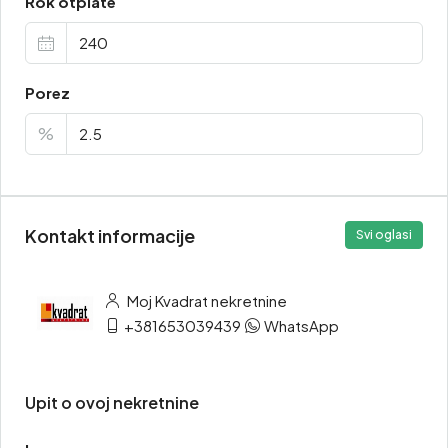
Rok otplate
Porez
%
Kontakt informacije
Svi oglasi
Moj Kvadrat nekretnine
+381653039439
WhatsApp
Upit o ovoj nekretnine