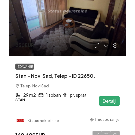
250EUR
IZDAVANJE
Stan – Novi Sad, Telep – ID 22650.
Telep, Novi Sad
29 m2
1 soban
pr. sprat
STAN
Detalji
1 mesec ranije
Status nekretnine
140,600EUR