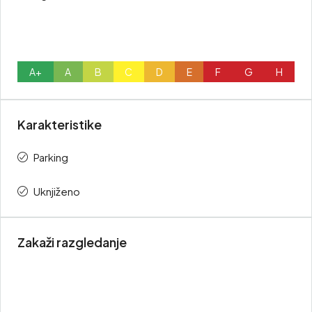
A+
A
B
C
D
E
F
G
H
Karakteristike
Parking
Uknjiženo
Zakaži razgledanje