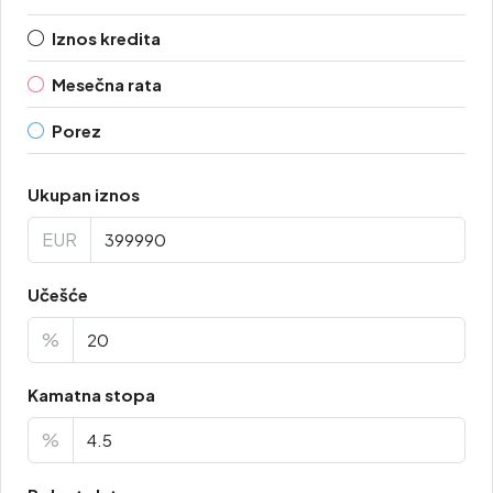
Iznos kredita
Mesečna rata
Porez
Ukupan iznos
EUR
Učešće
%
Kamatna stopa
%