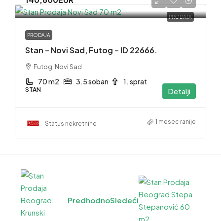
PRODAJA
PRODAJA
Stan – Novi Sad, Futog – ID 22666.
Futog, Novi Sad
70 m2
3.5 soban
1. sprat
STAN
Detalji
1 mesec ranije
Status nekretnine
Predhodno
Sledeći