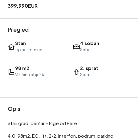
399,990EUR
Pregled
Stan
4 soban
Tip nekretnine
Sobe
98 m2
2. sprat
Veličina objekta
Sprat
Opis
Stari grad, centar – Rige od Fere
4.0, 98m2, EG, lift, 2/2, interfon, podrum, parking