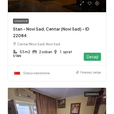
500EUR
IZDAVANJE
Stan – Novi Sad, Centar (Novi Sad) – ID
22084.
Centar (Novi Sad), Novi Sad
53 m2
2 soban
1. sprat
STAN
Detalji
1 mesec ranije
Status nekretnine
IZDAVANJE