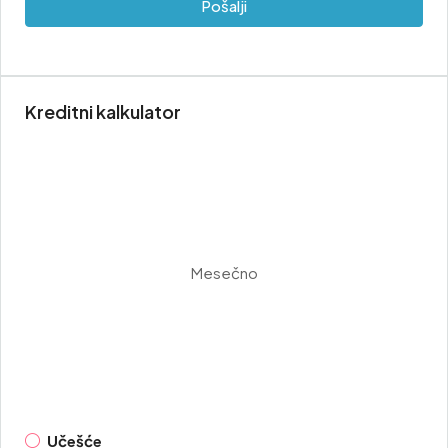
Pošalji
Kreditni kalkulator
Mesečno
Učešće