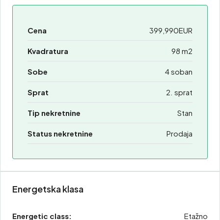
Cena
399,990EUR
Kvadratura
98 m2
Sobe
4 soban
Sprat
2. sprat
Tip nekretnine
Stan
Status nekretnine
Prodaja
Energetska klasa
Energetic class:
Etažno