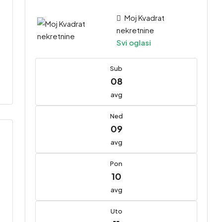
Moj Kvadrat
nekretnine
Svi oglasi
Sub
08
avg
Ned
09
avg
Pon
10
avg
Uto