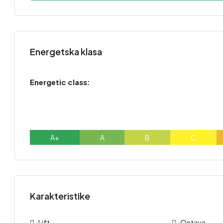
Energetska klasa
Energetic class:
A+
A
B
C
Karakteristike
Lift
Ostava