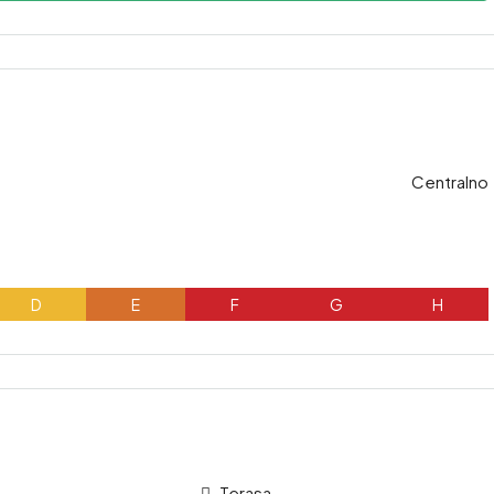
Centralno
D
E
F
G
H
Terasa