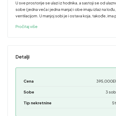
U sve prostorije se ulazi iz hodnika, a sastoji se od u
sobe (jedna veća i jedna manja) i obe imaju izlaz na lođu
ventilacijom. U manjoj sobi je i ostava koja, takođe, ima 
Pročitaj više
Detalji
Cena
395,000E
Sobe
3 sob
Tip nekretnine
St