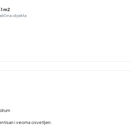
81 m2
eličina objekta
podrum
entisan i veoma osvetljen.