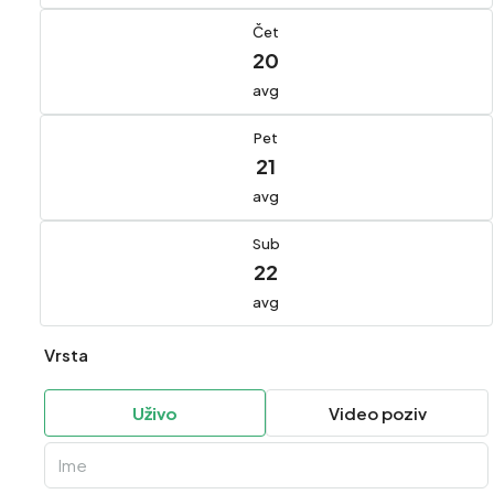
Čet
20
avg
Pet
21
avg
Sub
22
avg
Vrsta
Uživo
Video poziv