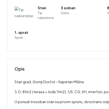
Stan
3 soban
Tip
Sobe
V
nekretnine
1. sprat
Sprat
Opis
Stari grad, Gornji Dorćol – Kapetan Mišina
3.0, 81m2 (terasa + lođa 11m2), 1/5, CG, lift, interfon, 
U ponudi trosoban stan na prvom spratu, dvostrano orij