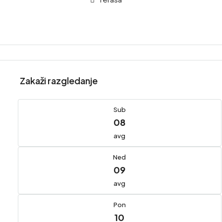
Zakaži razgledanje
Sub
08
avg
Ned
09
avg
Pon
10