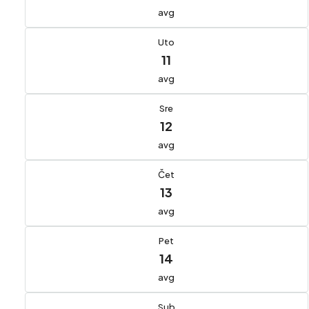
avg
Uto
11
avg
Sre
12
avg
Čet
13
avg
Pet
14
avg
Sub