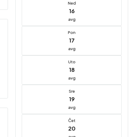
Ned
16
avg
Pon
17
avg
Uto
18
avg
Sre
19
avg
Čet
20
avg