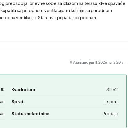
laznog predsoblja, dnevne sobe sa izlazom na terasu, dve spavaće
, kupatila sa prirodnom ventilacijom i kuhinje sa prirodnom
prirodnu ventilaciju. Stan ima i pripadajući podrum.
Ažurirano jun 11, 2026 na 12:20 am
UR
Kvadratura
81 m2
an
Sprat
1. sprat
an
Status nekretnine
Prodaja