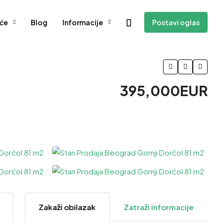
će
Blog
Informacije
Postavi oglas
395,000EUR
3 Više
Zakaži obilazak
Zatraži informacije