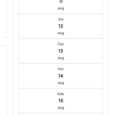
11
avg
Sre
12
avg
Čet
13
avg
Pet
14
avg
Sub
15
avg