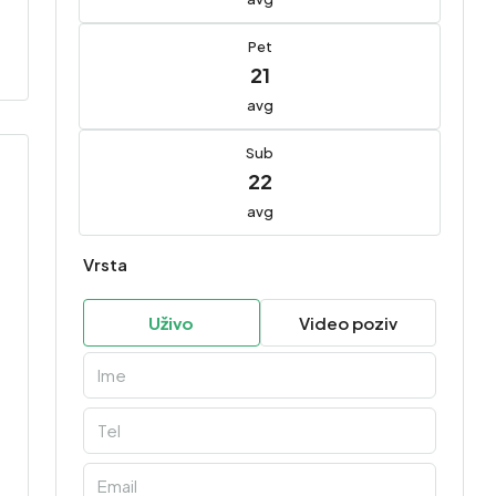
Pet
21
avg
Sub
22
avg
Vrsta
Uživo
Video poziv