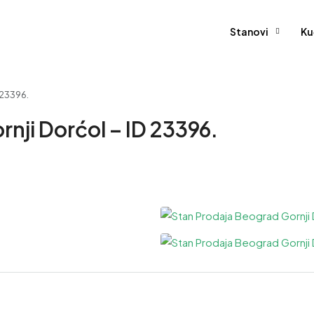
Stanovi
Ku
 23396.
rnji Dorćol – ID 23396.