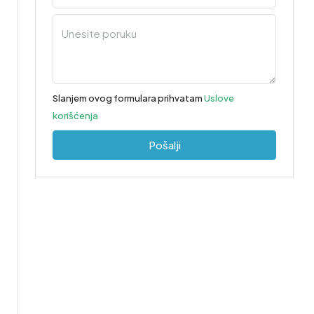
Slanjem ovog formulara prihvatam
Uslove
korišćenja
Pošalji