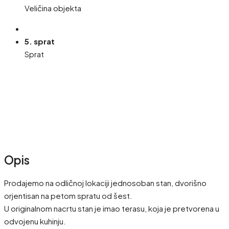
Veličina objekta
5. sprat
Sprat
Opis
Prodajemo na odličnoj lokaciji jednosoban stan, dvorišno
orjentisan na petom spratu od šest.
U originalnom nacrtu stan je imao terasu, koja je pretvorena u
odvojenu kuhinju.