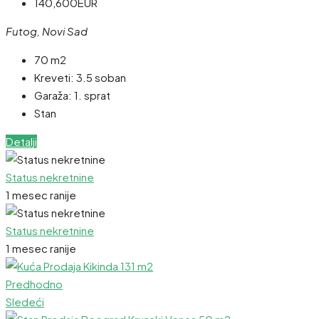
140,600EUR
Futog, Novi Sad
70 m2
Kreveti:
3.5 soban
Garaža:
1. sprat
Stan
Detalji
Status nekretnine
1 mesec ranije
Status nekretnine
1 mesec ranije
Predhodno
Sledeći