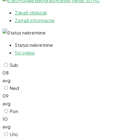
Zakaži obilazak
Zatraži informacije
Status nekretnine
Svi oglasi
Sub
08
avg
Ned
09
avg
Pon
10
avg
Uto