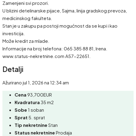
Zamenjeni svi prozori.
U blizini detelinarske pijace, Sajma, linija gradskog prevoza,
medicinskog fakulteta.
Stan je u zakupu pa postoji mogućnost da se kupi i kao
investicija.
Može kredit za mlade.
Informacije na broj telefona: 065 385 88 81, Irena.
www.status-nekretnine.com A57-22651.
Detalji
Ažurirano jul 1, 2026 na 12:34 am
Cena
93,700EUR
Kvadratura
35 m2
Sobe
1 soban
Sprat
5. sprat
Tip nekretnine
Stan
Status nekretnine
Prodaja