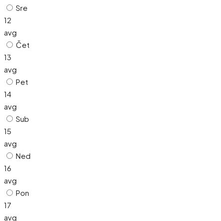
Sre
12
avg
Čet
13
avg
Pet
14
avg
Sub
15
avg
Ned
16
avg
Pon
17
avg