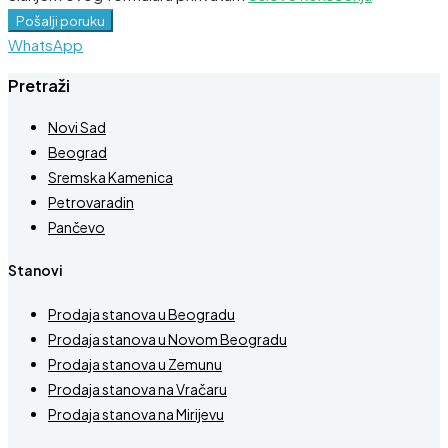
Pošalji poruku
WhatsApp
Pretraži
Novi Sad
Beograd
Sremska Kamenica
Petrovaradin
Pančevo
Stanovi
Prodaja stanova u Beogradu
Prodaja stanova u Novom Beogradu
Prodaja stanova u Zemunu
Prodaja stanova na Vračaru
Prodaja stanova na Mirijevu