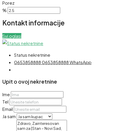
Porez
%
Kontakt informacije
Svi oglasi
Status nekretnine
0653858888
0653858888
WhatsApp
Upit o ovoj nekretnine
Ime
Tel
Email
Ja sam