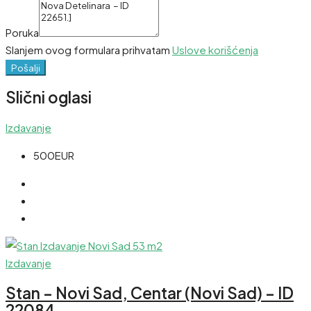
Poruka
Slanjem ovog formulara prihvatam
Uslove korišćenja
Pošalji
Slični oglasi
Izdavanje
500EUR
Izdavanje
Stan – Novi Sad, Centar (Novi Sad) – ID
22084.