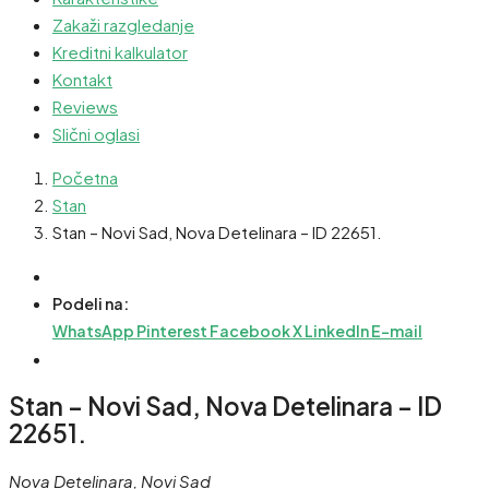
Zakaži razgledanje
Kreditni kalkulator
Kontakt
Reviews
Slični oglasi
Početna
Stan
Stan – Novi Sad, Nova Detelinara – ID 22651.
Podeli na:
WhatsApp
Pinterest
Facebook
X
LinkedIn
E-mail
Stan – Novi Sad, Nova Detelinara – ID
22651.
Nova Detelinara, Novi Sad