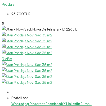
Prodaja
93,700EUR
8
3 Više
Podeli na:
WhatsApp
Pinterest
Facebook
X
LinkedIn
E-mail