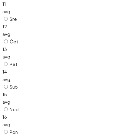
11
avg
Sre
12
avg
Čet
13
avg
Pet
14
avg
Sub
15
avg
Ned
16
avg
Pon