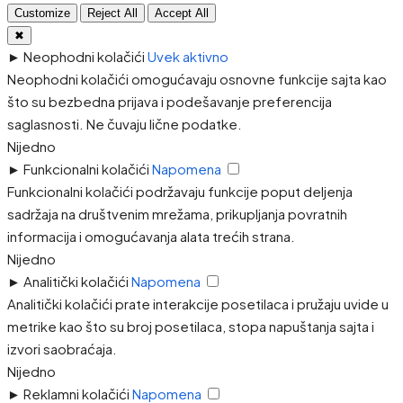
Customize
Reject All
Accept All
✖
►
Neophodni kolačići
Uvek aktivno
Neophodni kolačići omogućavaju osnovne funkcije sajta kao
što su bezbedna prijava i podešavanje preferencija
saglasnosti. Ne čuvaju lične podatke.
Nijedno
►
Funkcionalni kolačići
Napomena
Funkcionalni kolačići podržavaju funkcije poput deljenja
sadržaja na društvenim mrežama, prikupljanja povratnih
informacija i omogućavanja alata trećih strana.
Nijedno
►
Analitički kolačići
Napomena
Analitički kolačići prate interakcije posetilaca i pružaju uvide u
metrike kao što su broj posetilaca, stopa napuštanja sajta i
izvori saobraćaja.
Nijedno
►
Reklamni kolačići
Napomena