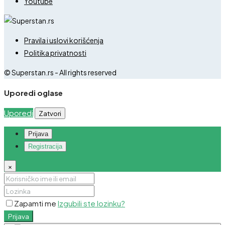
Youtube
Pravila i uslovi korišćenja
Politika privatnosti
© Superstan.rs - All rights reserved
Uporedi oglase
Uporedi
Zatvori
Prijava
Registracija
×
Zapamti me
Izgubili ste lozinku?
Prijava