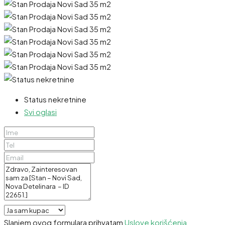
Status nekretnine
Svi oglasi
Slanjem ovog formulara prihvatam
Uslove korišćenja