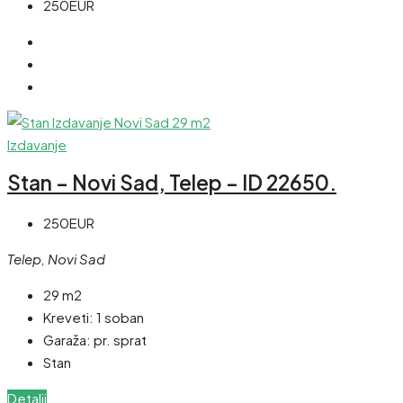
250EUR
Izdavanje
Stan – Novi Sad, Telep – ID 22650.
250EUR
Telep, Novi Sad
29 m2
Kreveti:
1 soban
Garaža:
pr. sprat
Stan
Detalji