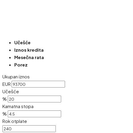
Učešće
Iznos kredita
Mesečna rata
Porez
Ukupan iznos
EUR
Učešće
%
Kamatna stopa
%
Rok otplate