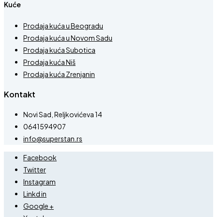
Kuće
Prodaja kuća u Beogradu
Prodaja kuća u Novom Sadu
Prodaja kuća Subotica
Prodaja kuća Niš
Prodaja kuća Zrenjanin
Kontakt
Novi Sad, Reljkovićeva 14
0641594907
info@superstan.rs
Facebook
Twitter
Instagram
Linkd in
Google +