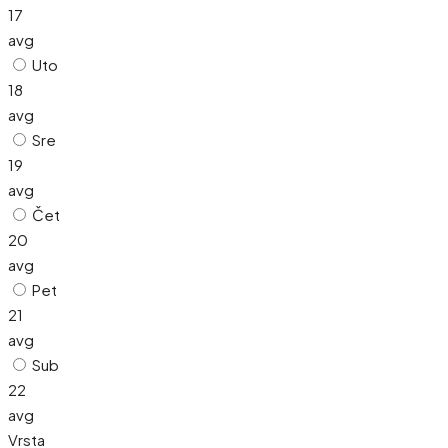
17
avg
Uto
18
avg
Sre
19
avg
Čet
20
avg
Pet
21
avg
Sub
22
avg
Vrsta