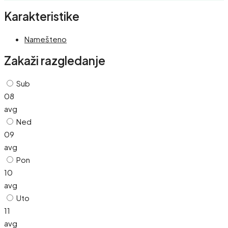
Karakteristike
Namešteno
Zakaži razgledanje
Sub
08
avg
Ned
09
avg
Pon
10
avg
Uto
11
avg