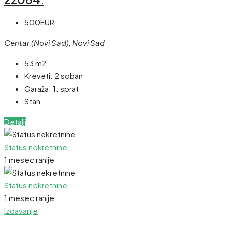
500EUR
Centar (Novi Sad), Novi Sad
53 m2
Kreveti:
2 soban
Garaža:
1. sprat
Stan
Detalji
Status nekretnine
1 mesec ranije
Status nekretnine
1 mesec ranije
Izdavanje