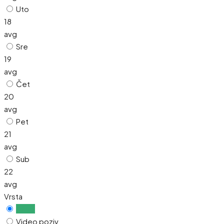
Uto
18
avg
Sre
19
avg
Čet
20
avg
Pet
21
avg
Sub
22
avg
Vrsta
Uživo
Video poziv