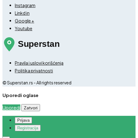
Instagram
Linkd in
Google +
Youtube
Pravila i uslovi korišćenja
Politika privatnosti
© Superstan.rs - All rights reserved
Uporedi oglase
Uporedi
Zatvori
Prijava
Registracija