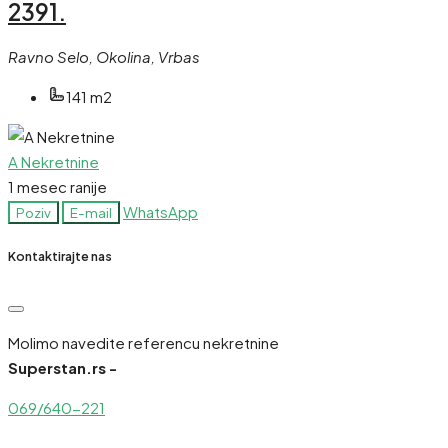
2391.
Ravno Selo, Okolina, Vrbas
141 m2
A Nekretnine
1 mesec ranije
WhatsApp
Poziv
E-mail
Kontaktirajte nas
Molimo navedite referencu nekretnine
Superstan.rs -
069/640-221