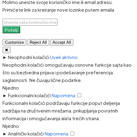
Molimo unesite svoje korisničko ime ili email adresu.
Primićete link za kreiranje nove lozinke putem emaila.
Pošalji
Customize
Reject All
Accept All
✖
►
Neophodni kolačići
Uvek aktivno
Neophodni kolačići omogućavaju osnovne funkcije sajta kao
što su bezbedna prijava i podešavanje preferencija
saglasnosti. Ne čuvaju lične podatke.
Nijedno
►
Funkcionalni kolačići
Napomena
Funkcionalni kolačići podržavaju funkcije poput deljenja
sadržaja na društvenim mrežama, prikupljanja povratnih
informacija i omogućavanja alata trećih strana.
Nijedno
►
Analitički kolačići
Napomena