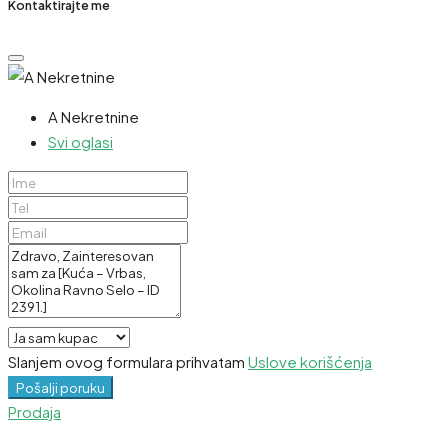
Kontaktirajte me
A Nekretnine
Svi oglasi
Slanjem ovog formulara prihvatam
Uslove korišćenja
Pošalji poruku
Prodaja