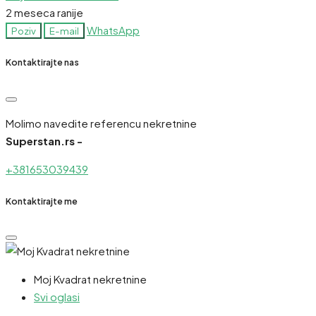
2 meseca ranije
WhatsApp
Poziv
E-mail
Kontaktirajte nas
Molimo navedite referencu nekretnine
Superstan.rs -
+381653039439
Kontaktirajte me
Moj Kvadrat nekretnine
Svi oglasi