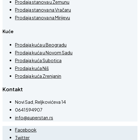
Prodaja stanova u Zemunu
Prodaja stanova na Vračaru
Prodaja stanova na Mirijevu
Kuće
Prodaja kuća u Beogradu
Prodaja kuća u Novom Sadu
Prodaja kuća Subotica
Prodaja kuća Niš
Prodaja kuća Zrenjanin
Kontakt
Novi Sad, Reljkovićeva 14
0641594907
info@superstan.rs
Facebook
Twitter