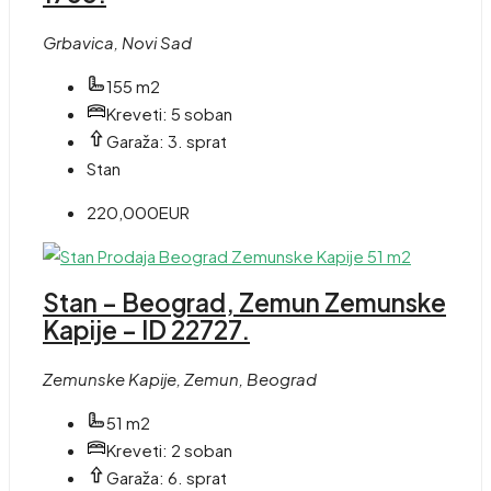
Grbavica, Novi Sad
155 m2
Kreveti:
5 soban
Garaža:
3. sprat
Stan
220,000EUR
Stan – Beograd, Zemun Zemunske
Kapije – ID 22727.
Zemunske Kapije, Zemun, Beograd
51 m2
Kreveti:
2 soban
Garaža:
6. sprat