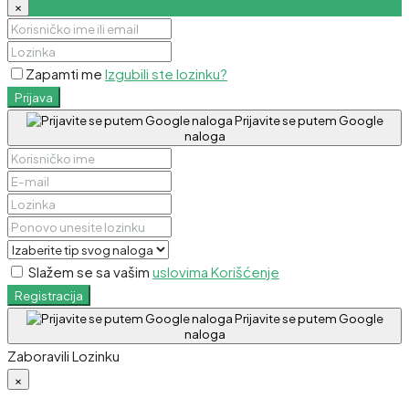
×
Zapamti me
Izgubili ste lozinku?
Prijava
Prijavite se putem Google
naloga
Slažem se sa vašim
uslovima Korišćenje
Registracija
Prijavite se putem Google
naloga
Zaboravili Lozinku
×