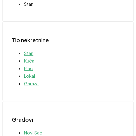
Stan
Tip nekretnine
Stan
Kuća
Plac
Lokal
Garaža
Gradovi
Novi Sad