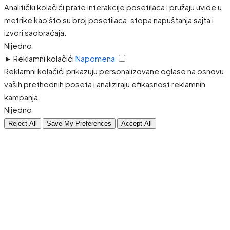
Analitički kolačići prate interakcije posetilaca i pružaju uvide u
metrike kao što su broj posetilaca, stopa napuštanja sajta i
izvori saobraćaja.
Nijedno
►
Reklamni kolačići
Napomena
Reklamni kolačići prikazuju personalizovane oglase na osnovu
vaših prethodnih poseta i analiziraju efikasnost reklamnih
kampanja.
Nijedno
Reject All
Save My Preferences
Accept All