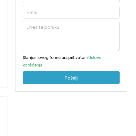
Slanjem ovog formulara prihvatam
Uslove
korišćenja
Pošalji