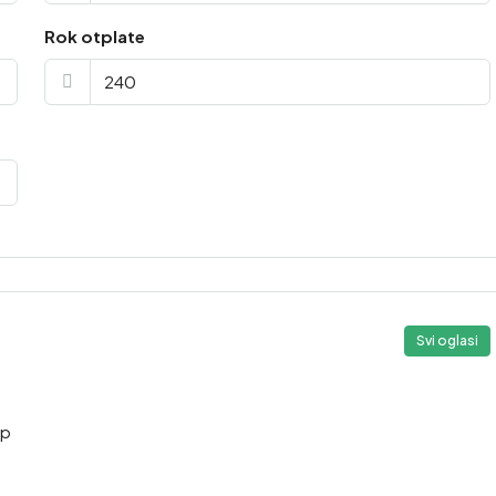
Rok otplate
Svi oglasi
pp