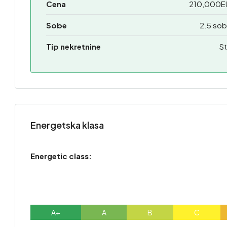
Cena
210,000E
Sobe
2.5 sob
Tip nekretnine
St
Energetska klasa
Energetic class:
A+
A
B
C