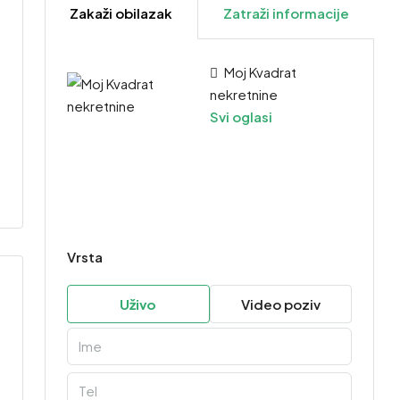
Zakaži obilazak
Zatraži informacije
Moj Kvadrat
nekretnine
Svi oglasi
Vrsta
Uživo
Video poziv