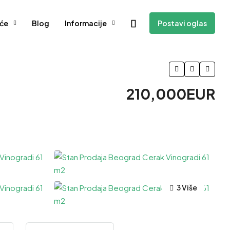
će
Blog
Informacije
Postavi oglas
210,000EUR
3 Više