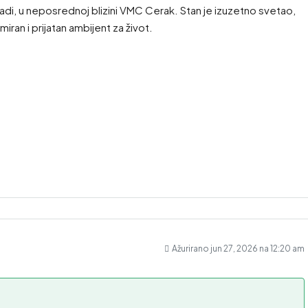
gradi, u neposrednoj blizini VMC Cerak. Stan je izuzetno svetao,
ran i prijatan ambijent za život.
Ažurirano jun 27, 2026 na 12:20 am