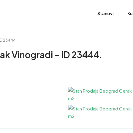
Stanovi
Ku
ID 23444.
ak Vinogradi – ID 23444.