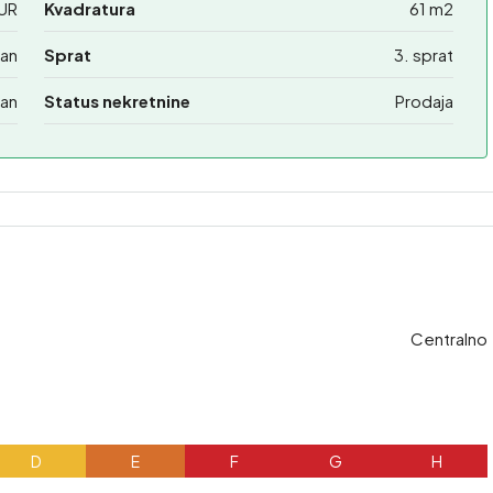
UR
Kvadratura
61 m2
an
Sprat
3. sprat
an
Status nekretnine
Prodaja
Centralno
D
E
F
G
H