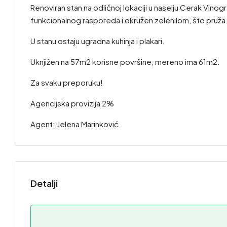
Renoviran stan na odličnoj lokaciji u naselju Cerak Vino
funkcionalnog rasporeda i okružen zelenilom, što pruža mi
U stanu ostaju ugradna kuhinja i plakari.
Uknjižen na 57m2 korisne površine, mereno ima 61m2.
Za svaku preporuku!
Agencijska provizija 2%
Agent: Jelena Marinković
Detalji