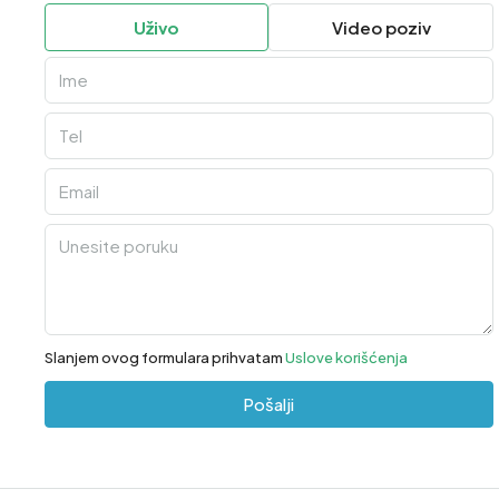
Uživo
Video poziv
Slanjem ovog formulara prihvatam
Uslove korišćenja
Pošalji