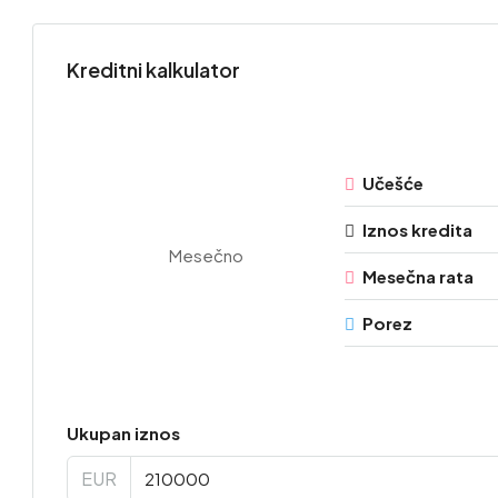
Kreditni kalkulator
Učešće
Iznos kredita
Mesečno
Mesečna rata
Porez
Ukupan iznos
EUR