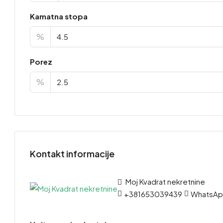
Kamatna stopa
%
Porez
%
Kontakt informacije
Moj Kvadrat nekretnine
+381653039439
WhatsA