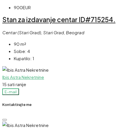
900EUR
Stan za izdavanje centar ID#715254.
Centar (Stari Grad), Stari Grad, Beograd
90
m²
Sobe:
4
Kupatilo:
1
Ibis Astra Nekretnine
15 sati ranije
E-mail
Kontaktirajte me