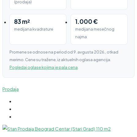
(prodaja)
83 m²
1.000 €
medijana kvadrature
medijana mesečnog
najma
Promene se odnose na period od 9. avgusta 2026., otkad
merimo. Cene su tražene, iz aktuelnih oglasa agencija.
Pogledaj oglase kojima je pala cena
.
Prodaja