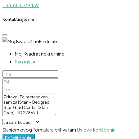
+381653039439
Kontaktirajte me
Moj Kvadrat nekretnine
Svi oglasi
Slanjem ovog formulara prihvatam
Uslove korišćenja
Pošalji poruku