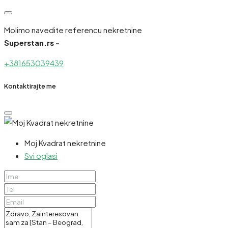
Molimo navedite referencu nekretnine
Superstan.rs -
+381653039439
Kontaktirajte me
Moj Kvadrat nekretnine
Svi oglasi