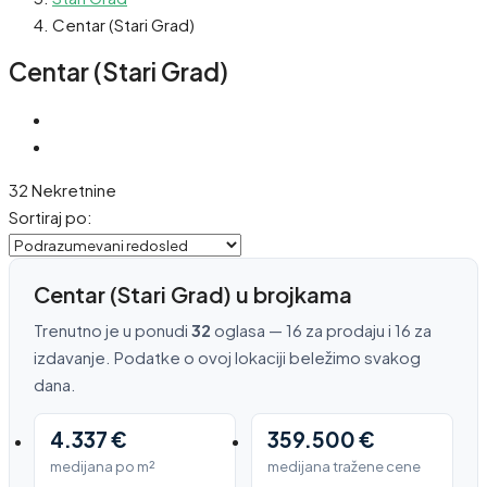
Centar (Stari Grad)
Centar (Stari Grad)
32 Nekretnine
Sortiraj po:
Centar (Stari Grad) u brojkama
Trenutno je u ponudi
32
oglasa — 16 za prodaju i 16 za
izdavanje. Podatke o ovoj lokaciji beležimo svakog
dana.
4.337 €
359.500 €
medijana po m²
medijana tražene cene