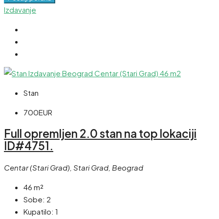
Izdavanje
Stan
700EUR
Full opremljen 2.0 stan na top lokaciji
ID#4751.
Centar (Stari Grad), Stari Grad, Beograd
46
m²
Sobe:
2
Kupatilo:
1