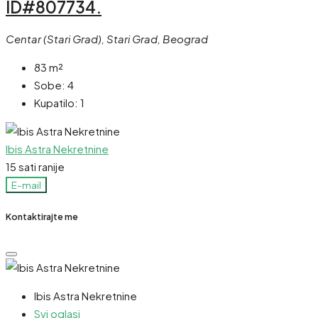
ID#807734.
Centar (Stari Grad), Stari Grad, Beograd
83
m²
Sobe:
4
Kupatilo:
1
Ibis Astra Nekretnine
15 sati ranije
E-mail
Kontaktirajte me
Ibis Astra Nekretnine
Svi oglasi