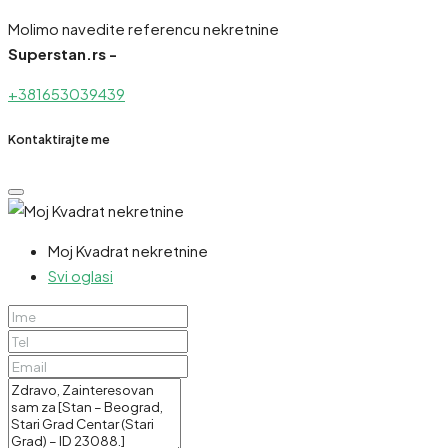
Molimo navedite referencu nekretnine
Superstan.rs -
+381653039439
Kontaktirajte me
Moj Kvadrat nekretnine
Svi oglasi