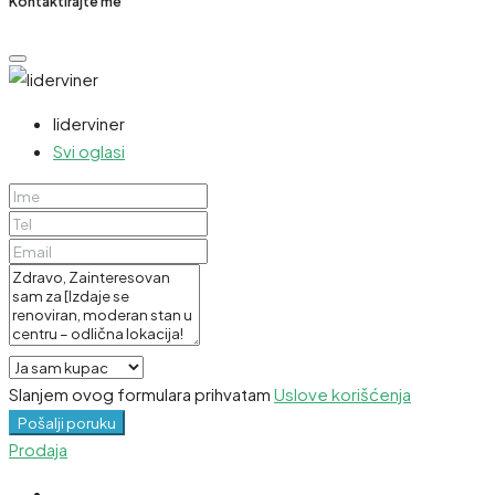
Kontaktirajte me
liderviner
Svi oglasi
Slanjem ovog formulara prihvatam
Uslove korišćenja
Pošalji poruku
Prodaja