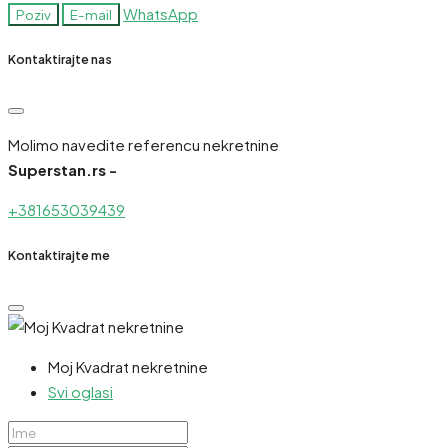
WhatsApp
Poziv
E-mail
Kontaktirajte nas
Molimo navedite referencu nekretnine
Superstan.rs -
+381653039439
Kontaktirajte me
Moj Kvadrat nekretnine
Svi oglasi