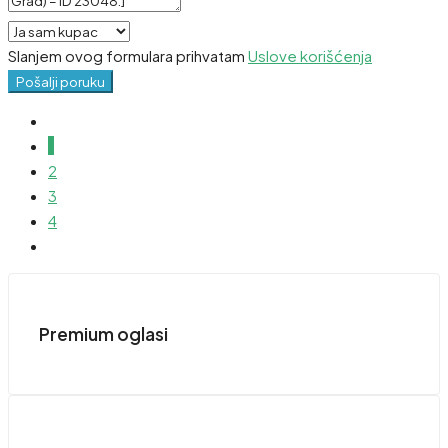
Slanjem ovog formulara prihvatam
Uslove korišćenja
Pošalji poruku
1
2
3
4
Premium oglasi