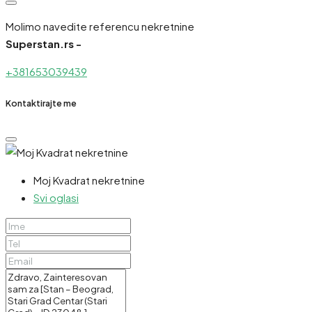
Molimo navedite referencu nekretnine
Superstan.rs -
+381653039439
Kontaktirajte me
Moj Kvadrat nekretnine
Svi oglasi