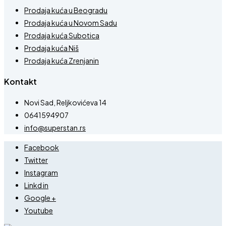
Prodaja kuća u Beogradu
Prodaja kuća u Novom Sadu
Prodaja kuća Subotica
Prodaja kuća Niš
Prodaja kuća Zrenjanin
Kontakt
Novi Sad, Reljkovićeva 14
0641594907
info@superstan.rs
Facebook
Twitter
Instagram
Linkd in
Google +
Youtube