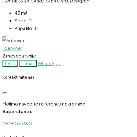
Centar (Stari Grad), Stari Grad, Beograd
45
m²
Sobe:
2
Kupatilo:
1
liderviner
2 meseca ranije
WhatsApp
Poziv
E-mail
Kontaktirajte nas
Molimo navedite referencu nekretnine
Superstan.rs -
0605037690