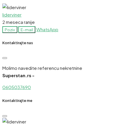
liderviner
2 meseca ranije
WhatsApp
Poziv
E-mail
Kontaktirajte nas
Molimo navedite referencu nekretnine
Superstan.rs -
0605037690
Kontaktirajte me