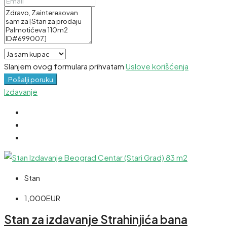
Slanjem ovog formulara prihvatam
Uslove korišćenja
Pošalji poruku
Izdavanje
Stan
1,000EUR
Stan za izdavanje Strahinjića bana