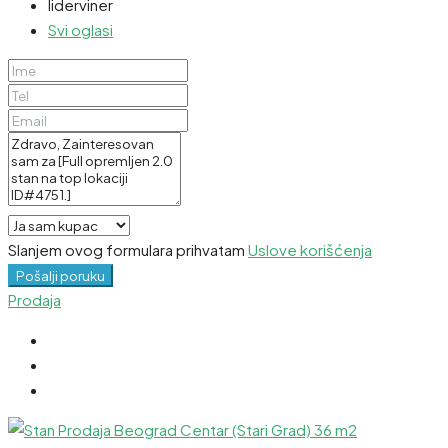
liderviner
Svi oglasi
Slanjem ovog formulara prihvatam
Uslove korišćenja
Pošalji poruku
Prodaja