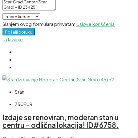
Slanjem ovog formulara prihvatam
Uslove korišćenja
Pošalji poruku
Izdavanje
Stan
750EUR
Izdaje se renoviran, moderan stan u
centru – odlična lokacija! ID#6758.