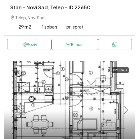
Stan – Novi Sad, Telep – ID 22650.
Telep, Novi Sad
29 m2
1 soban
pr. sprat
Poziv
E-mail
PRODAJA