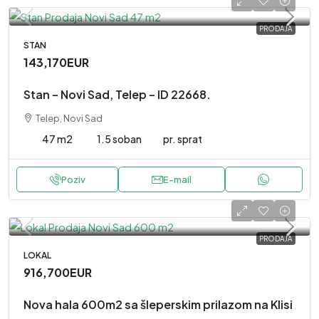
PRODAJA
STAN
143,170EUR
Stan – Novi Sad, Telep – ID 22668.
Telep, Novi Sad
47 m2
1.5 soban
pr. sprat
Poziv
E-mail
PRODAJA
LOKAL
916,700EUR
Nova hala 600m2 sa šleperskim prilazom na Klisi