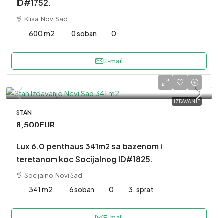
ID#1752.
Klisa, Novi Sad
600 m2
0 soban
0
E-mail
IZDAVANJE
STAN
8,500EUR
Lux 6.0 penthaus 341m2 sa bazenom i
teretanom kod Socijalnog ID#1825.
Socijalno, Novi Sad
341 m2
6 soban
0
3. sprat
E-mail