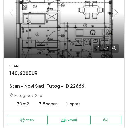
STAN
140,600EUR
Stan – Novi Sad, Futog – ID 22666.
Futog, Novi Sad
70 m2
3.5 soban
1. sprat
Poziv
E-mail