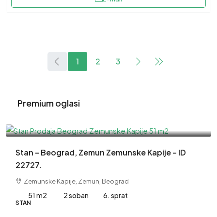
1
2
3
Premium oglasi
220,000EUR
Stan – Beograd, Zemun Zemunske Kapije – ID
22727.
Zemunske Kapije, Zemun, Beograd
51 m2
2 soban
6. sprat
STAN