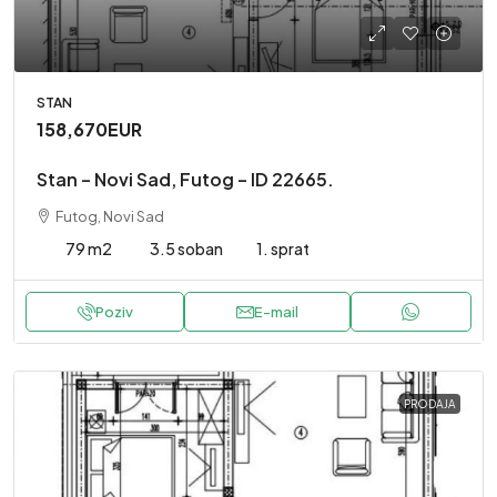
STAN
158,670EUR
Stan – Novi Sad, Futog – ID 22665.
Futog, Novi Sad
79 m2
3.5 soban
1. sprat
Poziv
E-mail
PRODAJA