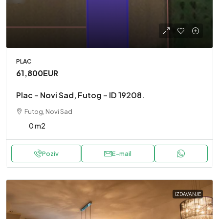
PLAC
61,800EUR
Plac – Novi Sad, Futog – ID 19208.
Futog, Novi Sad
0 m2
Poziv
E-mail
IZDAVANJE