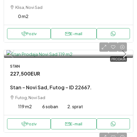
Klisa, Novi Sad
0 m2
Poziv
E-mail
PRODAJA
STAN
227,500EUR
Stan – Novi Sad, Futog – ID 22667.
Futog, Novi Sad
119 m2
6 soban
2. sprat
Poziv
E-mail