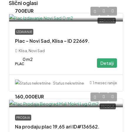
Slični oglasi
700EUR
IZDAVANJE
IZDAVANJE
Plac – Novi Sad, Klisa – ID 22669.
Klisa, Novi Sad
0 m2
Detalji
PLAC
1 mesec ranije
Status nekretnine
160,000EUR
PRODAJA
PRODAJA
Na prodaju plac 19,65 ari ID#136562.