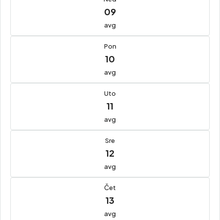
09
avg
Pon
10
avg
Uto
11
avg
Sre
12
avg
Čet
13
avg