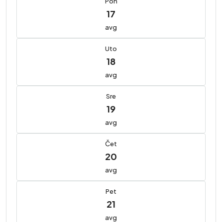
Pon
17
avg
Uto
18
avg
Sre
19
avg
Čet
20
avg
Pet
21
avg