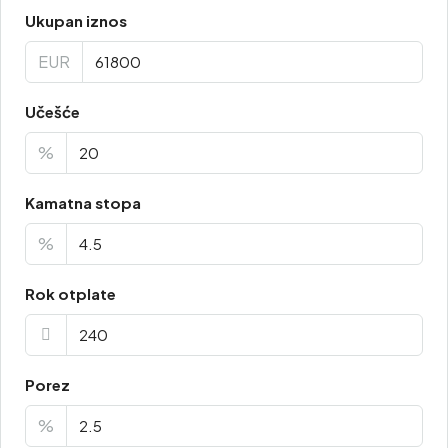
Ukupan iznos
EUR
Učešće
%
Kamatna stopa
%
Rok otplate
Porez
%