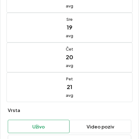
avg
Sre
19
avg
Čet
20
avg
Pet
21
avg
Vrsta
Uživo
Video poziv