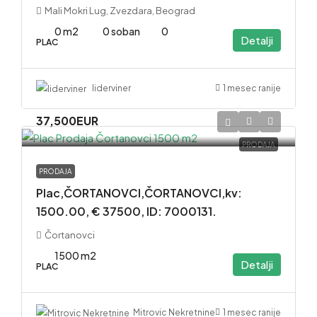
Mali Mokri Lug, Zvezdara, Beograd
0 m2
0 soban
0
Detalji
PLAC
1 mesec ranije
liderviner
37,500EUR
PRODAJA
PRODAJA
Plac,ČORTANOVCI,ČORTANOVCI,kv:
1500.00, € 37500, ID: 7000131.
Čortanovci
1500 m2
Detalji
PLAC
1 mesec ranije
Mitrovic Nekretnine