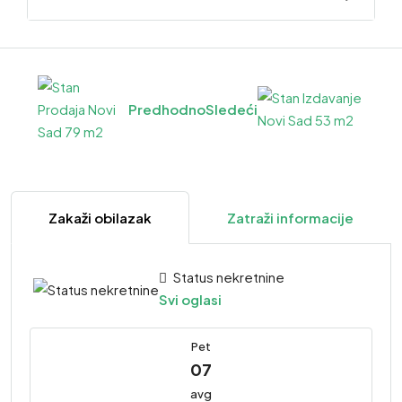
Predhodno
Sledeći
Zakaži obilazak
Zatraži informacije
Status nekretnine
Svi oglasi
Pet
07
avg