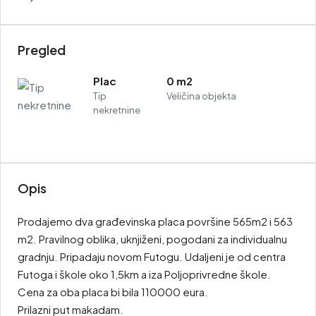
Pregled
Plac
0 m2
Tip
Veličina objekta
nekretnine
Opis
Prodajemo dva građevinska placa površine 565m2 i 563
m2. Pravilnog oblika, uknjiženi, pogodani za individualnu
gradnju. Pripadaju novom Futogu. Udaljeni je od centra
Futoga i škole oko 1,5km a iza Poljoprivredne škole.
Cena za oba placa bi bila 110000 eura.
Prilazni put makadam.