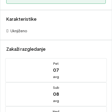
Karakteristike
Uknjiženo
Zakaži razgledanje
Pet
07
avg
Sub
08
avg
Ned