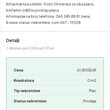
Infrastruktura u blizini. Front 24 metara za oba placa..
Ističemo odličnu poziciju placa .
Informacije na broj telefona: 065 385 88 81, Irena.
ili www.status-nekretnine.com A57- 19208.
Detalji
Ažurirano jul 4, 2026 na 12:32 am
Cena
61,800EUR
Kvadratura
0 m2
Tip nekretnine
Plac
Status nekretnine
Prodaja