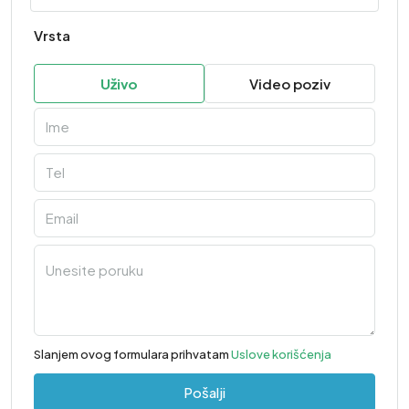
Vrsta
Uživo
Video poziv
Slanjem ovog formulara prihvatam
Uslove korišćenja
Pošalji