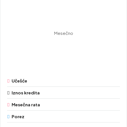
Mesečno
Učešće
Iznos kredita
Mesečna rata
Porez