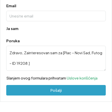
Email
Ja sam
Poruka
Slanjem ovog formulara prihvatam
Uslove korišćenja
Pošalji