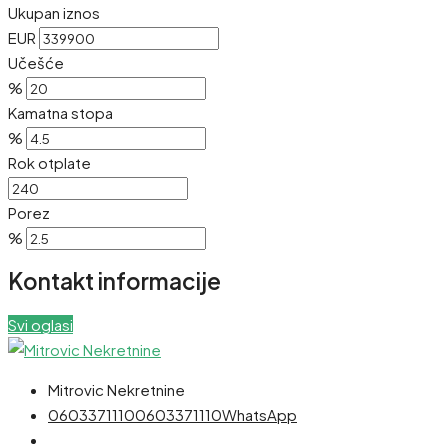
Ukupan iznos
EUR
Učešće
%
Kamatna stopa
%
Rok otplate
Porez
%
Kontakt informacije
Svi oglasi
Mitrovic Nekretnine
0603371110
0603371110
WhatsApp