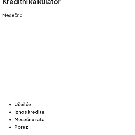
Kreditni kalkulator
Mesečno
Učešće
Iznos kredita
Mesečna rata
Porez