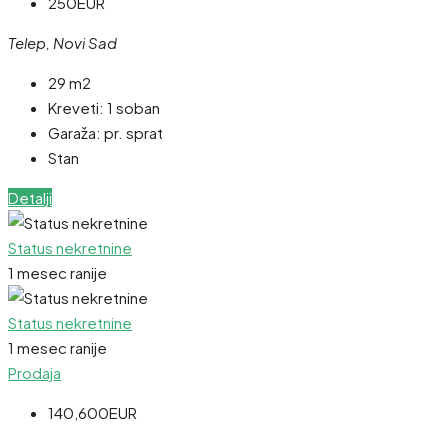
250EUR
Telep, Novi Sad
29 m2
Kreveti:
1 soban
Garaža:
pr. sprat
Stan
Detalji
Status nekretnine
1 mesec ranije
Status nekretnine
1 mesec ranije
Prodaja
140,600EUR