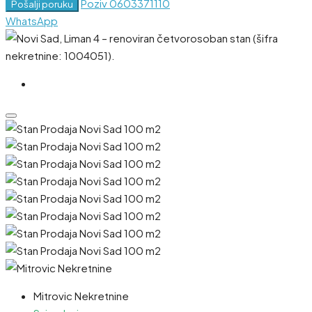
Poziv
0603371110
Pošalji poruku
WhatsApp
Mitrovic Nekretnine