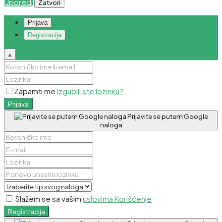
Uporedi
Zatvori
Prijava
Registracija
×
Zapamti me
Izgubili ste lozinku?
Prijava
Prijavite se putem Google
naloga
Slažem se sa vašim
uslovima Korišćenje
Registracija