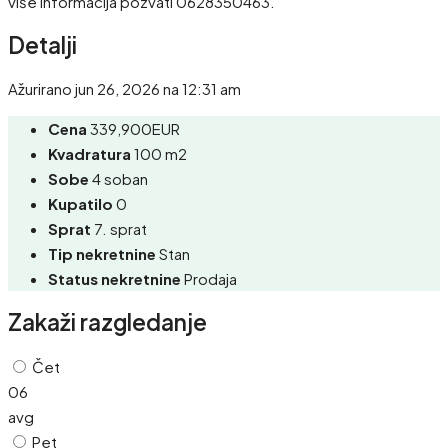
više informacija pozvati 0628350463.
Detalji
Ažurirano jun 26, 2026 na 12:31 am
Cena
339,900EUR
Kvadratura
100 m2
Sobe
4 soban
Kupatilo
0
Sprat
7. sprat
Tip nekretnine
Stan
Status nekretnine
Prodaja
Zakaži razgledanje
Čet
06
avg
Pet