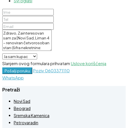
Svi oglasi
Slanjem ovog formulara prihvatam
Uslove korišćenja
Poziv
0603371110
Pošalji poruku
WhatsApp
Pretraži
Novi Sad
Beograd
Sremska Kamenica
Petrovaradin