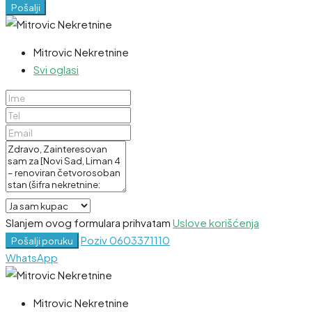
Pošalji
Mitrovic Nekretnine
Svi oglasi
Slanjem ovog formulara prihvatam
Uslove korišćenja
Poziv
0603371110
Pošalji poruku
WhatsApp
Mitrovic Nekretnine