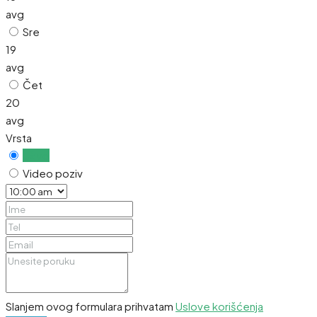
avg
Sre
19
avg
Čet
20
avg
Vrsta
Uživo
Video poziv
Slanjem ovog formulara prihvatam
Uslove korišćenja