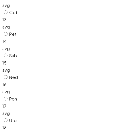
avg
Čet
13
avg
Pet
14
avg
Sub
15
avg
Ned
16
avg
Pon
17
avg
Uto
18