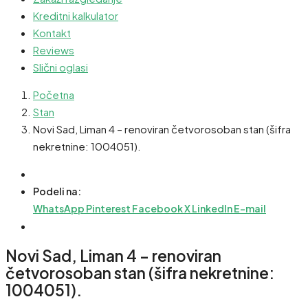
Kreditni kalkulator
Kontakt
Reviews
Slični oglasi
Početna
Stan
Novi Sad, Liman 4 – renoviran četvorosoban stan (šifra
nekretnine: 1004051).
Podeli na:
WhatsApp
Pinterest
Facebook
X
LinkedIn
E-mail
Novi Sad, Liman 4 – renoviran
četvorosoban stan (šifra nekretnine:
1004051).