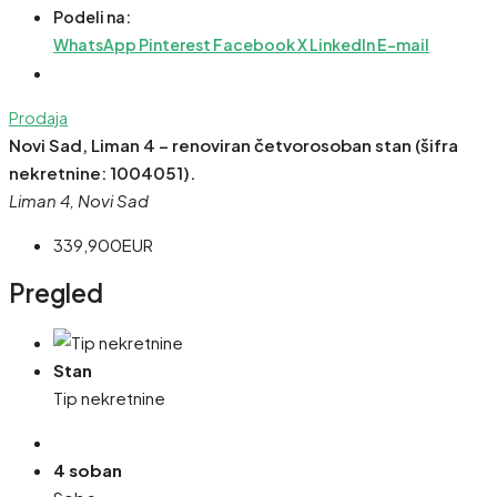
Podeli na:
WhatsApp
Pinterest
Facebook
X
LinkedIn
E-mail
Prodaja
Novi Sad, Liman 4 – renoviran četvorosoban stan (šifra
nekretnine: 1004051).
Liman 4, Novi Sad
339,900EUR
Pregled
Stan
Tip nekretnine
4 soban