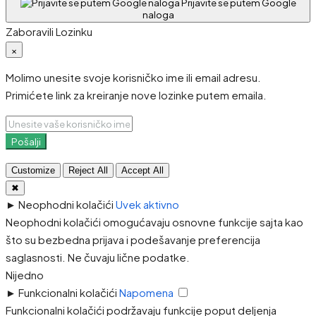
Prijavite se putem Google
naloga
Zaboravili Lozinku
×
Molimo unesite svoje korisničko ime ili email adresu.
Primićete link za kreiranje nove lozinke putem emaila.
Pošalji
Customize
Reject All
Accept All
✖
►
Neophodni kolačići
Uvek aktivno
Neophodni kolačići omogućavaju osnovne funkcije sajta kao
što su bezbedna prijava i podešavanje preferencija
saglasnosti. Ne čuvaju lične podatke.
Nijedno
►
Funkcionalni kolačići
Napomena
Funkcionalni kolačići podržavaju funkcije poput deljenja