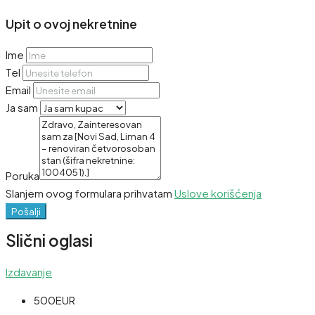
Upit o ovoj nekretnine
Ime
Tel
Email
Ja sam
Poruka
Slanjem ovog formulara prihvatam
Uslove korišćenja
Pošalji
Slični oglasi
Izdavanje
500EUR