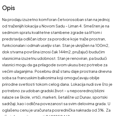
Opis
Na prodaju izuzetno komforan četvorosoban stan na jednoj
od traženijih lokacija u Novom Sadu – Liman 4. Smešten je na
sedmom spratu kvalitetne stambene zgrade sa liftom i
predstavlja odličan izbor za porodice koje traže prostran,
funkcionalan i odmah useljiv stan. Stan je uknjižen na 100m2,
dok stvarna površina iznosi čak 144m2, pružajući budućim
vlasnicima izuzetnu udobnost. Stan je renoviran, pa budući
vlasnici mogu da ga prilagode svom ukusu bez potrebe za
većim ulaganjima. Posebnu draž stanu daje prostrana dnevna
soba sa francuskim balkonima koji omogućavaju obilje
prirodne svetlosti tokom celog dana. Lokacija nudi sve što je
potrebno za udoban gradski život – u neposrednoj blizini
nalaze se škole, vrtići, marketi, šetalište uz Dunav, sportski
sadržaji, kao i odlična povezanost sa svim delovima grada. U
oglašenu cenu je uračunata posrednička naknada od 3%. Za