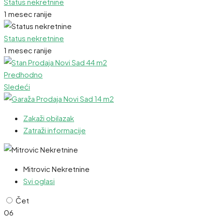
Status nekretnine
1 mesec ranije
Status nekretnine
1 mesec ranije
Predhodno
Sledeći
Zakaži obilazak
Zatraži informacije
Mitrovic Nekretnine
Svi oglasi
Čet
06