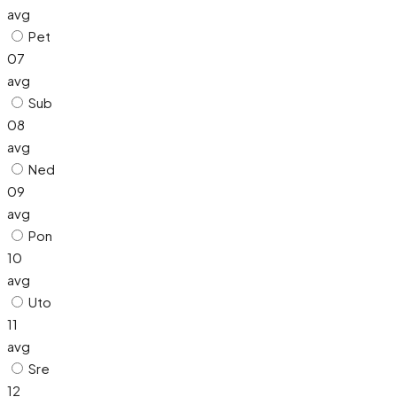
avg
Pet
07
avg
Sub
08
avg
Ned
09
avg
Pon
10
avg
Uto
11
avg
Sre
12