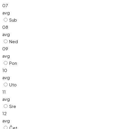
07
avg
Sub
08
avg
Ned
09
avg
Pon
10
avg
Uto
11
avg
Sre
12
avg
Čet