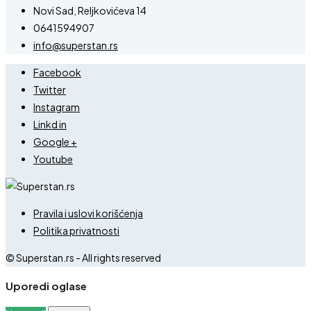
Novi Sad, Reljkovićeva 14
0641594907
info@superstan.rs
Facebook
Twitter
Instagram
Linkd in
Google +
Youtube
Pravila i uslovi korišćenja
Politika privatnosti
© Superstan.rs - All rights reserved
Uporedi oglase