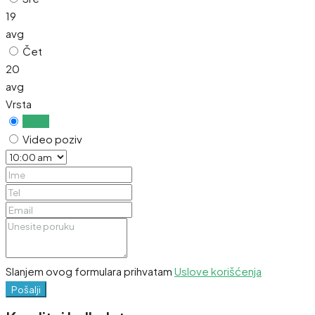
19
avg
Čet
20
avg
Vrsta
Uživo
Video poziv
Slanjem ovog formulara prihvatam
Uslove korišćenja
Pošalji