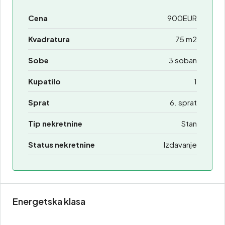
Cena
900EUR
Kvadratura
75 m2
Sobe
3 soban
Kupatilo
1
Sprat
6. sprat
Tip nekretnine
Stan
Status nekretnine
Izdavanje
Energetska klasa