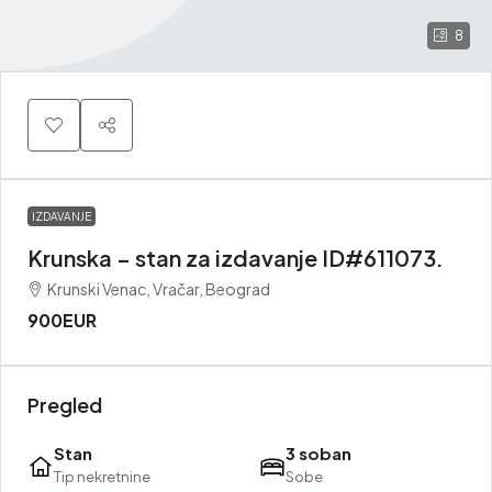
8
IZDAVANJE
Krunska – stan za izdavanje ID#611073.
Krunski Venac, Vračar, Beograd
900EUR
Pregled
Stan
3 soban
Tip nekretnine
Sobe