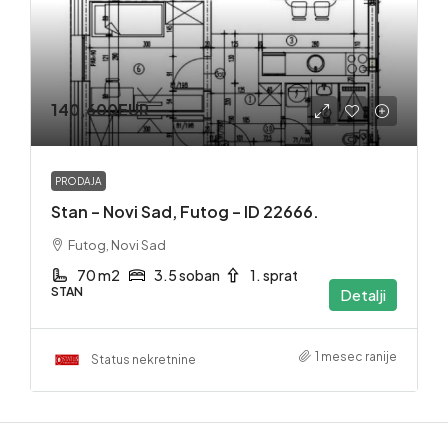
140,600EUR
PRODAJA
Stan – Novi Sad, Futog – ID 22666.
Futog, Novi Sad
70 m2
3.5 soban
1. sprat
STAN
Detalji
1 mesec ranije
Status nekretnine