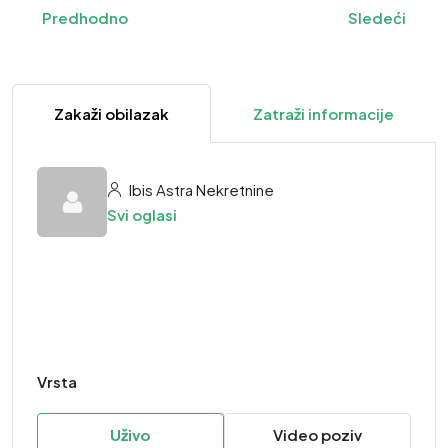
Predhodno
Sledeći
Zakaži obilazak
Zatraži informacije
Ibis Astra Nekretnine
Svi oglasi
Vrsta
Uživo
Video poziv