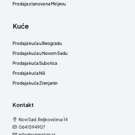
Prodaja stanova na Mirijevu
Kuće
Prodaja kuća u Beogradu
Prodaja kuća u Novom Sadu
Prodaja kuća Subotica
Prodaja kuća Niš
Prodaja kuća Zrenjanin
Kontakt
Novi Sad, Reljkovićeva 14
0641594907
info@superstan.rs