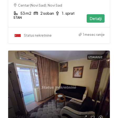
Centar (Novi Sad), Novi Sad
53 m2
2 soban
1. sprat
STAN
Detalji
1 mesec ranije
Status nekretnine
IZDAVANJE
250EUR