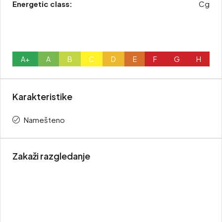
Energetic class:
Cg
A+
A
B
C
D
E
F
G
H
Karakteristike
Namešteno
Zakaži razgledanje