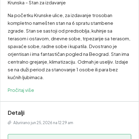
Krunska – Stan za izdavanje
Na početku Krunske ulice, za izdavanje trosoban
kompletno namešten stan na 6 spratu stambene
zgrade. Stan se sastoji od predsoblja, kuhinje sa
terasom i ostavom, dnevne sobe, trpezarije sa terasom,
spavaće sobe, radne sobe i kupatila. Dvostrano je
orjentisan i ima fantastičan pogled na Beograd. Stan ima
centralno grejanje, klimatizaciju. Odmah je useljiv. Izdaje
se na duži period za stanovanje 1 osobe ili para bez
kućnih ljubimaca.
Pročitaj više
Detalji
Ažurirano jun 25, 2026 na 12:29 am