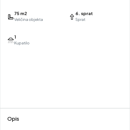
75 m2
6. sprat
Veličina objekta
Sprat
1
Kupatilo
Opis