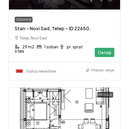
IZDAVANJE
Stan – Novi Sad, Telep – ID 22650.
Telep, Novi Sad
29 m2
1 soban
pr. sprat
STAN
Detalji
1 mesec ranije
Status nekretnine
PRODAJA