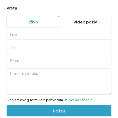
Vrsta
Uživo
Video poziv
Slanjem ovog formulara prihvatam
Uslove korišćenja
Pošalji