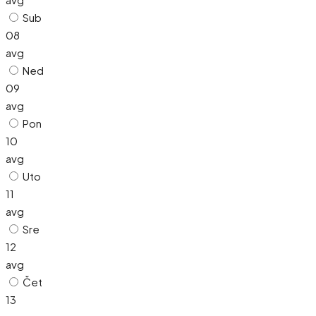
Sub
08
avg
Ned
09
avg
Pon
10
avg
Uto
11
avg
Sre
12
avg
Čet
13