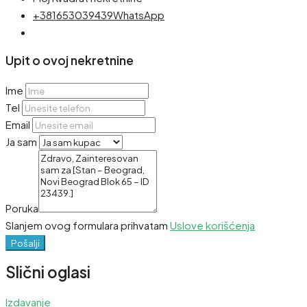
+381653039439
WhatsApp
Upit o ovoj nekretnine
Ime
Tel
Email
Ja sam
Poruka
Slanjem ovog formulara prihvatam
Uslove korišćenja
Pošalji
Slični oglasi
Izdavanje