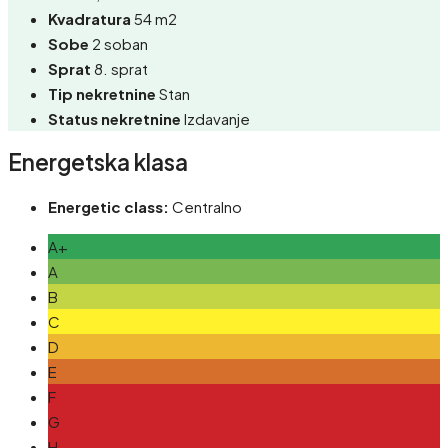
Kvadratura
54 m2
Sobe
2 soban
Sprat
8. sprat
Tip nekretnine
Stan
Status nekretnine
Izdavanje
Energetska klasa
Energetic class:
Centralno
A+
A
B
C
D
E
F
G
H