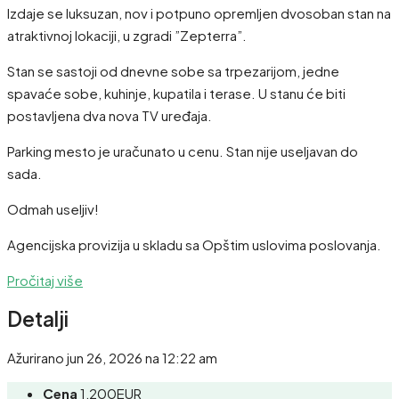
Izdaje se luksuzan, nov i potpuno opremljen dvosoban stan na
atraktivnoj lokaciji, u zgradi ”Zepterra”.
Stan se sastoji od dnevne sobe sa trpezarijom, jedne
spavaće sobe, kuhinje, kupatila i terase. U stanu će biti
postavljena dva nova TV uređaja.
Parking mesto je uračunato u cenu. Stan nije useljavan do
sada.
Odmah useljiv!
Agencijska provizija u skladu sa Opštim uslovima poslovanja.
Pročitaj više
Detalji
Ažurirano jun 26, 2026 na 12:22 am
Cena
1,200EUR