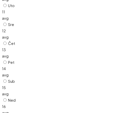
Uto
11
avg
Sre
12
avg
Čet
13
avg
Pet
14
avg
Sub
15
avg
Ned
16
avg