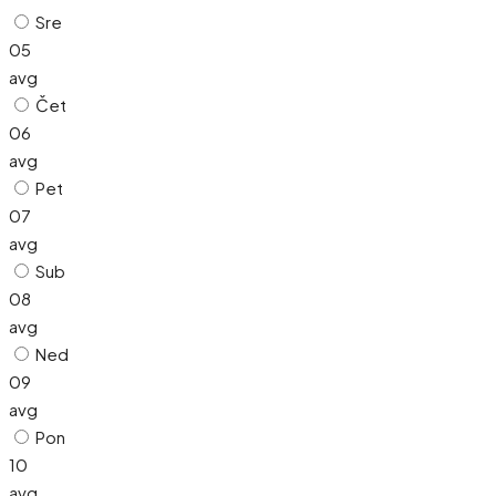
Sre
05
avg
Čet
06
avg
Pet
07
avg
Sub
08
avg
Ned
09
avg
Pon
10
avg