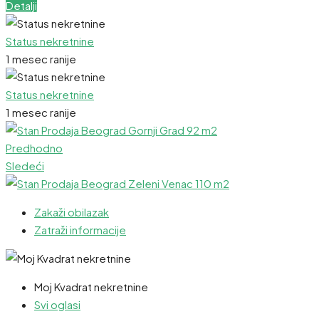
Detalji
Status nekretnine
1 mesec ranije
Status nekretnine
1 mesec ranije
Predhodno
Sledeći
Zakaži obilazak
Zatraži informacije
Moj Kvadrat nekretnine
Svi oglasi