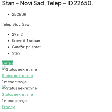
Stan – Novi Sad, Telep – ID 22650.
250EUR
Telep, Novi Sad
29 m2
Kreveti:
1 soban
Garaža:
pr. sprat
Stan
Detalji
Status nekretnine
1 mesec ranije
Status nekretnine
1 mesec ranije
Prodaja