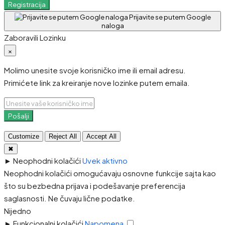
Registracija
Prijavite se putem Google
naloga
Zaboravili Lozinku
×
Molimo unesite svoje korisničko ime ili email adresu.
Primićete link za kreiranje nove lozinke putem emaila.
Pošalji
Customize
Reject All
Accept All
✖
►
Neophodni kolačići
Uvek aktivno
Neophodni kolačići omogućavaju osnovne funkcije sajta kao
što su bezbedna prijava i podešavanje preferencija
saglasnosti. Ne čuvaju lične podatke.
Nijedno
►
Funkcionalni kolačići
Napomena