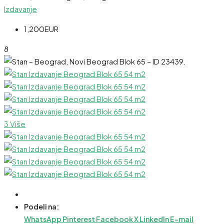
Izdavanje
1,200EUR
8
3 Više
Podeli na:
WhatsApp
Pinterest
Facebook
X
LinkedIn
E-mail