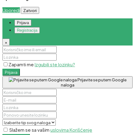
Uporedi
Zatvori
Prijava
Registracija
×
Zapamti me
Izgubili ste lozinku?
Prijava
Prijavite se putem Google
naloga
Slažem se sa vašim
uslovima Korišćenje