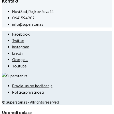
Kontakt
Novi Sad, Reljkovićeva 14
0641594907
info@superstan.rs
Facebook
Twitter
Instagram
Linkd in
Google +
Youtube
Pravila i uslovi korišćenja
Politika privatnosti
© Superstan.rs - All rights reserved
Uporedi oglase