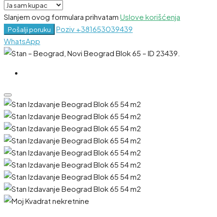
Slanjem ovog formulara prihvatam
Uslove korišćenja
Poziv
+381653039439
Pošalji poruku
WhatsApp