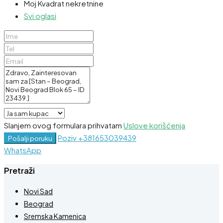
Moj Kvadrat nekretnine
Svi oglasi
Slanjem ovog formulara prihvatam
Uslove korišćenja
Poziv
+381653039439
Pošalji poruku
WhatsApp
Pretraži
Novi Sad
Beograd
Sremska Kamenica