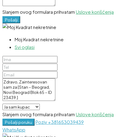
Slanjem ovog formulara prihvatam
Uslove korišćenja
Pošalji
Moj Kvadrat nekretnine
Svi oglasi
Slanjem ovog formulara prihvatam
Uslove korišćenja
Poziv
+381653039439
Pošalji poruku
WhatsApp