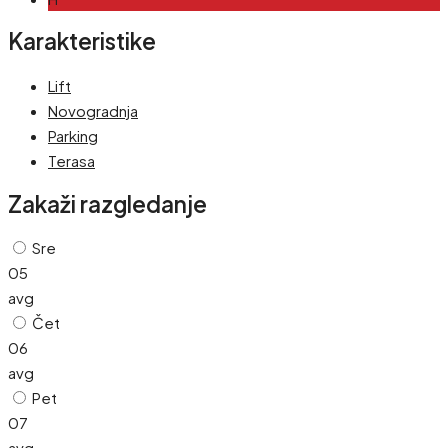
Karakteristike
Lift
Novogradnja
Parking
Terasa
Zakaži razgledanje
Sre
05
avg
Čet
06
avg
Pet
07
avg