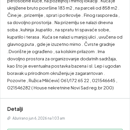
petosobne kuće, na poželjnoj i mirnoj lokaciji . Kuća je
uknjižene bruto površine 183 m2 , na parceli od 858 m2 .
Čine je , prizemlje , sprat i potkrovlje . Finog rasporeda ,
sa dovoljno prostorija . Na prizemlju se nalazi dnevna
soba , kuhinja ,kupatilo , na spratu tri spavaće sobe,
kupatilo i terasa . Kuća se nalazi u manjoj ulici , uvučena od
glavnog puta , gde je izuzetno mirno . Čvrste gradnje
.Dvorište je ograđeno , sa kolskim prilazom . Ima
dovoljno prostora za organizovanje dodatnih sadržaja,
kao što je eventualna postavka bazena i sl. Lep i ugodan
boravak u prirodnom okruženju je zagarantovan .
Pozovite , Ružica Milićević 061/172 65 22 , 021546645 ,
021546282 ( House nekretnine Novi Sad reg.br 200)
Detalji
Ažurirano jun 6, 2026 na 1:03 am