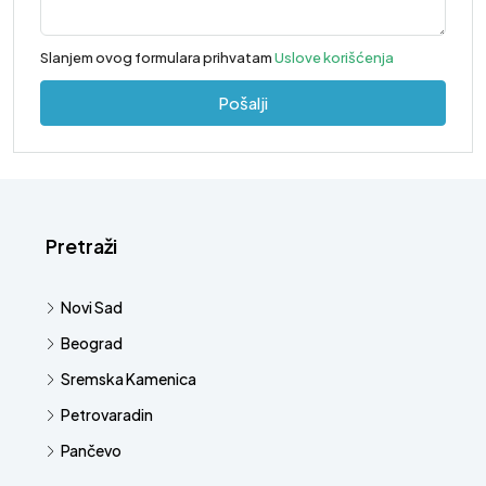
Slanjem ovog formulara prihvatam
Uslove korišćenja
Pošalji
Pretraži
Novi Sad
Beograd
Sremska Kamenica
Petrovaradin
Pančevo