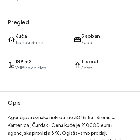
Pregled
Kuća
5 soban
Tip nekretnine
Sobe
189 m2
1. sprat
Veličina objekta
Sprat
Opis
Agencijska oznaka nekretnine 3045183 , Sremska
Kamenica , Čardak . Cena kuće je 210000 eura+
agencijska provizija 3 %. Oglašavamo prodaju