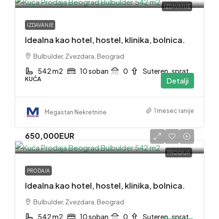
IZDAVANJE
IZDAVANJE
Idealna kao hotel, hostel, klinika, bolnica.
Bulbulder, Zvezdara, Beograd
542 m2
10 soban
0
Suteren. sprat
KUĆA
Detalji
1 mesec ranije
Megastan Nekretnine
650,000EUR
PRODAJA
PRODAJA
Idealna kao hotel, hostel, klinika, bolnica.
Bulbulder, Zvezdara, Beograd
542 m2
10 soban
0
Suteren. sprat