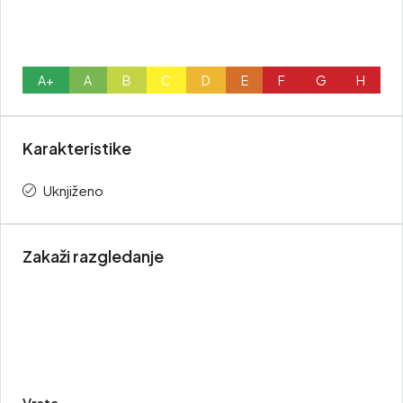
A+
A
B
C
D
E
F
G
H
Karakteristike
Uknjiženo
Zakaži razgledanje
Vrsta