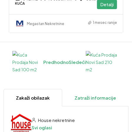
KUĆA
Detalji
1 mesec ranije
Megastan Nekretnine
Predhodno
Sledeći
Zakaži obilazak
Zatraži informacije
House nekretnine
Svi oglasi