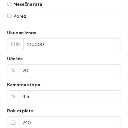
Mesečna rata
Porez
Ukupan iznos
EUR
Učešće
%
Kamatna stopa
%
Rok otplate