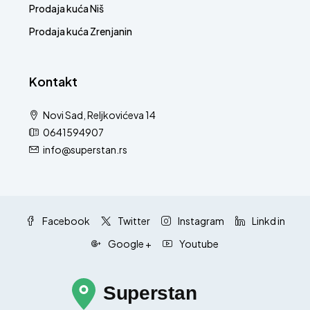
Prodaja kuća Niš
Prodaja kuća Zrenjanin
Kontakt
Novi Sad, Reljkovićeva 14
0641594907
info@superstan.rs
Facebook
Twitter
Instagram
Linkd in
Google +
Youtube