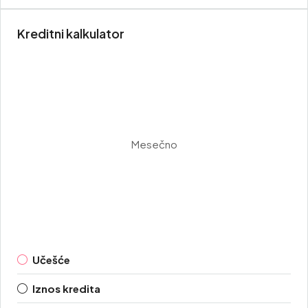
Kreditni kalkulator
Mesečno
Učešće
Iznos kredita