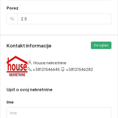
Porez
%
Kontakt informacije
Svi oglasi
House nekretnine
+38121546645
+38121546282
Upit o ovoj nekretnine
Ime