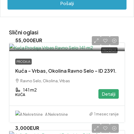
Pošalji
Slični oglasi
55,000EUR
PRODAJA
PRODAJA
Kuća – Vrbas, Okolina Ravno Selo – ID 2391.
Ravno Selo, Okolina, Vrbas
141 m2
Detalji
KUĆA
1 mesec ranije
A Nekretnine
3,000EUR