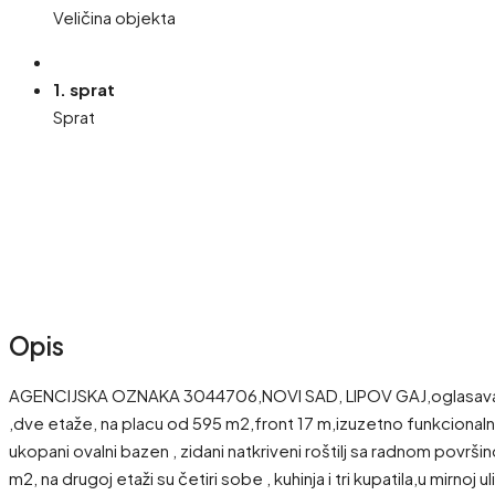
Veličina objekta
1. sprat
Sprat
Opis
AGENCIJSKA OZNAKA 3044706,NOVI SAD, LIPOV GAJ,oglasavamo
,dve etaže, na placu od 595 m2,front 17 m,izuzetno funkcionalno
ukopani ovalni bazen , zidani natkriveni roštilj sa radnom površi
m2, na drugoj etaži su četiri sobe , kuhinja i tri kupatila,u mir