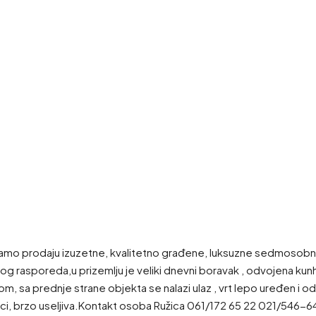
 prodaju izuzetne, kvalitetno građene, luksuzne sedmosobne
g rasporeda,u prizemlju je veliki dnevni boravak , odvojena kunh
nom, sa prednje strane objekta se nalazi ulaz , vrt lepo uređen i o
noj ulici, brzo useljiva.Kontakt osoba Ružica 061/172 65 22 021/54