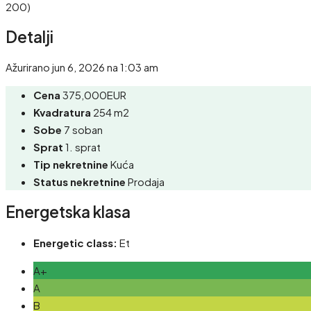
200)
Detalji
Ažurirano jun 6, 2026 na 1:03 am
Cena
375,000EUR
Kvadratura
254 m2
Sobe
7 soban
Sprat
1. sprat
Tip nekretnine
Kuća
Status nekretnine
Prodaja
Energetska klasa
Energetic class:
Et
A+
A
B