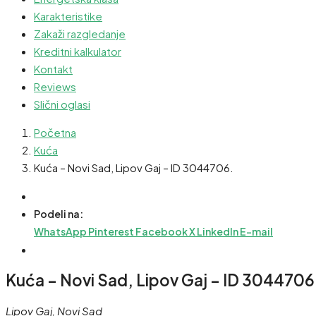
Karakteristike
Zakaži razgledanje
Kreditni kalkulator
Kontakt
Reviews
Slični oglasi
Početna
Kuća
Kuća – Novi Sad, Lipov Gaj – ID 3044706.
Podeli na:
WhatsApp
Pinterest
Facebook
X
LinkedIn
E-mail
Kuća – Novi Sad, Lipov Gaj – ID 3044706
Lipov Gaj, Novi Sad