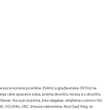
 kuce korisne površine 254m2 a građevinske 357m2 na
inja i dve spavaće soba, prema dvorištu terasa a u dvorištu
državan .Kuca je izuzetna, bez ulaganja, uknjižena u osnovi 156
6-645, 021/546-282. (House nekretnine, Novi Sad, Reg. br.