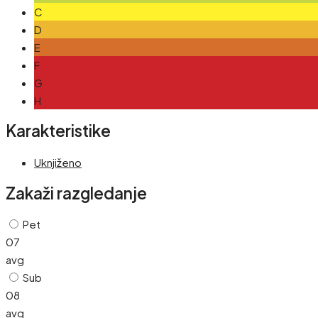
C
D
E
F
G
H
Karakteristike
Uknjiženo
Zakaži razgledanje
Pet
07
avg
Sub
08
avg