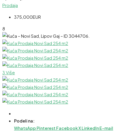
Prodaja
375,000EUR
8
3 Više
Podeli na:
WhatsApp
Pinterest
Facebook
X
LinkedIn
E-mail