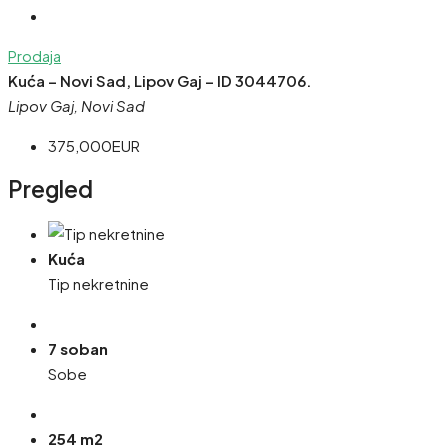
Prodaja
Kuća – Novi Sad, Lipov Gaj – ID 3044706.
Lipov Gaj, Novi Sad
375,000EUR
Pregled
Kuća
Tip nekretnine
7 soban
Sobe
254 m2