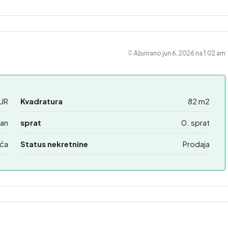
Ažurirano jun 6, 2026 na 1:02 am
UR
Kvadratura
82 m2
an
sprat
0. sprat
ća
Status nekretnine
Prodaja