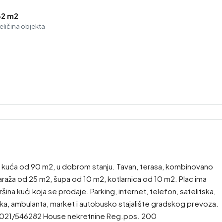
82 m2
eličina objekta
 kuća od 90 m2, u dobrom stanju. Tavan, terasa, kombinovano
raža od 25 m2, šupa od 10 m2, kotlarnica od 10 m2. Plac ima
na kući koja se prodaje. Parking, internet, telefon, satelitska,
eka, ambulanta, market i autobusko stajalište gradskog prevoza.
i 021/546282 House nekretnine Reg.pos. 200