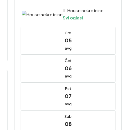
House nekretnine
Svi oglasi
Sre
05
avg
Čet
06
avg
Pet
07
avg
Sub
08