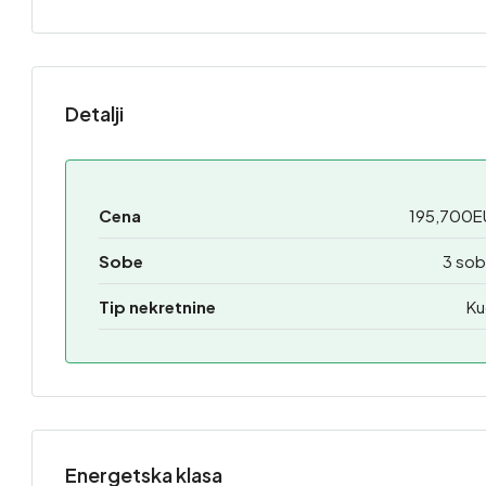
Detalji
Cena
195,700E
Sobe
3 sob
Tip nekretnine
Ku
Energetska klasa