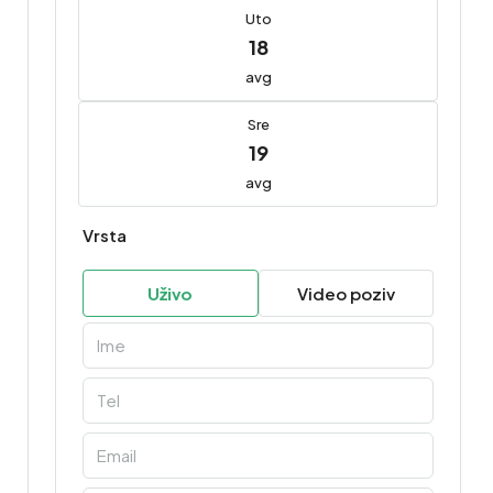
Uto
18
avg
Sre
19
avg
Vrsta
Uživo
Video poziv