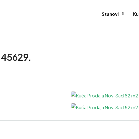
Stanovi
Ku
045629.