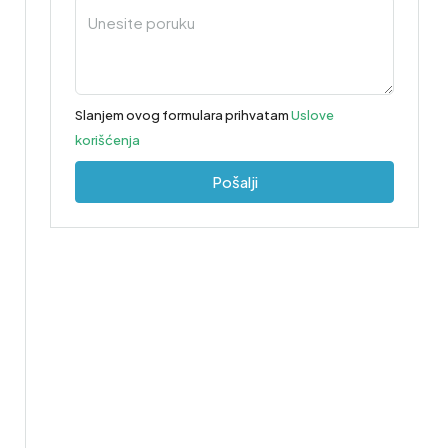
Slanjem ovog formulara prihvatam
Uslove
korišćenja
Pošalji