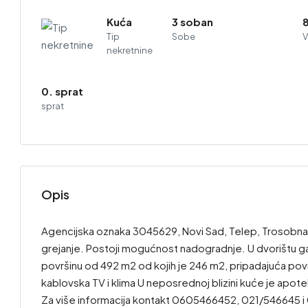
Kuća
3 soban
Tip
Sobe
V
nekretnine
0. sprat
sprat
Opis
Agencijska oznaka 3045629, Novi Sad, Telep, Trosobna
grejanje. Postoji mogućnost nadogradnje. U dvorištu ga
površinu od 492 m2 od kojih je 246 m2, pripadajuća površi
kablovska TV i klima U neposrednoj blizini kuće je apot
Za više informacija kontakt 0605466452, 021/546645 