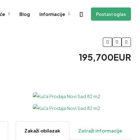
će
Blog
Informacije
Postavi oglas
195,700EUR
3 Više
Zakaži obilazak
Zatraži informacije