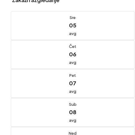
Sre
05
avg
Čet
06
avg
Pet
07
avg
Sub
08
avg
Ned