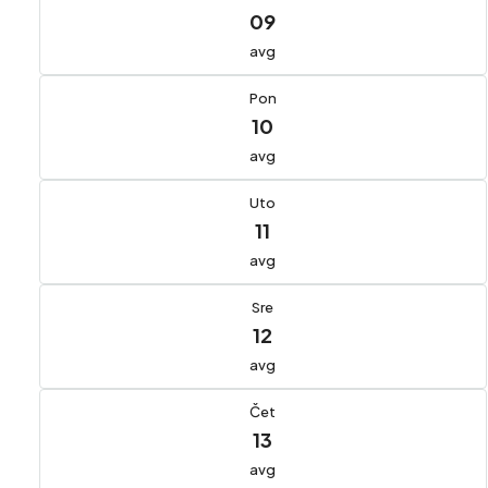
09
avg
Pon
10
avg
Uto
11
avg
Sre
12
avg
Čet
13
avg