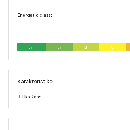
Energetic class:
A+
A
B
C
Karakteristike
Uknjiženo