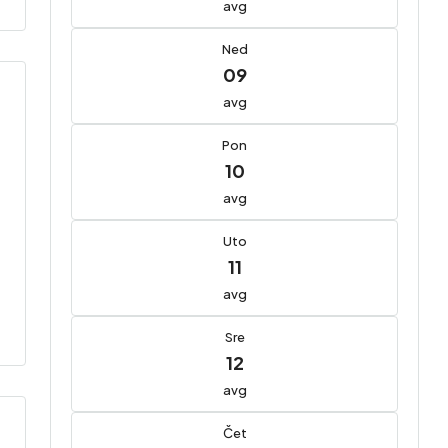
avg
Ned
09
avg
Pon
10
avg
Uto
11
avg
Sre
12
avg
Čet