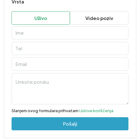
Vrsta
Uživo
Video poziv
Slanjem ovog formulara prihvatam
Uslove korišćenja
Pošalji