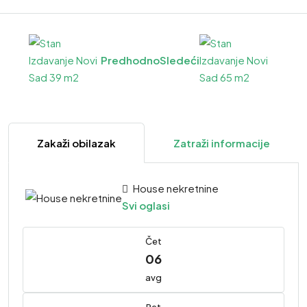
Predhodno
Sledeći
Zakaži obilazak
Zatraži informacije
House nekretnine
Svi oglasi
Čet
06
avg
Pet