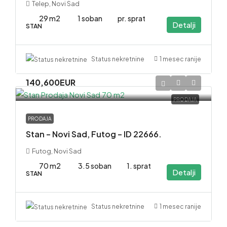
Telep, Novi Sad
29 m2
1 soban
pr. sprat
Detalji
STAN
1 mesec ranije
Status nekretnine
140,600EUR
PRODAJA
PRODAJA
Stan – Novi Sad, Futog – ID 22666.
Futog, Novi Sad
70 m2
3.5 soban
1. sprat
Detalji
STAN
1 mesec ranije
Status nekretnine