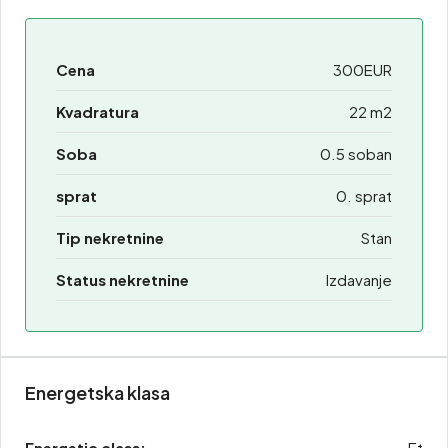
Cena
300EUR
Kvadratura
22 m2
Soba
0.5 soban
sprat
0. sprat
Tip nekretnine
Stan
Status nekretnine
Izdavanje
Energetska klasa
Energetic class:
Et