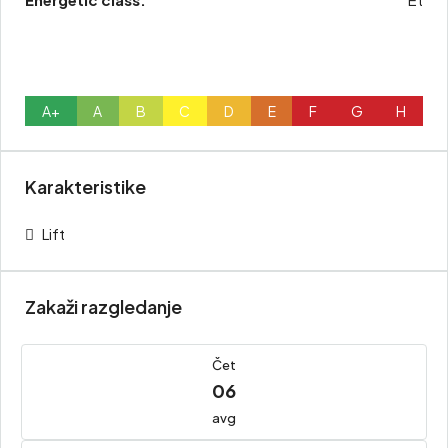
A+
A
B
C
D
E
F
G
H
Karakteristike
Lift
Zakaži razgledanje
Čet
06
avg