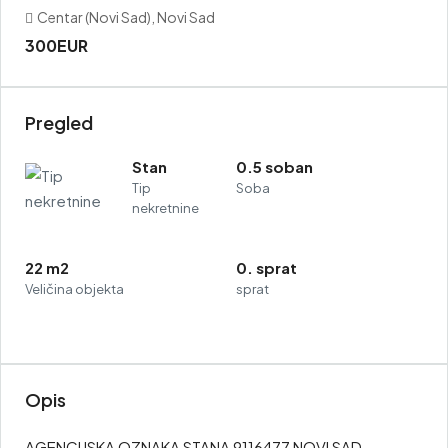
Centar (Novi Sad), Novi Sad
300EUR
Pregled
Stan
0.5 soban
Tip
Soba
nekretnine
22 m2
0. sprat
Veličina objekta
sprat
Opis
AGENCIJSKA OZNAKA STANA 9116477 NOVI SAD