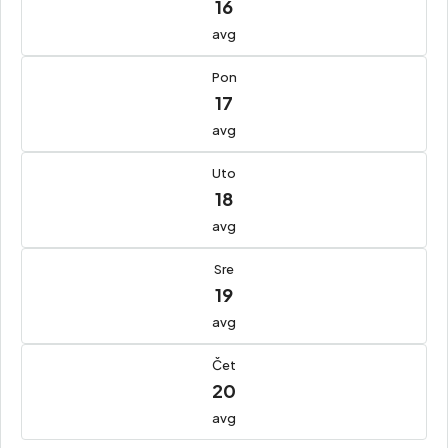
16
avg
Pon
17
avg
Uto
18
avg
Sre
19
avg
Čet
20
avg