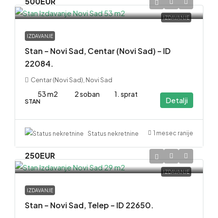
500EUR
IZDAVANJE
IZDAVANJE
Stan – Novi Sad, Centar (Novi Sad) – ID
22084.
Centar (Novi Sad), Novi Sad
53 m2
2 soban
1. sprat
Detalji
STAN
1 mesec ranije
Status nekretnine
250EUR
IZDAVANJE
IZDAVANJE
Stan – Novi Sad, Telep – ID 22650.