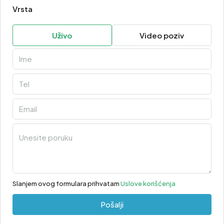
Vrsta
Uživo
Video poziv
Slanjem ovog formulara prihvatam
Uslove korišćenja
Pošalji