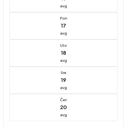
avg
Pon
17
avg
Uto
18
avg
Sre
19
avg
Čet
20
avg