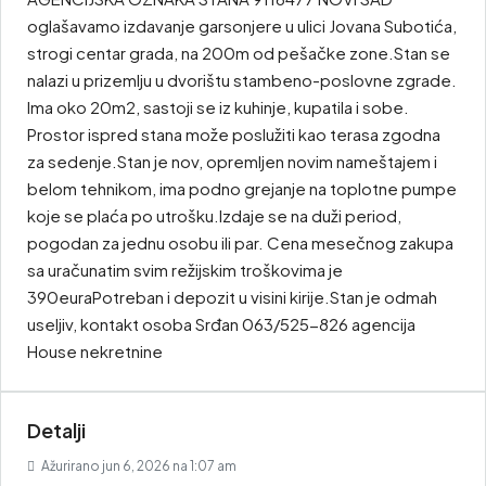
oglašavamo izdavanje garsonjere u ulici Jovana Subotića,
strogi centar grada, na 200m od pešačke zone.Stan se
nalazi u prizemlju u dvorištu stambeno-poslovne zgrade.
Ima oko 20m2, sastoji se iz kuhinje, kupatila i sobe.
Prostor ispred stana može poslužiti kao terasa zgodna
za sedenje.Stan je nov, opremljen novim nameštajem i
belom tehnikom, ima podno grejanje na toplotne pumpe
koje se plaća po utrošku.Izdaje se na duži period,
pogodan za jednu osobu ili par. Cena mesečnog zakupa
sa uračunatim svim režijskim troškovima je
390euraPotreban i depozit u visini kirije.Stan je odmah
useljiv, kontakt osoba Srđan 063/525-826 agencija
House nekretnine
Detalji
Ažurirano jun 6, 2026 na 1:07 am