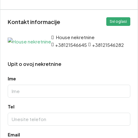
Kontakt informacije
Svi oglasi
House nekretnine
+38121546645
+38121546282
Upit o ovoj nekretnine
Ime
Tel
Email