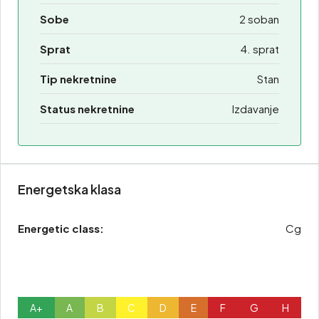
Sobe
2 soban
Sprat
4. sprat
Tip nekretnine
Stan
Status nekretnine
Izdavanje
Energetska klasa
Energetic class:
Cg
A+
A
B
C
D
E
F
G
H