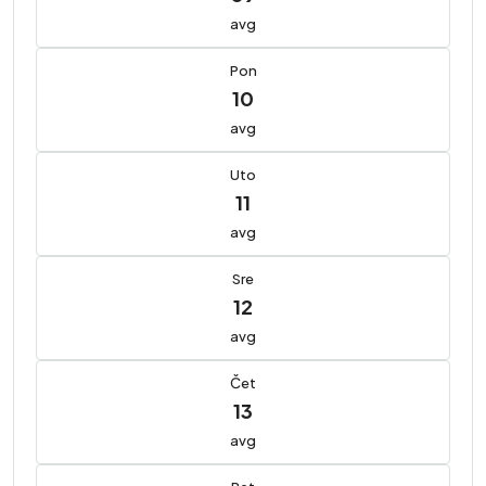
avg
Pon
10
avg
Uto
11
avg
Sre
12
avg
Čet
13
avg