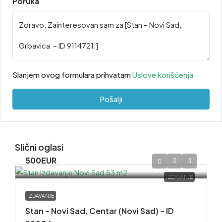
Poruka
Slanjem ovog formulara prihvatam
Uslove korišćenja
Pošalji
Slični oglasi
500EUR
IZDAVANJE
IZDAVANJE
Stan – Novi Sad, Centar (Novi Sad) – ID