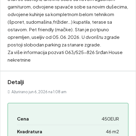
garniturom, odvojene spavaće sobe sa novim dušecima,
odvojene kuhinje sa kompletnom belom tehnikom
(šporet, sudomašina,frižider…) kupatila, terase sa
ostavom. Pet friendly (mačke). Stan je potpuno
opremljen, useljiv od 05.06.2026. U dvorištu zgrade
postoji slobodan parking za stanare zgrade.
Za više informacija pozvati 063/525-826 Srđan House
nekretnine
Detalji
Ažurirano jun 6, 2026 na 1:08 am
Cena
450EUR
Kvadratura
46 m2