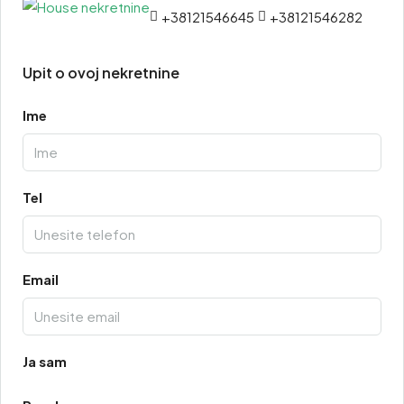
+38121546645
+38121546282
Upit o ovoj nekretnine
Ime
Tel
Email
Ja sam