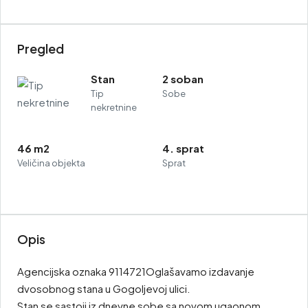
Pregled
Stan
2 soban
Tip
Sobe
nekretnine
46 m2
4. sprat
Veličina objekta
Sprat
Opis
Agencijska oznaka 9114721Oglašavamo izdavanje
dvosobnog stana u Gogoljevoj ulici.
Stan se sastoji iz dnevne sobe sa novom ugaonom