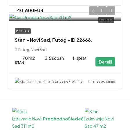
140,600EUR
PRODAJA
PRODAJA
Stan – Novi Sad, Futog – ID 22666.
Futog, Novi Sad
70 m2
3.5 soban
1. sprat
Detalji
STAN
1 mesec ranije
Status nekretnine
Predhodno
Sledeći