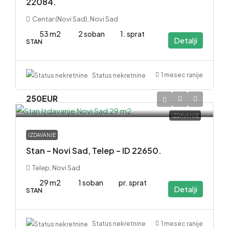
22084.
Centar (Novi Sad), Novi Sad
53 m2
2 soban
1. sprat
Detalji
STAN
1 mesec ranije
Status nekretnine
250EUR
IZDAVANJE
IZDAVANJE
Stan – Novi Sad, Telep – ID 22650.
Telep, Novi Sad
29 m2
1 soban
pr. sprat
Detalji
STAN
1 mesec ranije
Status nekretnine