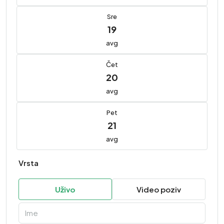
Sre
19
avg
Čet
20
avg
Pet
21
avg
Vrsta
Uživo
Video poziv