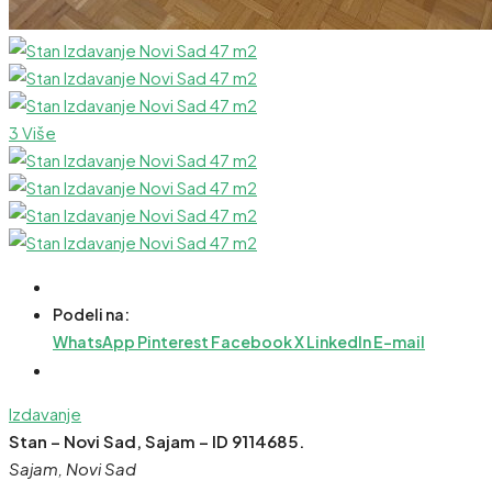
3 Više
Podeli na:
WhatsApp
Pinterest
Facebook
X
LinkedIn
E-mail
Izdavanje
Stan – Novi Sad, Sajam – ID 9114685.
Sajam, Novi Sad