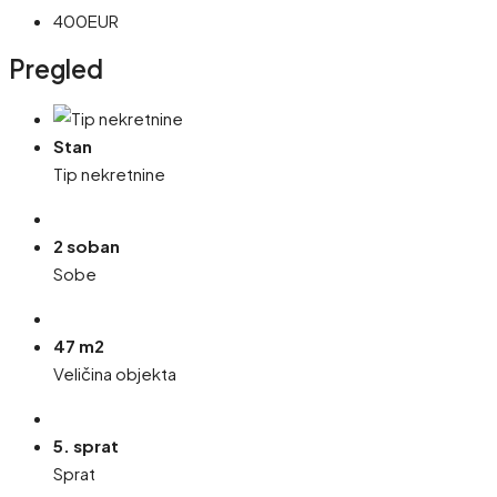
400EUR
Pregled
Stan
Tip nekretnine
2 soban
Sobe
47 m2
Veličina objekta
5. sprat
Sprat