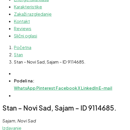
Karakteristike
Zakaži razgledanje
Kontakt
Reviews
Slični oglasi
Početna
Stan
Stan – Novi Sad, Sajam – ID 9114685.
Podeli na:
WhatsApp
Pinterest
Facebook
X
LinkedIn
E-mail
Stan – Novi Sad, Sajam – ID 9114685.
Sajam, Novi Sad
Izdavanje