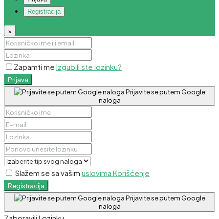
Registracija
×
Zapamti me
Izgubili ste lozinku?
Prijava
Prijavite se putem Google
naloga
Slažem se sa vašim
uslovima Korišćenje
Registracija
Prijavite se putem Google
naloga
Zaboravili Lozinku