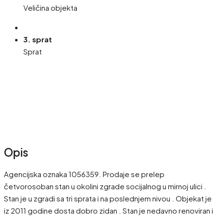
Veličina objekta
3. sprat
Sprat
Opis
Agencijska oznaka 1056359. Prodaje se prelep
četvorosoban stan u okolini zgrade socijalnog u mirnoj ulici .
Stan je u zgradi sa tri sprata i na poslednjem nivou . Objekat je
iz 2011 godine dosta dobro zidan . Stan je nedavno renoviran i