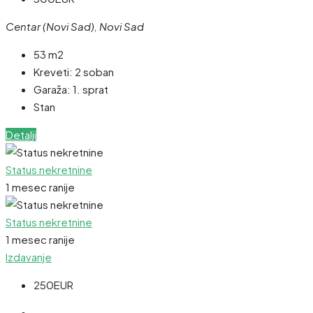
Centar (Novi Sad), Novi Sad
53 m2
Kreveti:
2 soban
Garaža:
1. sprat
Stan
Detalji
Status nekretnine
1 mesec ranije
Status nekretnine
1 mesec ranije
Izdavanje
250EUR