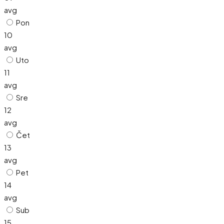
avg
Pon
10
avg
Uto
11
avg
Sre
12
avg
Čet
13
avg
Pet
14
avg
Sub
15