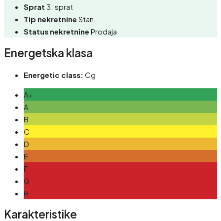
Sprat
3. sprat
Tip nekretnine
Stan
Status nekretnine
Prodaja
Energetska klasa
Energetic class:
Cg
A+
A
B
C
D
E
F
G
H
Karakteristike