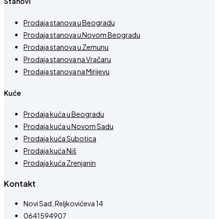
Stanovi
Prodaja stanova u Beogradu
Prodaja stanova u Novom Beogradu
Prodaja stanova u Zemunu
Prodaja stanova na Vračaru
Prodaja stanova na Mirijevu
Kuće
Prodaja kuća u Beogradu
Prodaja kuća u Novom Sadu
Prodaja kuća Subotica
Prodaja kuća Niš
Prodaja kuća Zrenjanin
Kontakt
Novi Sad, Reljkovićeva 14
0641594907