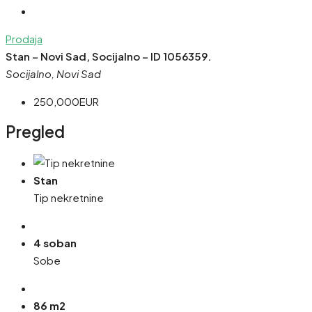
Prodaja
Stan – Novi Sad, Socijalno – ID 1056359.
Socijalno, Novi Sad
250,000EUR
Pregled
Stan
Tip nekretnine
4 soban
Sobe
86 m2