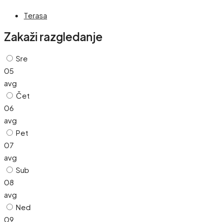
Terasa
Zakaži razgledanje
Sre
05
avg
Čet
06
avg
Pet
07
avg
Sub
08
avg
Ned
09