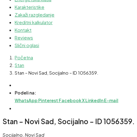
Karakteristike
Zakaži razgledanje
Kreditni kalkulator
Kontakt
Reviews
Slični oglasi
Početna
Stan
Stan – Novi Sad, Socijalno – ID 1056359.
Podeli na:
WhatsApp
Pinterest
Facebook
X
LinkedIn
E-mail
Stan – Novi Sad, Socijalno – ID 1056359.
Socijalno, Novi Sad