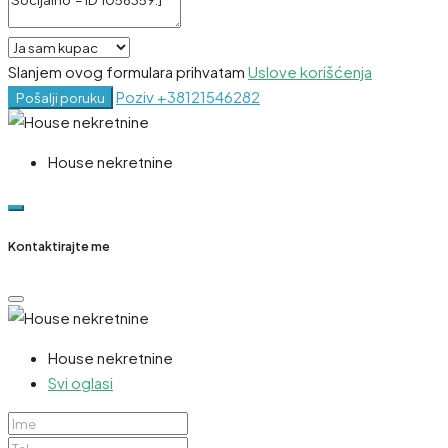
Slanjem ovog formulara prihvatam
Uslove korišćenja
Poziv
+38121546282
Pošalji poruku
House nekretnine
Kontaktirajte me
House nekretnine
Svi oglasi