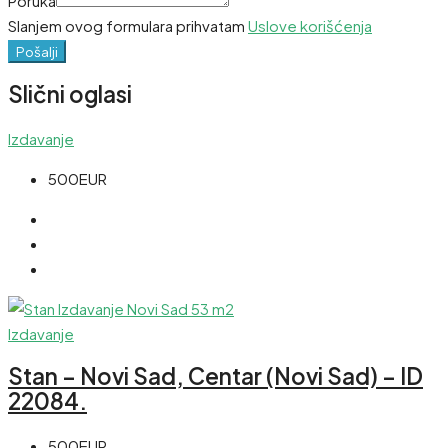
Poruka
Slanjem ovog formulara prihvatam
Uslove korišćenja
Pošalji
Slični oglasi
Izdavanje
500EUR
Izdavanje
Stan – Novi Sad, Centar (Novi Sad) – ID
22084.
500EUR