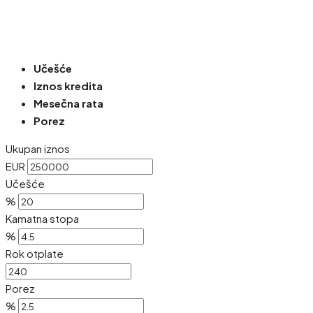
Učešće
Iznos kredita
Mesečna rata
Porez
Ukupan iznos
EUR
Učešće
%
Kamatna stopa
%
Rok otplate
Porez
%