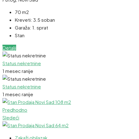
70 m2
Kreveti:
3.5 soban
Garaža:
1. sprat
Stan
Detalji
Status nekretnine
1 mesec ranije
Status nekretnine
1 mesec ranije
Predhodno
Sledeći
Zakaži obilazak