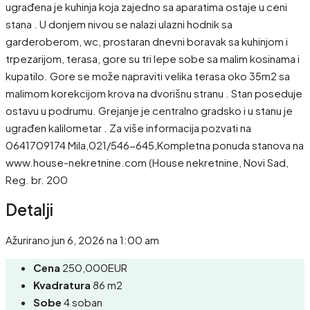
ugrađena je kuhinja koja zajedno sa aparatima ostaje u ceni
stana . U donjem nivou se nalazi ulazni hodnik sa
garderoberom, wc, prostaran dnevni boravak sa kuhinjom i
trpezarijom, terasa, gore su tri lepe sobe sa malim kosinama i
kupatilo. Gore se može napraviti velika terasa oko 35m2 sa
malimom korekcijom krova na dvorišnu stranu . Stan poseduje
ostavu u podrumu. Grejanje je centralno gradsko i u stanu je
ugrađen kalilometar . Za više informacija pozvati na
0641709174 Mila,021/546-645,Kompletna ponuda stanova na
www.house-nekretnine.com (House nekretnine, Novi Sad,
Reg. br. 200
Detalji
Ažurirano jun 6, 2026 na 1:00 am
Cena
250,000EUR
Kvadratura
86 m2
Sobe
4 soban