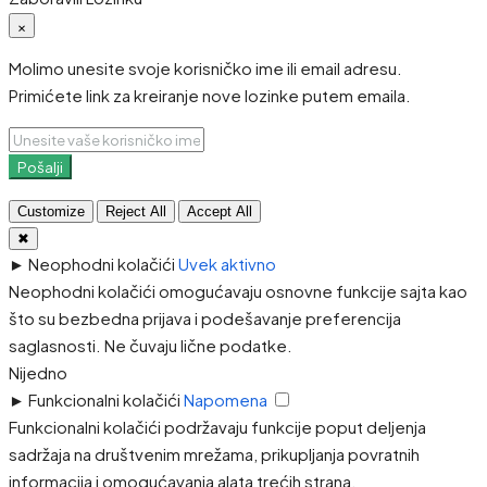
×
Molimo unesite svoje korisničko ime ili email adresu.
Primićete link za kreiranje nove lozinke putem emaila.
Pošalji
Customize
Reject All
Accept All
✖
►
Neophodni kolačići
Uvek aktivno
Neophodni kolačići omogućavaju osnovne funkcije sajta kao
što su bezbedna prijava i podešavanje preferencija
saglasnosti. Ne čuvaju lične podatke.
Nijedno
►
Funkcionalni kolačići
Napomena
Funkcionalni kolačići podržavaju funkcije poput deljenja
sadržaja na društvenim mrežama, prikupljanja povratnih
informacija i omogućavanja alata trećih strana.