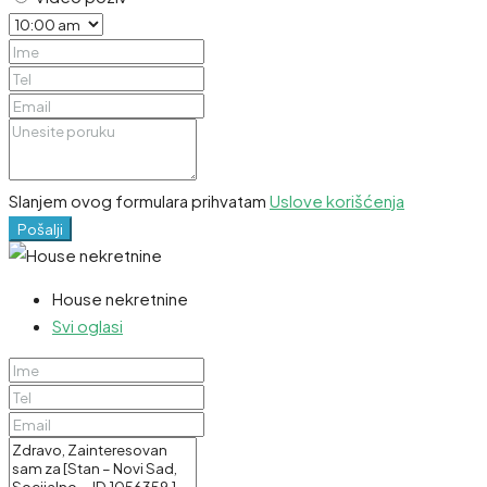
Slanjem ovog formulara prihvatam
Uslove korišćenja
Pošalji
House nekretnine
Svi oglasi