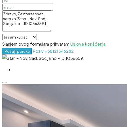
Slanjem ovog formulara prihvatam
Uslove korišćenja
Poziv
+38121546282
Pošalji poruku