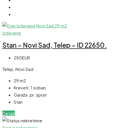
Izdavanje
Stan – Novi Sad, Telep – ID 22650.
250EUR
Telep, Novi Sad
29 m2
Kreveti:
1 soban
Garaža:
pr. sprat
Stan
Detalji
Status nekretnine