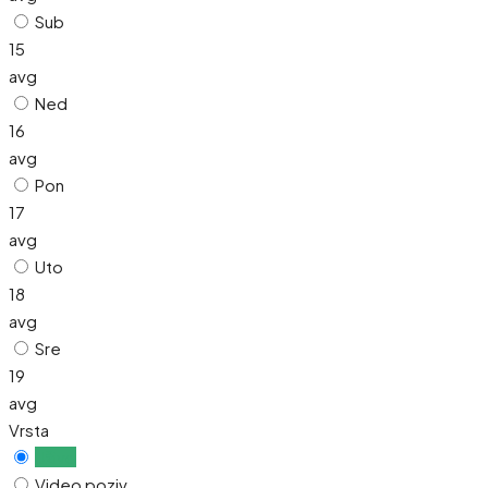
Sub
15
avg
Ned
16
avg
Pon
17
avg
Uto
18
avg
Sre
19
avg
Vrsta
Uživo
Video poziv