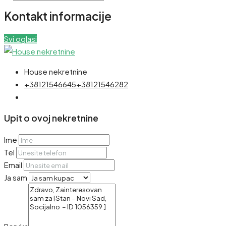
Kontakt informacije
Svi oglasi
House nekretnine
+38121546645
+38121546282
Upit o ovoj nekretnine
Ime
Tel
Email
Ja sam