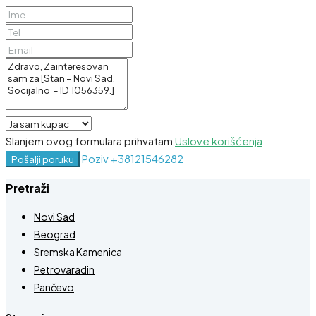
Slanjem ovog formulara prihvatam
Uslove korišćenja
Poziv
+38121546282
Pošalji poruku
Pretraži
Novi Sad
Beograd
Sremska Kamenica
Petrovaradin
Pančevo