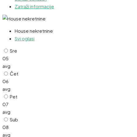
Zatraži informacije
House nekretnine
Svi oglasi
Sre
05
avg
Čet
06
avg
Pet
07
avg
Sub
08
avg