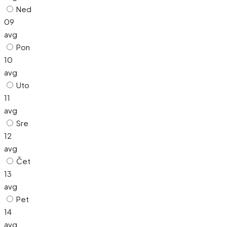
Ned
09
avg
Pon
10
avg
Uto
11
avg
Sre
12
avg
Čet
13
avg
Pet
14
avg