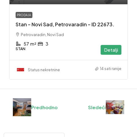
PRODAJA
Stan – Novi Sad, Petrovaradin – ID 22673.
Petrovaradin, Novi Sad
57
m²
3
STAN
Detalji
14 sati ranije
Status nekretnine
Predhodno
Sledeći