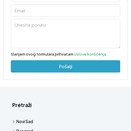
Slanjem ovog formulara prihvatam
Uslove korišćenja
Pošalji
Pretraži
Novi Sad