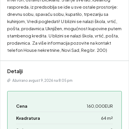
rasporeda, iz predsoblja se ide u sve ostale prostorije:
dnevnu sobu, spavaću sobu, kupatilo, trpezariju sa
kuhinjom, Vredi pogledati! U blizini se nalazi škola, vrtić,
pošta, prodavnica.Uknjižen, mogućnost kupovine putem
stambenog kredita. U blizini se nalazi škola, vrtić, pošta,
prodavnica. Za više informacija pozovite na kontakt
telefon House nekretnine, Novi Sad, Reg br. 200)
Detalji
Ažurirano avgust 9, 2026 na 8:05 pm
Cena
160,000EUR
Kvadratura
64 m²