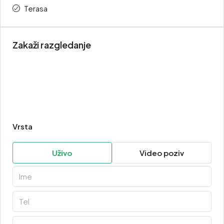
Terasa
Zakaži razgledanje
Vrsta
Uživo
Video poziv