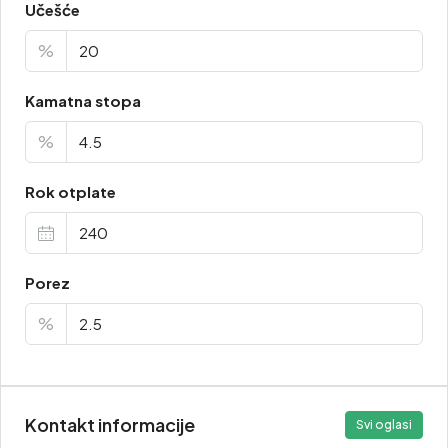
Učešće
%
Kamatna stopa
%
Rok otplate
Porez
%
Kontakt informacije
Svi oglasi