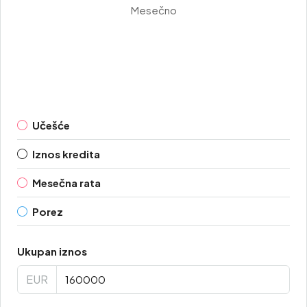
Mesečno
Učešće
Iznos kredita
Mesečna rata
Porez
Ukupan iznos
EUR