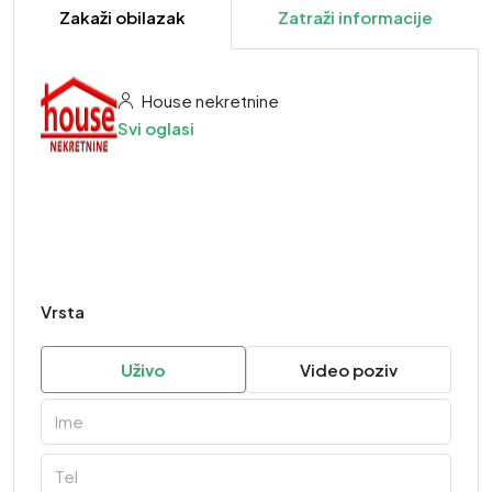
Zakaži obilazak
Zatraži informacije
House nekretnine
Svi oglasi
Vrsta
Uživo
Video poziv