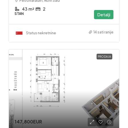
Petrovaradin, Novi Sad
43
m²
2
STAN
Detalji
14 sati ranije
Status nekretnine
PRODAJA
147,800EUR