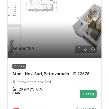
86,600EUR
PRODAJA
Stan – Novi Sad, Petrovaradin – ID 22675.
Petrovaradin, Novi Sad
29
m²
0.5
STAN
Detalji
14 sati ranije