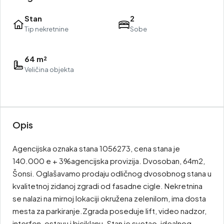
Stan
2
Tip nekretnine
Sobe
64 m²
Veličina objekta
Opis
Agencijska oznaka stana 1056273, cena stana je
140.000 e + 3%agencijska provizija. Dvosoban, 64m2,
Šonsi. Oglašavamo prodaju odličnog dvosobnog stana u
kvalitetnoj zidanoj zgradi od fasadne cigle. Nekretnina
se nalazi na mirnoj lokaciji okružena zelenilom, ima dosta
mesta za parkiranje.Zgrada poseduje lift, video nadzor,
interfon, ostavu i biciklanu. Stan je svetao, idealnog