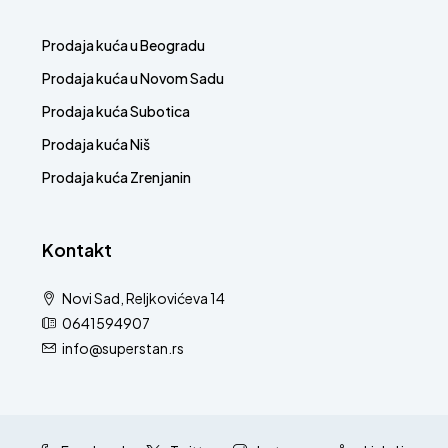
Prodaja kuća u Beogradu
Prodaja kuća u Novom Sadu
Prodaja kuća Subotica
Prodaja kuća Niš
Prodaja kuća Zrenjanin
Kontakt
Novi Sad, Reljkovićeva 14
0641594907
info@superstan.rs