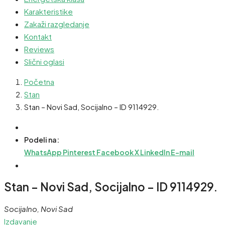
Karakteristike
Zakaži razgledanje
Kontakt
Reviews
Slični oglasi
Početna
Stan
Stan – Novi Sad, Socijalno – ID 9114929.
Podeli na:
WhatsApp
Pinterest
Facebook
X
LinkedIn
E-mail
Stan – Novi Sad, Socijalno – ID 9114929.
Socijalno, Novi Sad
Izdavanje