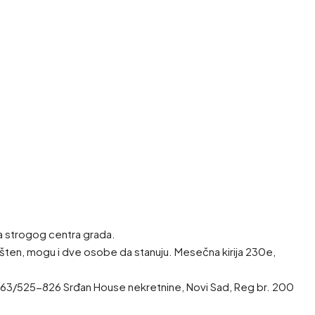
na strogog centra grada.
ešten, mogu i dve osobe da stanuju. Mesečna kirija 230e,
i 063/525-826 Srđan House nekretnine, Novi Sad, Reg br. 200