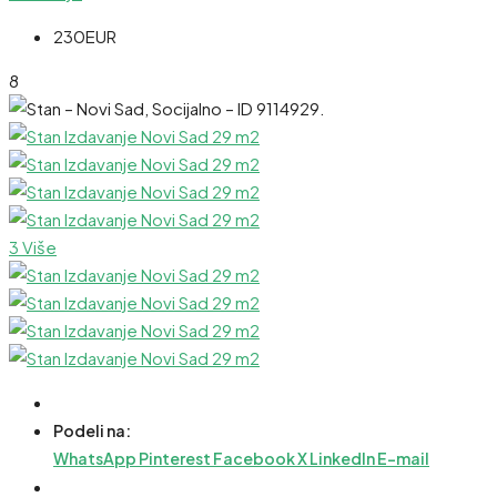
230EUR
8
3 Više
Podeli na:
WhatsApp
Pinterest
Facebook
X
LinkedIn
E-mail