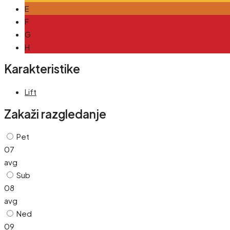
E
F
G
H
Karakteristike
Lift
Zakaži razgledanje
Pet
07
avg
Sub
08
avg
Ned
09