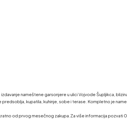
izdavanje nameštene garsonjere u ulici Vojvode Šupljikca, blizi
e predsoblja, kupatila, kuhinje, sobe i terase. Kompletno je nam
ednokratno od prvog mesečnog zakupa.Za više informacija pozvat