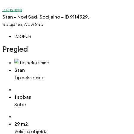
Izdavanje
Stan – Novi Sad, Socijalno – ID 9114929.
Socijalno, Novi Sad
230EUR
Pregled
Stan
Tip nekretnine
1 soban
Sobe
29 m2
Veličina objekta