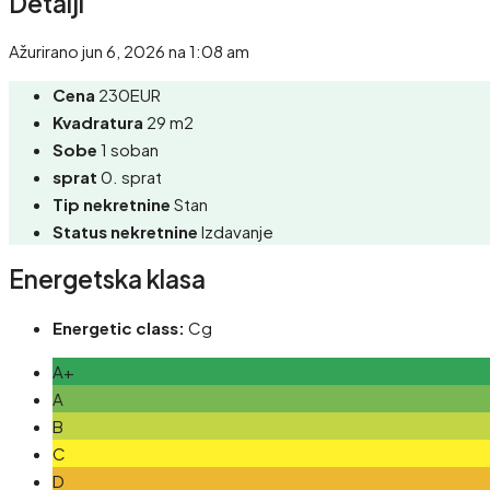
Detalji
Ažurirano jun 6, 2026 na 1:08 am
Cena
230EUR
Kvadratura
29 m2
Sobe
1 soban
sprat
0. sprat
Tip nekretnine
Stan
Status nekretnine
Izdavanje
Energetska klasa
Energetic class:
Cg
A+
A
B
C
D