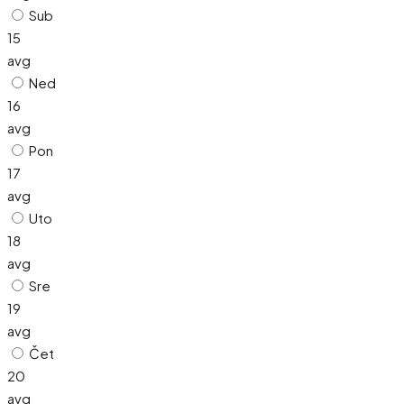
Sub
15
avg
Ned
16
avg
Pon
17
avg
Uto
18
avg
Sre
19
avg
Čet
20
avg