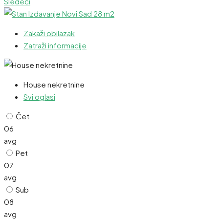
Sledeći
Zakaži obilazak
Zatraži informacije
House nekretnine
Svi oglasi
Čet
06
avg
Pet
07
avg
Sub
08
avg