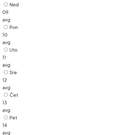
Ned
09
avg
Pon
10
avg
Uto
11
avg
Sre
12
avg
Čet
13
avg
Pet
14
avg