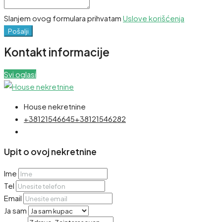
Slanjem ovog formulara prihvatam
Uslove korišćenja
Pošalji
Kontakt informacije
Svi oglasi
House nekretnine
+38121546645
+38121546282
Upit o ovoj nekretnine
Ime
Tel
Email
Ja sam