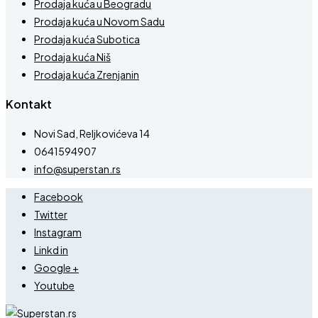
Prodaja kuća u Beogradu
Prodaja kuća u Novom Sadu
Prodaja kuća Subotica
Prodaja kuća Niš
Prodaja kuća Zrenjanin
Kontakt
Novi Sad, Reljkovićeva 14
0641594907
info@superstan.rs
Facebook
Twitter
Instagram
Linkd in
Google +
Youtube