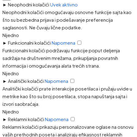
►
Neophodni kolačići
Uvek aktivno
Neophodni kolačići omogućavaju osnovne funkcije sajta kao
što su bezbedna prijava i podešavanje preferencija
saglasnosti. Ne čuvaju lične podatke.
Nijedno
►
Funkcionalni kolačići
Napomena
Funkcionalni kolačići podržavaju funkcije poput deljenja
sadržaja na društvenim mrežama, prikupljanja povratnih
informacija i omogućavanja alata trećih strana.
Nijedno
►
Analitički kolačići
Napomena
Analitički kolačići prate interakcije posetilaca i pružaju uvide u
metrike kao što su broj posetilaca, stopa napuštanja sajta i
izvori saobraćaja.
Nijedno
►
Reklamni kolačići
Napomena
Reklamni kolačići prikazuju personalizovane oglase na osnovu
vaših prethodnih poseta i analiziraju efikasnost reklamnih