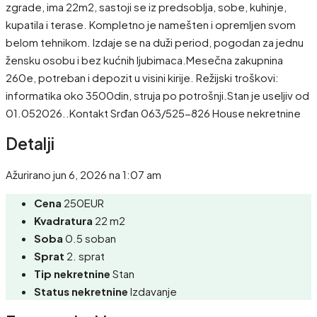
zgrade, ima 22m2, sastoji se iz predsoblja, sobe, kuhinje,
kupatila i terase. Kompletno je namešten i opremljen svom
belom tehnikom. Izdaje se na duži period, pogodan za jednu
žensku osobu i bez kućnih ljubimaca.Mesečna zakupnina
260e, potreban i depozit u visini kirije. Režijski troškovi:
informatika oko 3500din, struja po potrošnji.Stan je useljiv od
01.052026..Kontakt Srđan 063/525-826 House nekretnine
Detalji
Ažurirano jun 6, 2026 na 1:07 am
Cena
250EUR
Kvadratura
22 m2
Soba
0.5 soban
Sprat
2. sprat
Tip nekretnine
Stan
Status nekretnine
Izdavanje