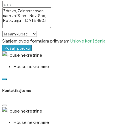
Slanjem ovog formulara prihvatam
Uslove korišćenja
Pošalji poruku
House nekretnine
Kontaktirajte me
House nekretnine