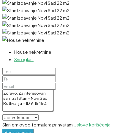
House nekretnine
Svi oglasi
Slanjem ovog formulara prihvatam
Uslove korišćenja
Pošalji poruku