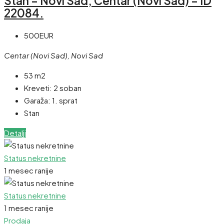
Stan – Novi Sad, Centar (Novi Sad) – ID
22084.
500EUR
Centar (Novi Sad), Novi Sad
53 m2
Kreveti:
2 soban
Garaža:
1. sprat
Stan
Detalji
Status nekretnine
1 mesec ranije
Status nekretnine
1 mesec ranije
Prodaja