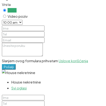
Vrsta
Uživo
Video poziv
Slanjem ovog formulara prihvatam
Uslove korišćenja
Pošalji
House nekretnine
Svi oglasi