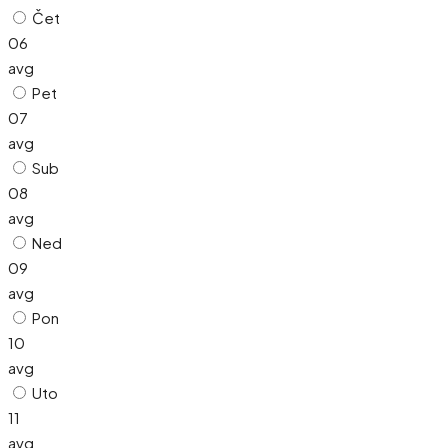
Čet
06
avg
Pet
07
avg
Sub
08
avg
Ned
09
avg
Pon
10
avg
Uto
11
avg