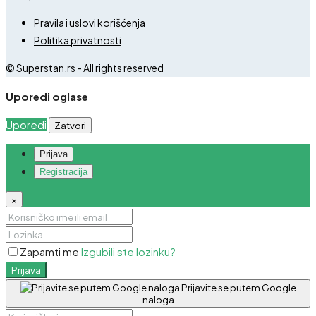
Pravila i uslovi korišćenja
Politika privatnosti
© Superstan.rs - All rights reserved
Uporedi oglase
Uporedi
Zatvori
Prijava
Registracija
×
Zapamti me
Izgubili ste lozinku?
Prijava
Prijavite se putem Google
naloga