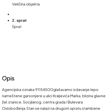
Veličina objekta
2. sprat
Sprat
Opis
Agencijska oznaka 9115450Oglašavamo izdavanje lepo
nameštene garsonjere u ulici Kraljevića Marka, blizina glavne
žel.stanice, Socijlanog, centra grada i Bulevara
Oslobođenja.Stan se nalazi na drugom spratu stambene