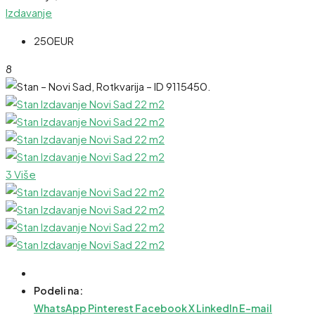
Izdavanje
250EUR
8
3 Više
Podeli na:
WhatsApp
Pinterest
Facebook
X
LinkedIn
E-mail