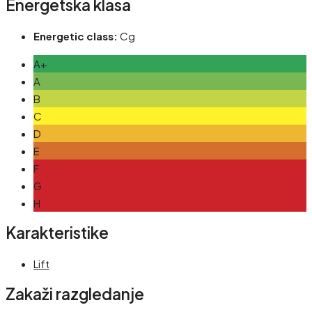
Energetska klasa
Energetic class:
Cg
A+
A
B
C
D
E
F
G
H
Karakteristike
Lift
Zakaži razgledanje