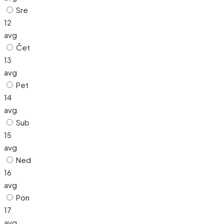
Sre
12
avg
Čet
13
avg
Pet
14
avg
Sub
15
avg
Ned
16
avg
Pon
17
avg