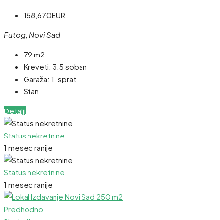
158,670EUR
Futog, Novi Sad
79 m2
Kreveti:
3.5 soban
Garaža:
1. sprat
Stan
Detalji
Status nekretnine
1 mesec ranije
Status nekretnine
1 mesec ranije
Predhodno