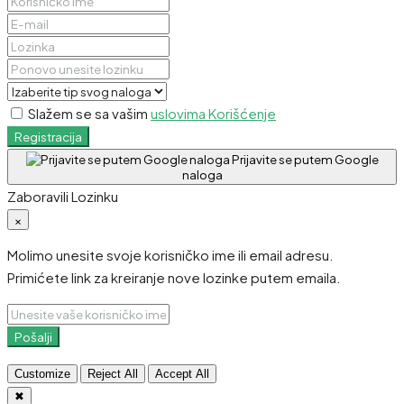
Slažem se sa vašim
uslovima Korišćenje
Registracija
Prijavite se putem Google
naloga
Zaboravili Lozinku
×
Molimo unesite svoje korisničko ime ili email adresu.
Primićete link za kreiranje nove lozinke putem emaila.
Pošalji
Customize
Reject All
Accept All
✖