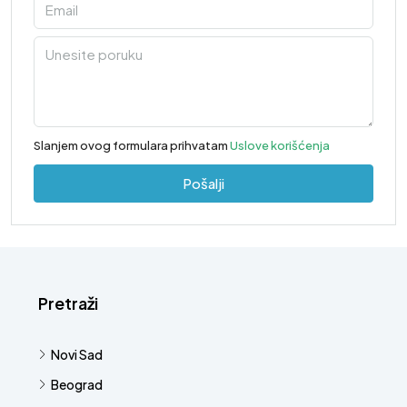
Slanjem ovog formulara prihvatam
Uslove korišćenja
Pošalji
Pretraži
Novi Sad
Beograd