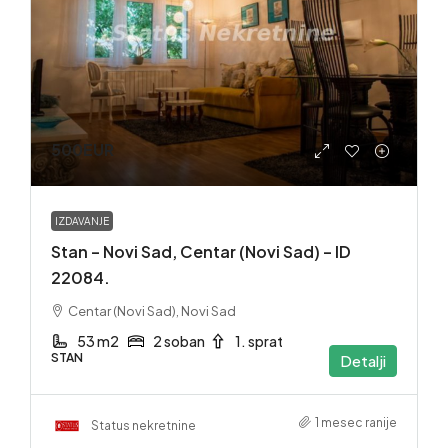
500EUR
IZDAVANJE
Stan – Novi Sad, Centar (Novi Sad) – ID
22084.
Centar (Novi Sad), Novi Sad
53 m2
2 soban
1. sprat
STAN
Detalji
1 mesec ranije
Status nekretnine