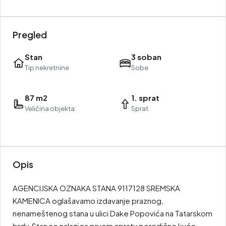
Pregled
Stan
3 soban
Tip nekretnine
Sobe
87 m2
1. sprat
Veličina objekta
Sprat
Opis
AGENCIJSKA OZNAKA STANA 9117128 SREMSKA
KAMENICA oglašavamo izdavanje praznog,
nenameštenog stana u ulici Dake Popovića na Tatarskom
brdu.Stan se nalazi na prvom spratu porodične kuće,