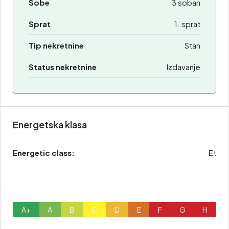
Sobe
3 soban
Sprat
1. sprat
Tip nekretnine
Stan
Status nekretnine
Izdavanje
Energetska klasa
Energetic class:
Et
A+
A
B
C
D
E
F
G
H