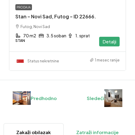
PRODAJA
Stan – Novi Sad, Futog – ID 22666.
Futog, Novi Sad
70 m2
3.5 soban
1. sprat
STAN
Detalji
1 mesec ranije
Status nekretnine
Predhodno
Sledeći
Zakaži obilazak
Zatraži informacije