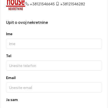
+38121546645
+38121546282
Upit o ovoj nekretnine
Ime
Tel
Email
Ja sam