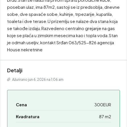
poseban ulaz, ima 87m2, sastoji se iz predsoblja, dnevne
sobe, dve spavaće sobe, kuhinje, trpezarije, kupatila,
toaleta i dve terase.U prizemlju se nalaze dva stana koja
se takođe izdaju.Razvedeno centralno grejanje na gas
koje se plaća u zimskim mesecima kao i topla voda.Stan
je odmah useljiv, kontakt Srđan 063/525-826 agencija
House nekretnine
Detalji
Ažurirano jun 6, 2026 na 1:06 am
Cena
300EUR
Kvadratura
87 m2