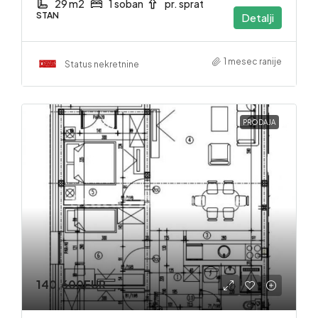
29 m2
1 soban
pr. sprat
STAN
Detalji
1 mesec ranije
Status nekretnine
PRODAJA
140,600EUR