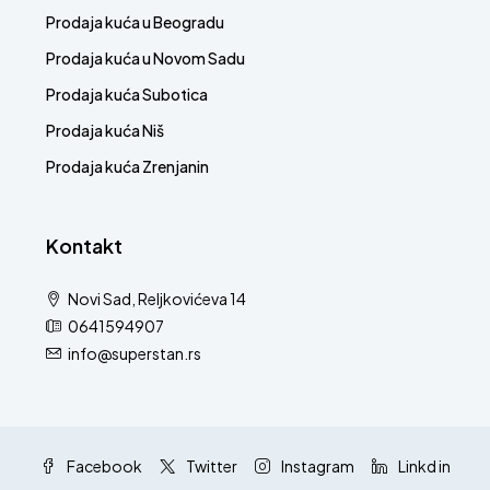
Prodaja kuća u Beogradu
Prodaja kuća u Novom Sadu
Prodaja kuća Subotica
Prodaja kuća Niš
Prodaja kuća Zrenjanin
Kontakt
Novi Sad, Reljkovićeva 14
0641594907
info@superstan.rs
Facebook
Twitter
Instagram
Linkd in