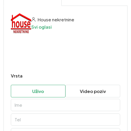
House nekretnine
Svi oglasi
Vrsta
Uživo
Video poziv