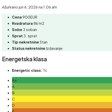
Ažurirano jun 6, 2026 na 1:06 am
Cena
900EUR
Kvadratura
86 m2
Sobe
3 soban
Sprat
3. sprat
Tip nekretnine
Stan
Status nekretnine
Izdavanje
Energetska klasa
Energetic class:
Tc
A+
A
B
C
D
E