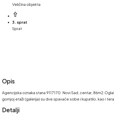
Veličina objekta
3. sprat
Sprat
Opis
Agencijska oznaka stana 9117170. Novi Sad, centar, 86m2.Oglaš
gornjoj etaži (galerija) su dve spavaće sobe i kupatilo, kao i
Detalji