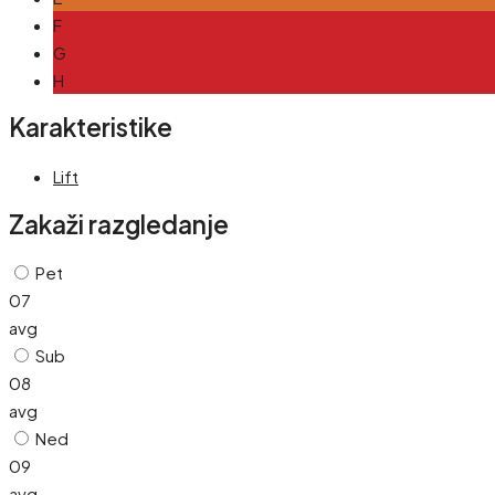
F
G
H
Karakteristike
Lift
Zakaži razgledanje
Pet
07
avg
Sub
08
avg
Ned
09
avg