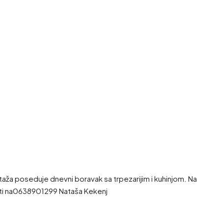
ža poseduje dnevni boravak sa trpezarijim i kuhinjom. Na
zvati na0638901299 Nataša Kekenj