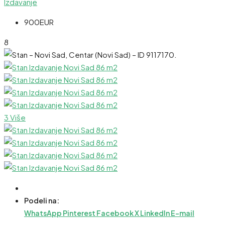
Izdavanje
900EUR
8
3 Više
Podeli na:
WhatsApp
Pinterest
Facebook
X
LinkedIn
E-mail