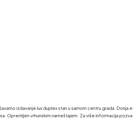
avamo izdavanje lux duplex stan u samom centru grada. Donja eta
 terasa. Opremljen vrhunskim nameštajem. Za više informacija po