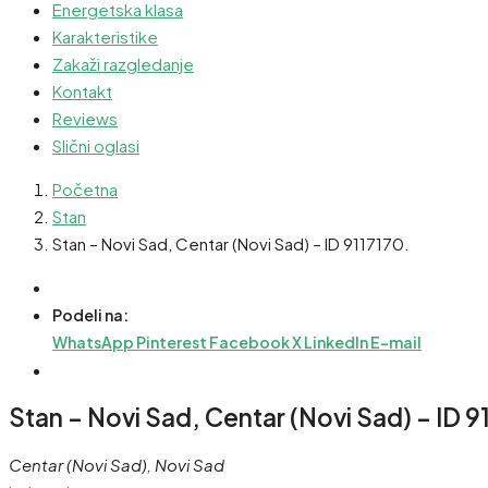
Energetska klasa
Karakteristike
Zakaži razgledanje
Kontakt
Reviews
Slični oglasi
Početna
Stan
Stan – Novi Sad, Centar (Novi Sad) – ID 9117170.
Podeli na:
WhatsApp
Pinterest
Facebook
X
LinkedIn
E-mail
Stan – Novi Sad, Centar (Novi Sad) – ID 9
Centar (Novi Sad), Novi Sad