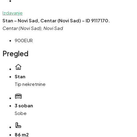
Izdavanje
Stan – Novi Sad, Centar (Novi Sad) – ID 9117170.
Centar (Novi Sad), Novi Sad
900EUR
Pregled
Stan
Tip nekretnine
3 soban
Sobe
86 m2