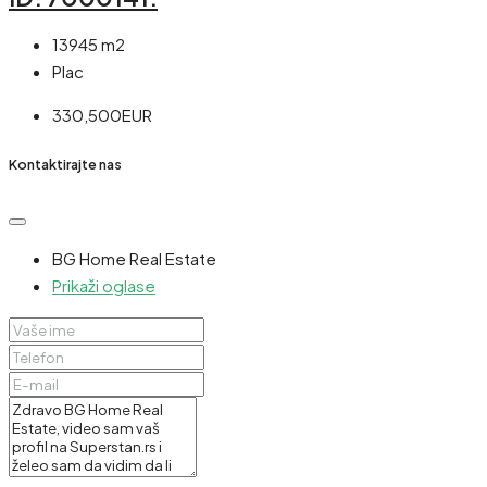
13945 m2
Plac
330,500EUR
Kontaktirajte nas
BG Home Real Estate
Prikaži oglase