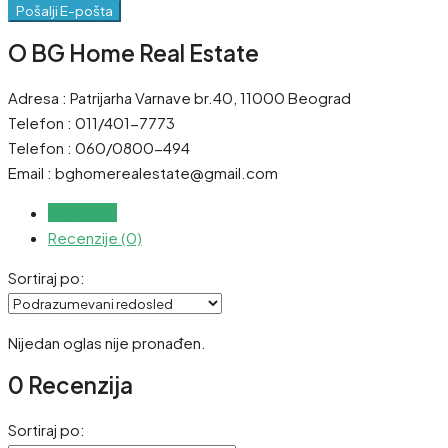
Pošalji E-pošta
O BG Home Real Estate
Adresa : Patrijarha Varnave br.40, 11000 Beograd
Telefon : 011/401-7773
Telefon : 060/0800-494
Email : bghomerealestate@gmail.com
Oglasi (0)
Recenzije (0)
Sortiraj po:
Nijedan oglas nije pronađen.
0 Recenzija
Sortiraj po: