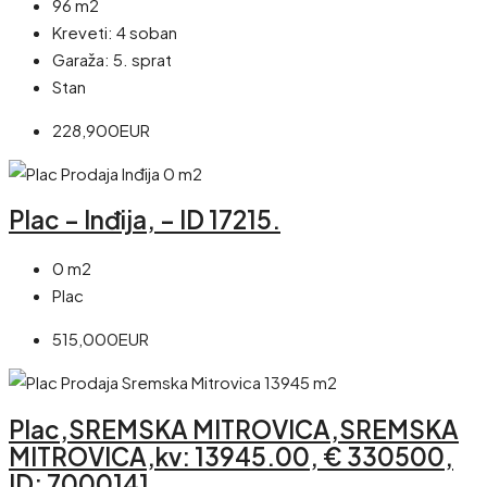
96 m2
Kreveti:
4 soban
Garaža:
5. sprat
Stan
228,900EUR
Plac – Inđija, – ID 17215.
0 m2
Plac
515,000EUR
Plac,SREMSKA MITROVICA,SREMSKA
MITROVICA,kv: 13945.00, € 330500,
ID: 7000141.