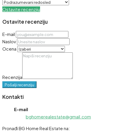
Ostavite recenziju
Ostavite recenziju
E-mail
Naslov
Ocena
Recenzija
Pošalji recenziju
Kontakti
E-mail
bghomerealestate@gmail.com
Pronađi BG Home Real Estate na: