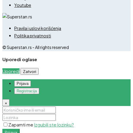
Youtube
Pravila i uslovi korišćenja
Politika privatnosti
© Superstan.rs - All rights reserved
Uporedi oglase
Uporedi
Zatvori
Prijava
Registracija
×
Zapamti me
Izgubili ste lozinku?
Prijava