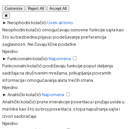
Customize
Reject All
Accept All
✖
►
Neophodni kolačići
Uvek aktivno
Neophodni kolačići omogućavaju osnovne funkcije sajta kao
što su bezbedna prijava i podešavanje preferencija
saglasnosti. Ne čuvaju lične podatke.
Nijedno
►
Funkcionalni kolačići
Napomena
Funkcionalni kolačići podržavaju funkcije poput deljenja
sadržaja na društvenim mrežama, prikupljanja povratnih
informacija i omogućavanja alata trećih strana.
Nijedno
►
Analitički kolačići
Napomena
Analitički kolačići prate interakcije posetilaca i pružaju uvide u
metrike kao što su broj posetilaca, stopa napuštanja sajta i
izvori saobraćaja.
Nijedno