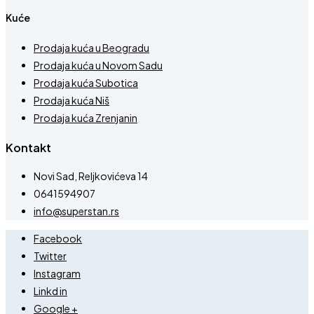
Kuće
Prodaja kuća u Beogradu
Prodaja kuća u Novom Sadu
Prodaja kuća Subotica
Prodaja kuća Niš
Prodaja kuća Zrenjanin
Kontakt
Novi Sad, Reljkovićeva 14
0641594907
info@superstan.rs
Facebook
Twitter
Instagram
Linkd in
Google +