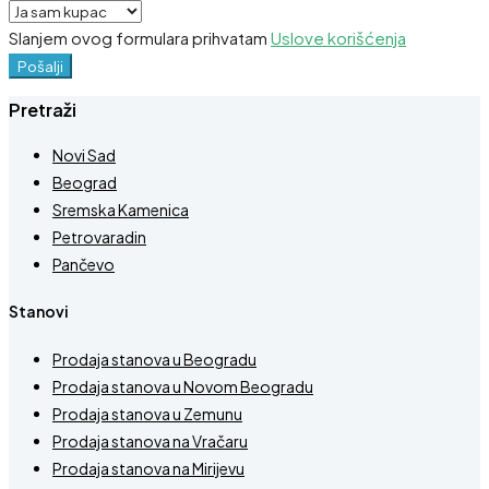
Slanjem ovog formulara prihvatam
Uslove korišćenja
Pošalji
Pretraži
Novi Sad
Beograd
Sremska Kamenica
Petrovaradin
Pančevo
Stanovi
Prodaja stanova u Beogradu
Prodaja stanova u Novom Beogradu
Prodaja stanova u Zemunu
Prodaja stanova na Vračaru
Prodaja stanova na Mirijevu