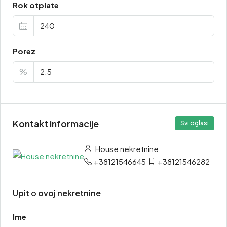
Rok otplate
Porez
%
Kontakt informacije
Svi oglasi
House nekretnine
+38121546645
+38121546282
Upit o ovoj nekretnine
Ime