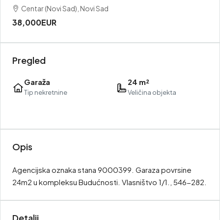
Centar (Novi Sad), Novi Sad
38,000EUR
Pregled
Garaža
24 m²
Tip nekretnine
Veličina objekta
Opis
Agencijska oznaka stana 9000399. Garaza povrsine
24m2 u kompleksu Budućnosti. Vlasništvo 1/1., 546-282.
Detalji