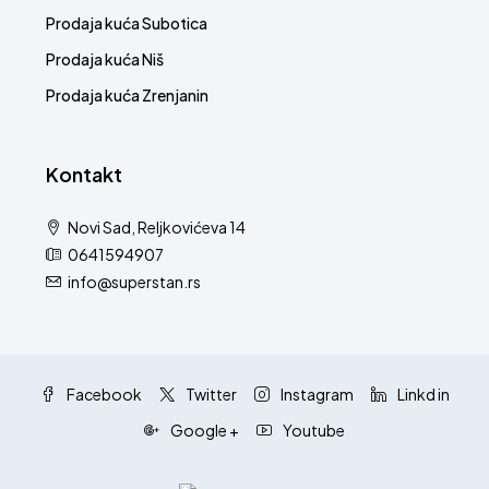
Prodaja kuća Subotica
Prodaja kuća Niš
Prodaja kuća Zrenjanin
Kontakt
Novi Sad, Reljkovićeva 14
0641594907
info@superstan.rs
Facebook
Twitter
Instagram
Linkd in
Google +
Youtube