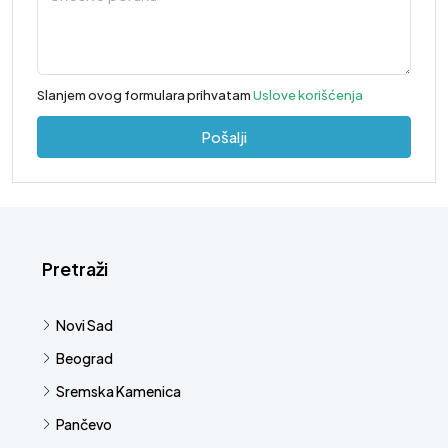
Slanjem ovog formulara prihvatam
Uslove korišćenja
Pošalji
Pretraži
Novi Sad
Beograd
Sremska Kamenica
Pančevo