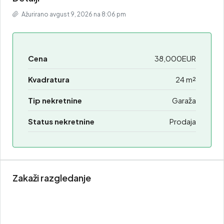
Ažurirano avgust 9, 2026 na 8:06 pm
Cena
38,000EUR
Kvadratura
24 m²
Tip nekretnine
Garaža
Status nekretnine
Prodaja
Zakaži razgledanje