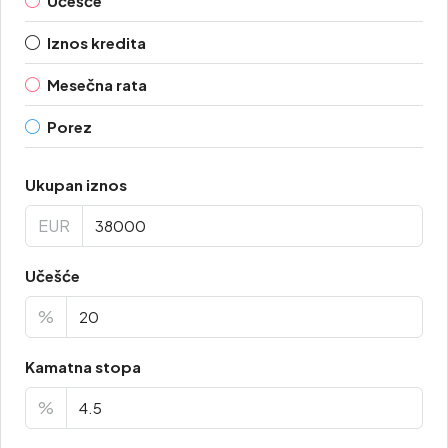
Učešće
Iznos kredita
Mesečna rata
Porez
Ukupan iznos
EUR
Učešće
%
Kamatna stopa
%