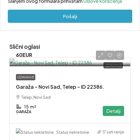
Slanjem ovog formulara prihvatam
Uslove korišćenja
Pošalji
Slični oglasi
60EUR
IZDAVANJE
IZDAVANJE
Garaža – Novi Sad, Telep – ID 22386.
Telep, Novi Sad
15
m²
Detalji
GARAŽA
17 sati ranije
Status nekretnine