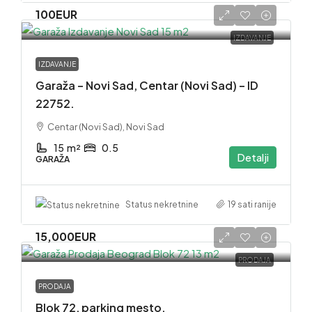
100EUR
IZDAVANJE
IZDAVANJE
Garaža – Novi Sad, Centar (Novi Sad) – ID
22752.
Centar (Novi Sad), Novi Sad
15
m²
0.5
Detalji
GARAŽA
19 sati ranije
Status nekretnine
15,000EUR
PRODAJA
PRODAJA
Blok 72, parking mesto.