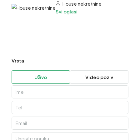
House nekretnine
Svi oglasi
Vrsta
Uživo
Video poziv