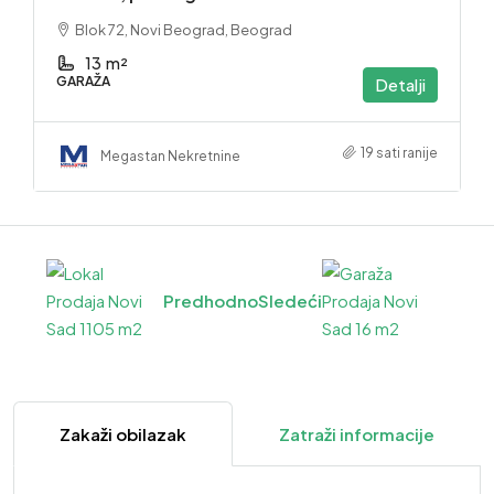
Blok 72, Novi Beograd, Beograd
13
m²
GARAŽA
Detalji
19 sati ranije
Megastan Nekretnine
Predhodno
Sledeći
Zakaži obilazak
Zatraži informacije