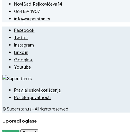
Novi Sad, Reljkovićeva 14
0641594907
info@superstan.rs
Facebook
Twitter
Instagram
Linkd in
Google +
Youtube
Pravila i uslovi korišćenja
Politika privatnosti
© Superstan.rs - All rights reserved
Uporedi oglase