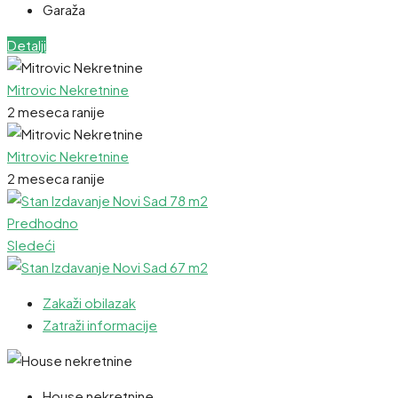
Garaža
Detalji
Mitrovic Nekretnine
2 meseca ranije
Mitrovic Nekretnine
2 meseca ranije
Predhodno
Sledeći
Zakaži obilazak
Zatraži informacije
House nekretnine