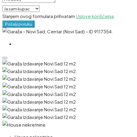
Slanjem ovog formulara prihvatam
Uslove korišćenja
Pošalji poruku
House nekretnine