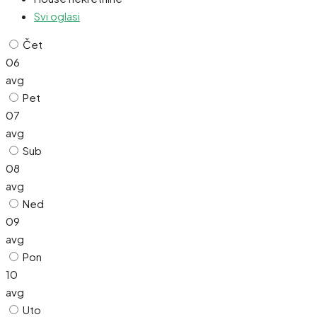
Svi oglasi
Čet
06
avg
Pet
07
avg
Sub
08
avg
Ned
09
avg
Pon
10
avg
Uto