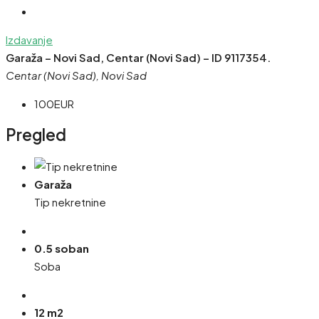
Izdavanje
Garaža – Novi Sad, Centar (Novi Sad) – ID 9117354.
Centar (Novi Sad), Novi Sad
100EUR
Pregled
Garaža
Tip nekretnine
0.5 soban
Soba
12 m2