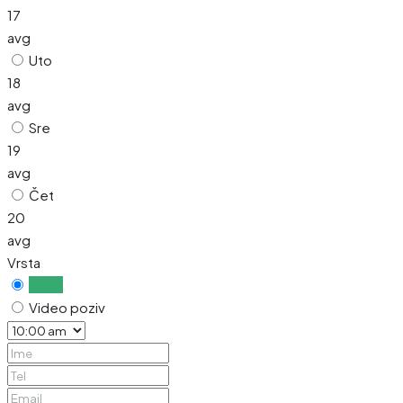
17
avg
Uto
18
avg
Sre
19
avg
Čet
20
avg
Vrsta
Uživo
Video poziv