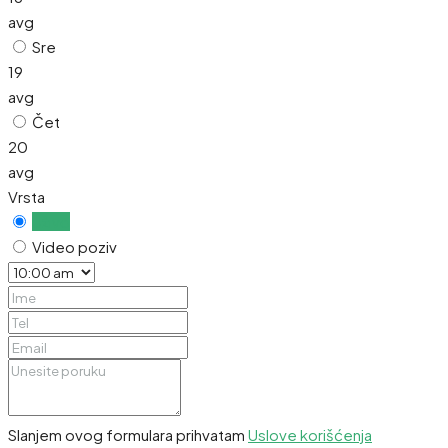
avg
Sre
19
avg
Čet
20
avg
Vrsta
Uživo
Video poziv
Slanjem ovog formulara prihvatam
Uslove korišćenja