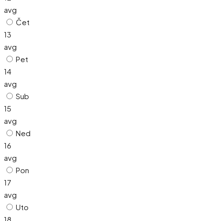
avg
Čet
13
avg
Pet
14
avg
Sub
15
avg
Ned
16
avg
Pon
17
avg
Uto
18