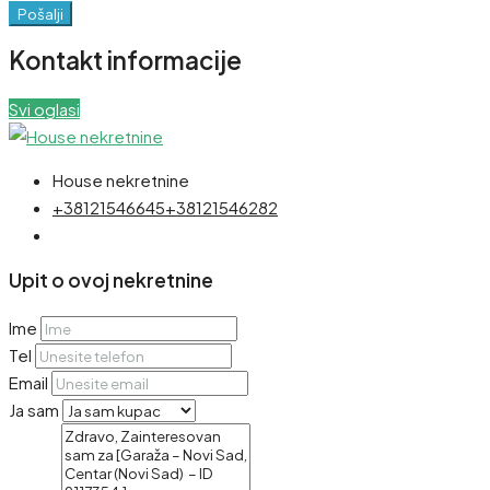
Pošalji
Kontakt informacije
Svi oglasi
House nekretnine
+38121546645
+38121546282
Upit o ovoj nekretnine
Ime
Tel
Email
Ja sam