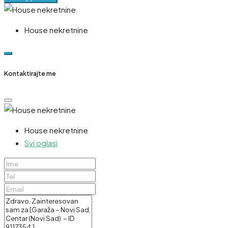
House nekretnine
Kontaktirajte me
House nekretnine
Svi oglasi