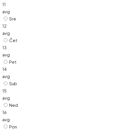
11
avg
Sre
12
avg
Čet
13
avg
Pet
14
avg
Sub
15
avg
Ned
16
avg
Pon