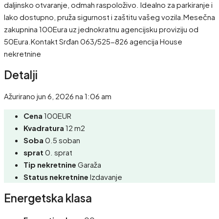
daljinsko otvaranje, odmah raspoloživo. Idealno za parkiranje i
lako dostupno, pruža sigurnost i zaštitu vašeg vozila.Mesečna
zakupnina 100Eura uz jednokratnu agencijsku proviziju od
50Eura.Kontakt Srđan 063/525-826 agencija House
nekretnine
Detalji
Ažurirano jun 6, 2026 na 1:06 am
Cena
100EUR
Kvadratura
12 m2
Soba
0.5 soban
sprat
0. sprat
Tip nekretnine
Garaža
Status nekretnine
Izdavanje
Energetska klasa