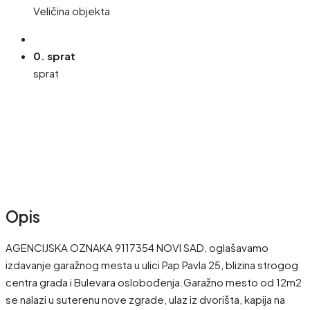
Veličina objekta
0. sprat
sprat
Opis
AGENCIJSKA OZNAKA 9117354 NOVI SAD, oglašavamo
izdavanje garažnog mesta u ulici Pap Pavla 25, blizina strogog
centra grada i Bulevara oslobođenja.Garažno mesto od 12m2
se nalazi u suterenu nove zgrade, ulaz iz dvorišta, kapija na