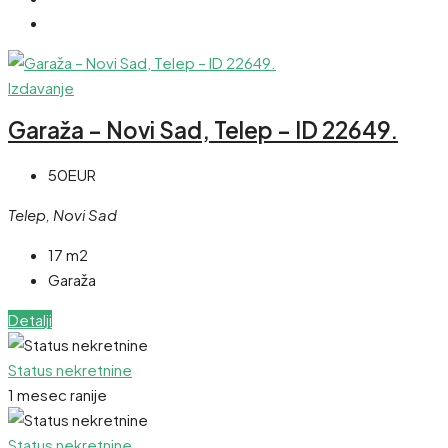
Izdavanje
Garaža – Novi Sad, Telep – ID 22649.
50EUR
Telep, Novi Sad
17 m2
Garaža
Detalji
Status nekretnine
1 mesec ranije
Status nekretnine