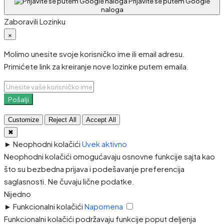
Prijavite se putem Google
naloga
Zaboravili Lozinku
×
Molimo unesite svoje korisničko ime ili email adresu.
Primićete link za kreiranje nove lozinke putem emaila.
Pošalji
Customize
Reject All
Accept All
✖
►
Neophodni kolačići
Uvek aktivno
Neophodni kolačići omogućavaju osnovne funkcije sajta kao
što su bezbedna prijava i podešavanje preferencija
saglasnosti. Ne čuvaju lične podatke.
Nijedno
►
Funkcionalni kolačići
Napomena
Funkcionalni kolačići podržavaju funkcije poput deljenja