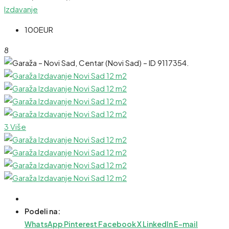
Izdavanje
100EUR
8
3 Više
Podeli na:
WhatsApp
Pinterest
Facebook
X
LinkedIn
E-mail