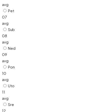
avg
Pet
07
avg
Sub
08
avg
Ned
09
avg
Pon
10
avg
Uto
11
avg
Sre
12