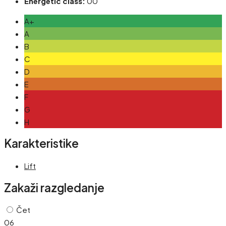
Energetic class:
00
A+
A
B
C
D
E
F
G
H
Karakteristike
Lift
Zakaži razgledanje
Čet
06