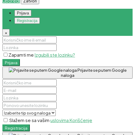
Uporedi
Zatvori
Prijava
Registracija
×
Zapamti me
Izgubili ste lozinku?
Prijava
Prijavite se putem Google
naloga
Slažem se sa vašim
uslovima Korišćenje
Registracija