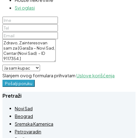
Svi oglasi
Slanjem ovog formulara prihvatam
Uslove korišćenja
Pošalji poruku
Pretraži
Novi Sad
Beograd
Sremska Kamenica
Petrovaradin