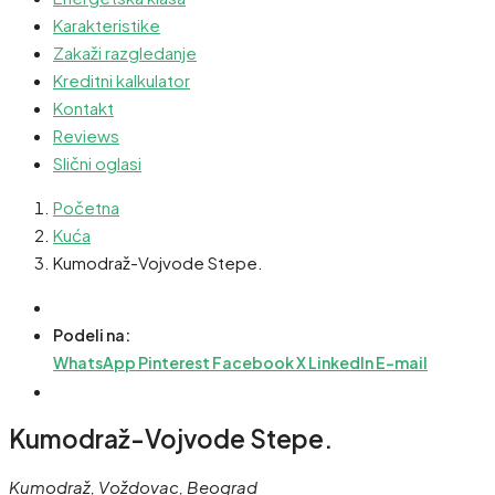
Karakteristike
Zakaži razgledanje
Kreditni kalkulator
Kontakt
Reviews
Slični oglasi
Početna
Kuća
Kumodraž-Vojvode Stepe.
Podeli na:
WhatsApp
Pinterest
Facebook
X
LinkedIn
E-mail
Kumodraž-Vojvode Stepe.
Kumodraž, Voždovac, Beograd