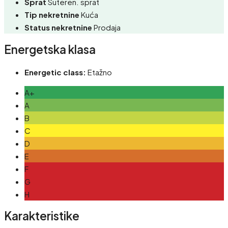
Sprat
Suteren. sprat
Tip nekretnine
Kuća
Status nekretnine
Prodaja
Energetska klasa
Energetic class:
Etažno
A+
A
B
C
D
E
F
G
H
Karakteristike