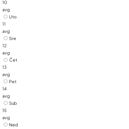
10
avg
Uto
11
avg
Sre
12
avg
Čet
13
avg
Pet
14
avg
Sub
15
avg
Ned