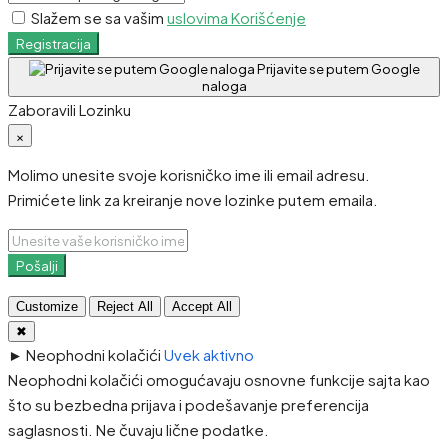
Slažem se sa vašim
uslovima Korišćenje
Registracija
Prijavite se putem Google
naloga
Zaboravili Lozinku
×
Molimo unesite svoje korisničko ime ili email adresu.
Primićete link za kreiranje nove lozinke putem emaila.
Pošalji
Customize
Reject All
Accept All
✖
►
Neophodni kolačići
Uvek aktivno
Neophodni kolačići omogućavaju osnovne funkcije sajta kao
što su bezbedna prijava i podešavanje preferencija
saglasnosti. Ne čuvaju lične podatke.