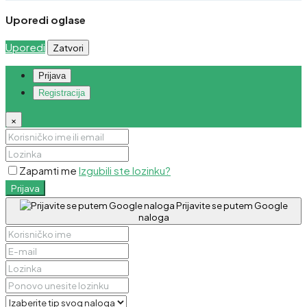
Uporedi oglase
Uporedi
Zatvori
Prijava
Registracija
×
Zapamti me
Izgubili ste lozinku?
Prijava
Prijavite se putem Google
naloga