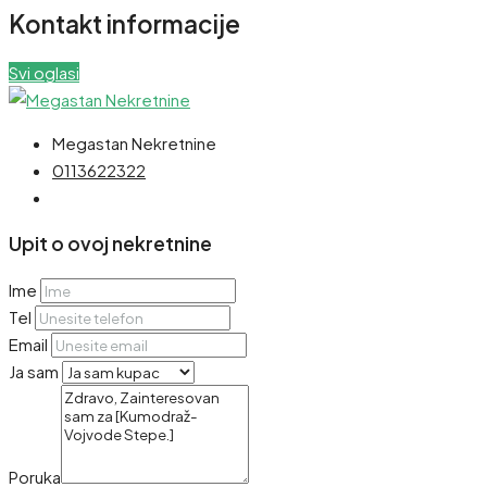
Kontakt informacije
Svi oglasi
Megastan Nekretnine
0113622322
Upit o ovoj nekretnine
Ime
Tel
Email
Ja sam
Poruka