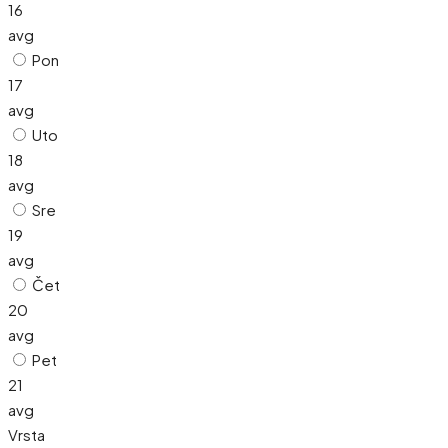
16
avg
Pon
17
avg
Uto
18
avg
Sre
19
avg
Čet
20
avg
Pet
21
avg
Vrsta