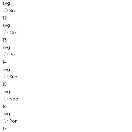
avg
Sre
12
avg
Čet
13
avg
Pet
14
avg
Sub
15
avg
Ned
16
avg
Pon
17