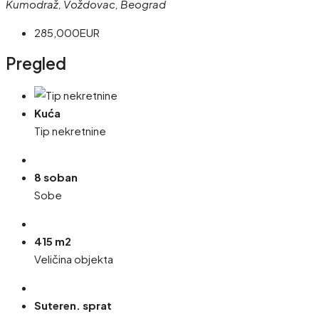
Kumodraž, Voždovac, Beograd
285,000EUR
Pregled
Kuća
Tip nekretnine
8 soban
Sobe
415 m2
Veličina objekta
Suteren. sprat