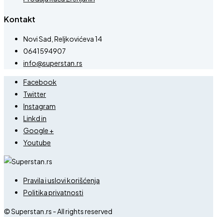
Kontakt
Novi Sad, Reljkovićeva 14
0641594907
info@superstan.rs
Facebook
Twitter
Instagram
Linkd in
Google +
Youtube
Pravila i uslovi korišćenja
Politika privatnosti
© Superstan.rs - All rights reserved