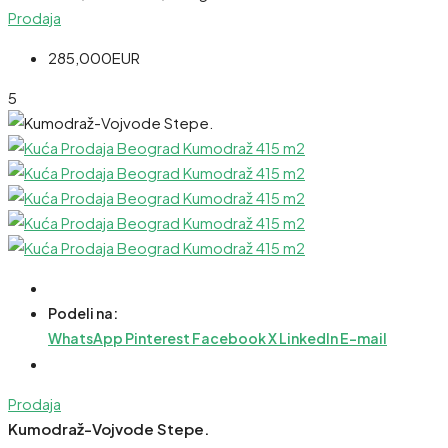
Prodaja
285,000EUR
5
Podeli na:
WhatsApp
Pinterest
Facebook
X
LinkedIn
E-mail
Prodaja
Kumodraž-Vojvode Stepe.