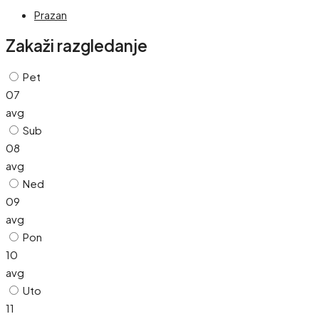
Prazan
Zakaži razgledanje
Pet
07
avg
Sub
08
avg
Ned
09
avg
Pon
10
avg
Uto
11