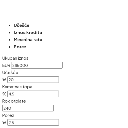
Učešće
Iznos kredita
Mesečna rata
Porez
Ukupan iznos
EUR
Učešće
%
Kamatna stopa
%
Rok otplate
Porez
%