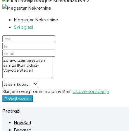
Megastan Nekretnine
Svi oglasi
Slanjem ovog formulara prihvatam
Uslove korišćenja
Pošalji poruku
Pretraži
Novi Sad
Beograd