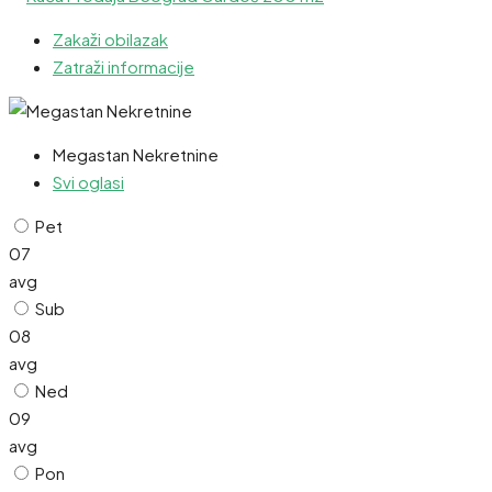
Zakaži obilazak
Zatraži informacije
Megastan Nekretnine
Svi oglasi
Pet
07
avg
Sub
08
avg
Ned
09
avg
Pon