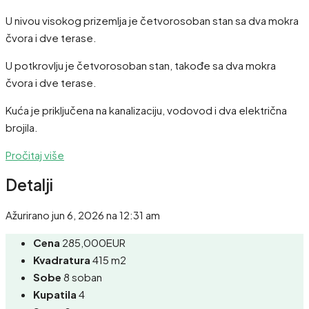
U nivou visokog prizemlja je četvorosoban stan sa dva mokra
čvora i dve terase.
U potkrovlju je četvorosoban stan, takođe sa dva mokra
čvora i dve terase.
Kuća je priključena na kanalizaciju, vodovod i dva električna
brojila.
Pročitaj više
Detalji
Ažurirano jun 6, 2026 na 12:31 am
Cena
285,000EUR
Kvadratura
415 m2
Sobe
8 soban
Kupatila
4