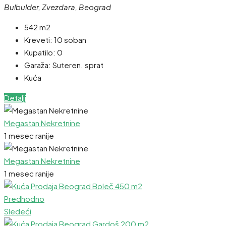
Bulbulder, Zvezdara, Beograd
542 m2
Kreveti:
10 soban
Kupatilo:
0
Garaža:
Suteren. sprat
Kuća
Detalji
Megastan Nekretnine
1 mesec ranije
Megastan Nekretnine
1 mesec ranije
Predhodno
Sledeći