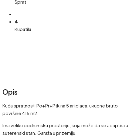
Sprat
4
Kupatila
Opis
Kuća spratnosti Po+Pr+Ptk na 5 ari placa, ukupne bruto
površine 415 m2.
Ima veliku podrumsku prostoriju, koja može da se adaptira u
suterenski stan. Garaža u prizemlju.