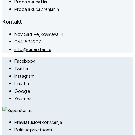
Prodaja kuća Niš
Prodaja kuća Zrenjanin
Kontakt
Novi Sad, Reljkovićeva 14
0641594907
info@superstan.rs
Facebook
Twitter
Instagram
Linkd in
Google +
Youtube
Pravila i uslovi korišćenja
Politika privatnosti