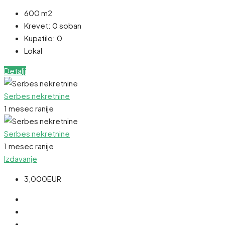
600 m2
Krevet:
0 soban
Kupatilo:
0
Lokal
Detalji
Serbes nekretnine
1 mesec ranije
Serbes nekretnine
1 mesec ranije
Izdavanje
3,000EUR