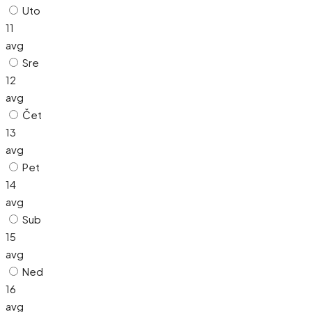
Uto
11
avg
Sre
12
avg
Čet
13
avg
Pet
14
avg
Sub
15
avg
Ned
16
avg