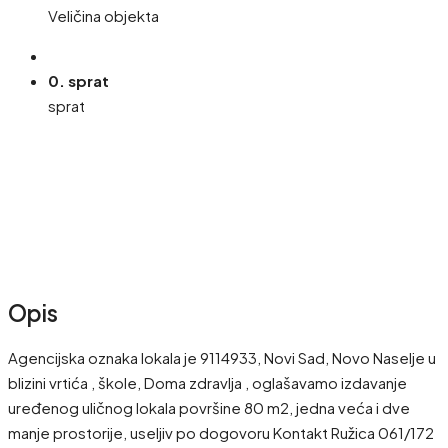
Veličina objekta
0. sprat
sprat
Opis
Agencijska oznaka lokala je 9114933, Novi Sad, Novo Naselje u
blizini vrtića , škole, Doma zdravlja , oglašavamo izdavanje
uređenog uličnog lokala površine 80 m2, jedna veća i dve
manje prostorije, useljiv po dogovoru Kontakt Ružica 061/172