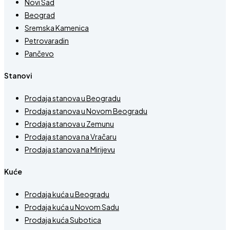
Novi Sad
Beograd
Sremska Kamenica
Petrovaradin
Pančevo
Stanovi
Prodaja stanova u Beogradu
Prodaja stanova u Novom Beogradu
Prodaja stanova u Zemunu
Prodaja stanova na Vračaru
Prodaja stanova na Mirijevu
Kuće
Prodaja kuća u Beogradu
Prodaja kuća u Novom Sadu
Prodaja kuća Subotica