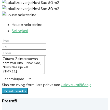
House nekretnine
Svi oglasi
Slanjem ovog formulara prihvatam
Uslove korišćenja
Pošalji poruku
Pretraži