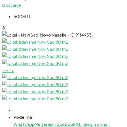
Izdavanje
500EUR
8
3 Više
Podeli na:
WhatsApp
Pinterest
Facebook
X
LinkedIn
E-mail