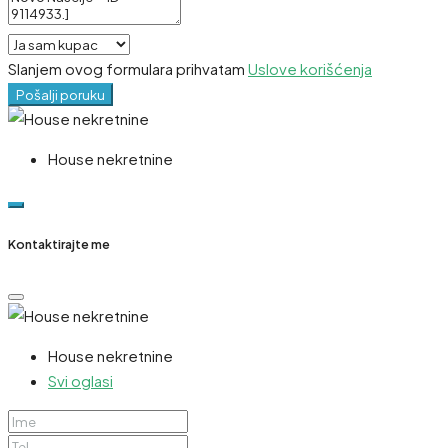
Slanjem ovog formulara prihvatam
Uslove korišćenja
Pošalji poruku
House nekretnine
Kontaktirajte me
House nekretnine
Svi oglasi