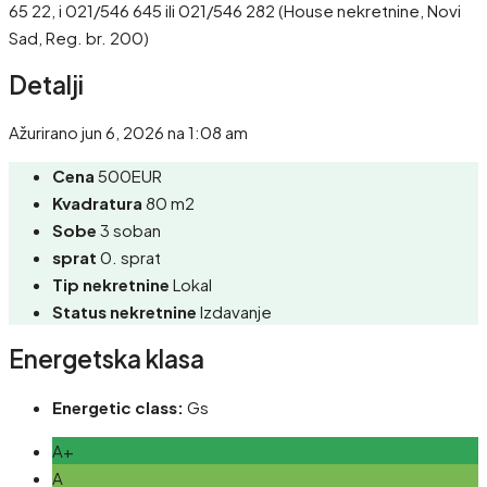
65 22, i 021/546 645 ili 021/546 282 (House nekretnine, Novi
Sad, Reg. br. 200)
Detalji
Ažurirano jun 6, 2026 na 1:08 am
Cena
500EUR
Kvadratura
80 m2
Sobe
3 soban
sprat
0. sprat
Tip nekretnine
Lokal
Status nekretnine
Izdavanje
Energetska klasa
Energetic class:
Gs
A+
A