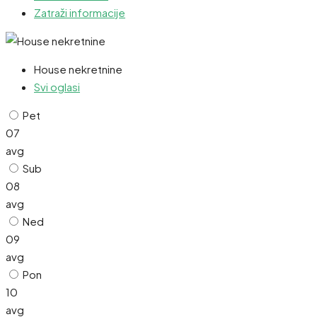
Zatraži informacije
House nekretnine
Svi oglasi
Pet
07
avg
Sub
08
avg
Ned
09
avg
Pon
10
avg