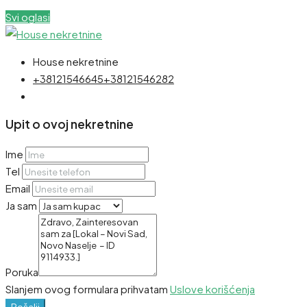
Svi oglasi
House nekretnine
+38121546645
+38121546282
Upit o ovoj nekretnine
Ime
Tel
Email
Ja sam
Poruka
Slanjem ovog formulara prihvatam
Uslove korišćenja
Pošalji