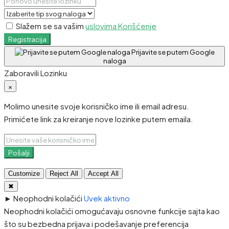
Slažem se sa vašim
uslovima Korišćenje
Registracija
Prijavite se putem Google
naloga
Zaboravili Lozinku
×
Molimo unesite svoje korisničko ime ili email adresu.
Primićete link za kreiranje nove lozinke putem emaila.
Pošalji
Customize
Reject All
Accept All
✖
►
Neophodni kolačići
Uvek aktivno
Neophodni kolačići omogućavaju osnovne funkcije sajta kao
što su bezbedna prijava i podešavanje preferencija