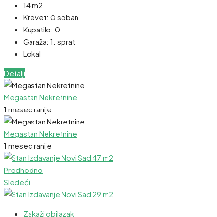
14 m2
Krevet:
0 soban
Kupatilo:
0
Garaža:
1. sprat
Lokal
Detalji
Megastan Nekretnine
1 mesec ranije
Megastan Nekretnine
1 mesec ranije
Predhodno
Sledeći
Zakaži obilazak