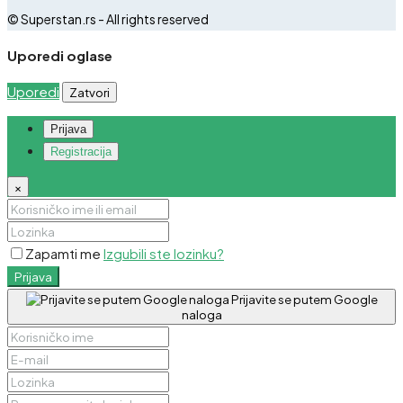
© Superstan.rs - All rights reserved
Uporedi oglase
Uporedi
Zatvori
Prijava
Registracija
×
Zapamti me
Izgubili ste lozinku?
Prijava
Prijavite se putem Google
naloga