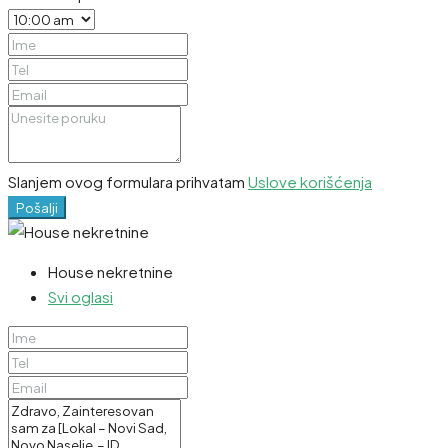
Slanjem ovog formulara prihvatam
Uslove korišćenja
Pošalji
House nekretnine
Svi oglasi