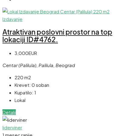
Izdavanje
Atraktivan poslovni prostor na top
lokaciji ID#4762.
3,000EUR
Centar (Palilula), Palilula, Beograd
220 m2
Krevet:
0 soban
Kupatilo:
1
Lokal
Detalji
liderviner
1 mesec ranije