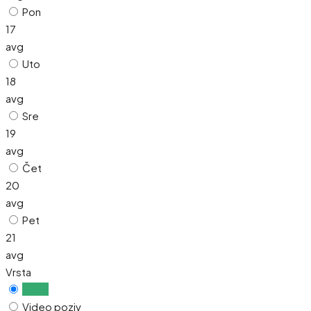
Pon
17
avg
Uto
18
avg
Sre
19
avg
Čet
20
avg
Pet
21
avg
Vrsta
Uživo
Video poziv