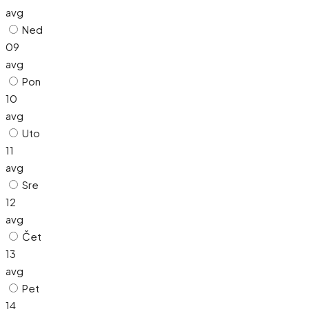
avg
Ned
09
avg
Pon
10
avg
Uto
11
avg
Sre
12
avg
Čet
13
avg
Pet
14