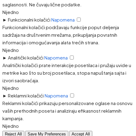
saglasnosti. Ne čuvaju lične podatke.
Nijedno
►
Funkcionalni kolačići
Napomena
Funkcionalni kolačići podržavaju funkcije poput deljenja
sadržaja na društvenim mrežama, prikupljanja povratnih
informacija i omogućavanja alata trećih strana.
Nijedno
►
Analitički kolačići
Napomena
Analitički kolačići prate interakcije posetilaca i pružaju uvide u
metrike kao što su broj posetilaca, stopa napuštanja sajta i
izvori saobraćaja.
Nijedno
►
Reklamni kolačići
Napomena
Reklamni kolačići prikazuju personalizovane oglase na osnovu
vaših prethodnih poseta i analiziraju efikasnost reklamnih
kampanja.
Nijedno
Reject All
Save My Preferences
Accept All