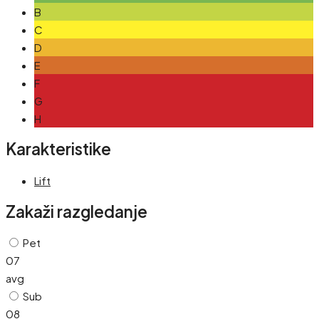
B
C
D
E
F
G
H
Karakteristike
Lift
Zakaži razgledanje
Pet
07
avg
Sub
08