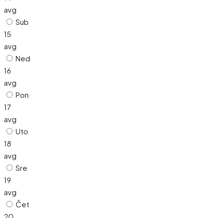
avg
Sub
15
avg
Ned
16
avg
Pon
17
avg
Uto
18
avg
Sre
19
avg
Čet
20