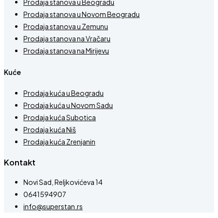
Prodaja stanova u Beogradu
Prodaja stanova u Novom Beogradu
Prodaja stanova u Zemunu
Prodaja stanova na Vračaru
Prodaja stanova na Mirijevu
Kuće
Prodaja kuća u Beogradu
Prodaja kuća u Novom Sadu
Prodaja kuća Subotica
Prodaja kuća Niš
Prodaja kuća Zrenjanin
Kontakt
Novi Sad, Reljkovićeva 14
0641594907
info@superstan.rs