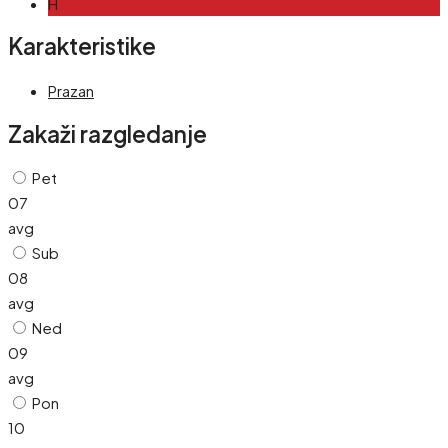
H
Karakteristike
Prazan
Zakaži razgledanje
Pet
07
avg
Sub
08
avg
Ned
09
avg
Pon
10