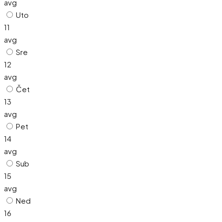
avg
Uto
11
avg
Sre
12
avg
Čet
13
avg
Pet
14
avg
Sub
15
avg
Ned
16