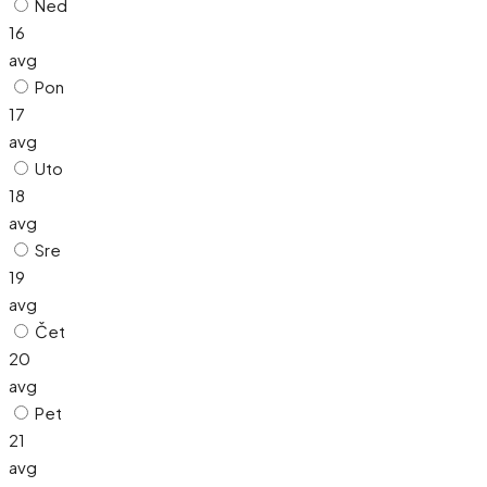
Ned
16
avg
Pon
17
avg
Uto
18
avg
Sre
19
avg
Čet
20
avg
Pet
21
avg