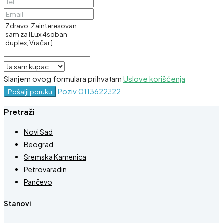
Slanjem ovog formulara prihvatam
Uslove korišćenja
Poziv
0113622322
Pošalji poruku
Pretraži
Novi Sad
Beograd
Sremska Kamenica
Petrovaradin
Pančevo
Stanovi