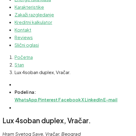
Karakteristike
Zakaži razgledanje
Kreditni kalkulator
Kontakt
Reviews
Slični oglasi
Početna
Stan
Lux 4soban duplex, Vračar.
Podeli na:
WhatsApp
Pinterest
Facebook
X
LinkedIn
E-mail
Lux 4soban duplex, Vračar.
Hram Svetog Save, Vračar, Beograd