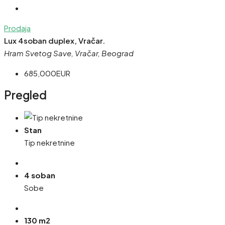
Prodaja
Lux 4soban duplex, Vračar.
Hram Svetog Save, Vračar, Beograd
685,000EUR
Pregled
Stan
Tip nekretnine
4 soban
Sobe
130 m2