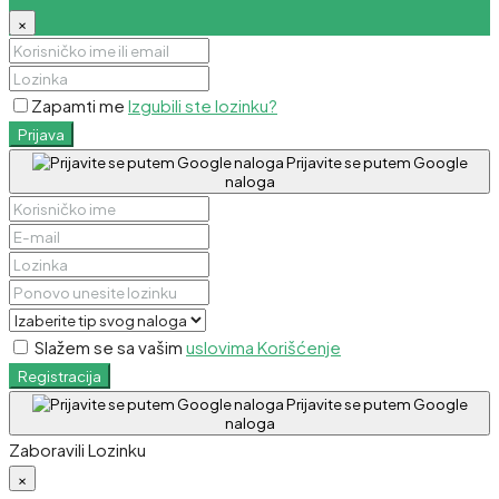
×
Zapamti me
Izgubili ste lozinku?
Prijava
Prijavite se putem Google
naloga
Slažem se sa vašim
uslovima Korišćenje
Registracija
Prijavite se putem Google
naloga
Zaboravili Lozinku
×