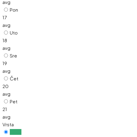
avg
Pon
17
avg
Uto
18
avg
Sre
19
avg
Čet
20
avg
Pet
21
avg
Vrsta
Uživo