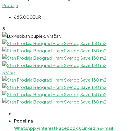
Prodaja
685,000EUR
8
3 Više
Podeli na:
WhatsApp
Pinterest
Facebook
X
LinkedIn
E-mail