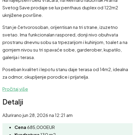
Svetog Save prodaje se lux penthaus duplex od 122m2
uknjižene površine.
Stan je četvorosoban, orijentisan na tri strane, izuzetno
svetao. Ima funkcionalan raspored, donji nivo obuhvata
prostranu dnevnu sobu sa trpezarijom i kuhinjom, toalet a na
gornjem nivou su tri spavaće sobe, garderober, kupatilo,
galerija i terasa.
Poseban kvalitet i lepotu stanu daje terasa od 14m2, idealna
za odmor, okupljenje porodice i prijatelja.
Pročitaj više
Detalji
Ažurirano jun 28, 2026 na 12:21 am
Cena
685,000EUR
Kvadratura
130 m2