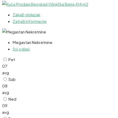
Zakaži obilazak
Zatraži informacije
Megastan Nekretnine
Svi oglasi
Pet
07
avg
Sub
08
avg
Ned
09
avg