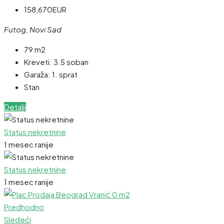
158,670EUR
Futog, Novi Sad
79 m2
Kreveti:
3.5 soban
Garaža:
1. sprat
Stan
Detalji
Status nekretnine
1 mesec ranije
Status nekretnine
1 mesec ranije
Predhodno
Sledeći