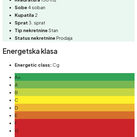
Sobe
4 soban
Kupatila
2
Sprat
3. sprat
Tip nekretnine
Stan
Status nekretnine
Prodaja
Energetska klasa
Energetic class:
Cg
A+
A
B
C
D
E
F
G