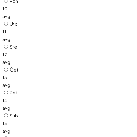
Pon
10
avg
Uto
11
avg
Sre
12
avg
Čet
13
avg
Pet
14
avg
Sub
15
avg