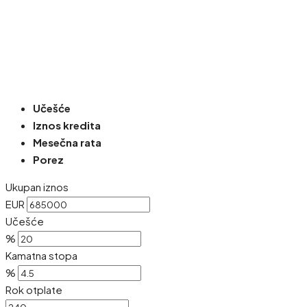
Učešće
Iznos kredita
Mesečna rata
Porez
Ukupan iznos
EUR
Učešće
%
Kamatna stopa
%
Rok otplate