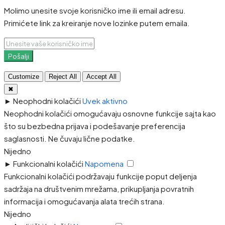
Molimo unesite svoje korisničko ime ili email adresu.
Primićete link za kreiranje nove lozinke putem emaila.
Pošalji
Customize
Reject All
Accept All
✖
►
Neophodni kolačići
Uvek aktivno
Neophodni kolačići omogućavaju osnovne funkcije sajta kao
što su bezbedna prijava i podešavanje preferencija
saglasnosti. Ne čuvaju lične podatke.
Nijedno
►
Funkcionalni kolačići
Napomena
Funkcionalni kolačići podržavaju funkcije poput deljenja
sadržaja na društvenim mrežama, prikupljanja povratnih
informacija i omogućavanja alata trećih strana.
Nijedno