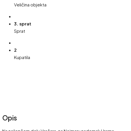
Veličina objekta
3. sprat
Sprat
2
Kupatila
Opis
Na najlepšem delu Vračara, na Neimaru nadomak Hrama