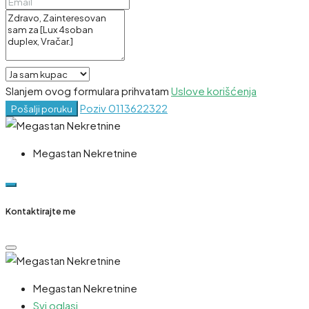
Slanjem ovog formulara prihvatam
Uslove korišćenja
Poziv
0113622322
Pošalji poruku
Megastan Nekretnine
Kontaktirajte me
Megastan Nekretnine
Svi oglasi