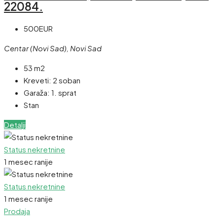
22084.
500EUR
Centar (Novi Sad), Novi Sad
53 m2
Kreveti:
2 soban
Garaža:
1. sprat
Stan
Detalji
Status nekretnine
1 mesec ranije
Status nekretnine
1 mesec ranije
Prodaja