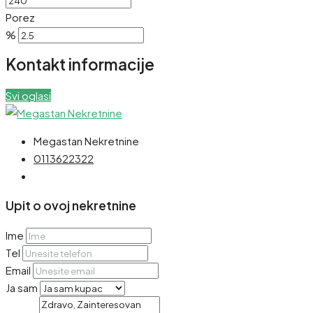
Porez
%
Kontakt informacije
Svi oglasi
Megastan Nekretnine
0113622322
Upit o ovoj nekretnine
Ime
Tel
Email
Ja sam