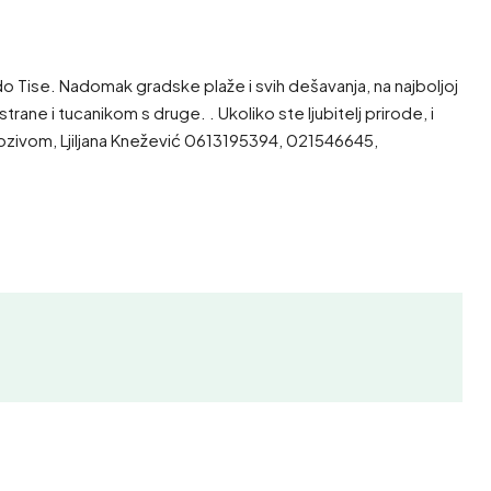
o Tise. Nadomak gradske plaže i svih dešavanja, na najboljoj
rane i tucanikom s druge. . Ukoliko ste ljubitelj prirode, i
 pozivom, Ljiljana Knežević 0613195394, 021546645,