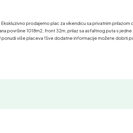
Ekskluzivno prodajemo plac za vikendicu sa privatnim prilazom d
ana površine 1018m2, front 32m, prilaz sa asfaltnog puta s jedne st
ika !U ponudi više placeva !Sve dodatne informacije možete dobiti