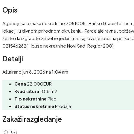
Opis
Agencijska oznaka nekretnine 7081008 , Bačko Gradište, Tisa . 
lokaciji, u divnom prirodnom okruženju . Parcelaje ravna , održav
želite da izgradite za sebe jedan mali raj, ovo je idealna pril
021546282( House nekretnine Novi Sad, Reg.br 200)
Detalji
Ažurirano jun 6, 2026 na 1:04 am
Cena
22,000EUR
Kvadratura
1018 m2
Tip nekretnine
Plac
Status nekretnine
Prodaja
Zakaži razgledanje
Pet