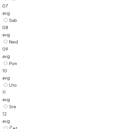
07
avg
Sub
08
avg
Ned
09
avg
Pon
10
avg
Uto
11
avg
Sre
12
avg
Čet