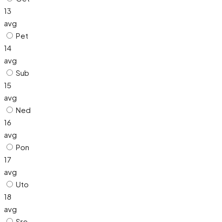
13
avg
Pet
14
avg
Sub
15
avg
Ned
16
avg
Pon
17
avg
Uto
18
avg
Sre