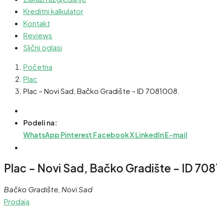
Kreditni kalkulator
Kontakt
Reviews
Slični oglasi
Početna
Plac
Plac – Novi Sad, Bačko Gradište – ID 7081008.
Podeli na:
WhatsApp
Pinterest
Facebook
X
LinkedIn
E-mail
Plac – Novi Sad, Bačko Gradište – ID 70
Bačko Gradište, Novi Sad
Prodaja