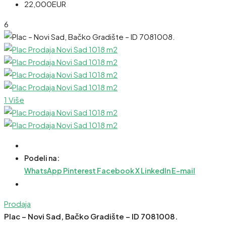
22,000EUR
6
1 Više
Podeli na:
WhatsApp
Pinterest
Facebook
X
LinkedIn
E-mail
Prodaja
Plac – Novi Sad, Bačko Gradište – ID 7081008.