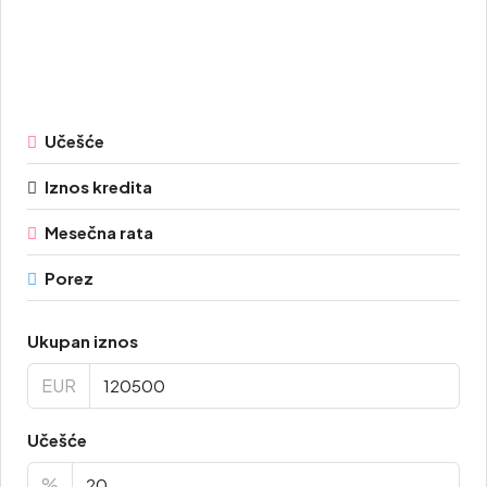
Učešće
Iznos kredita
Mesečna rata
Porez
Ukupan iznos
EUR
Učešće
%