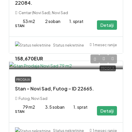
22084.
Centar (Novi Sad), Novi Sad
53 m2
2 soban
1. sprat
Detalji
STAN
1 mesec ranije
Status nekretnine
158,670EUR
PRODAJA
PRODAJA
Stan – Novi Sad, Futog – ID 22665.
Futog, Novi Sad
79 m2
3.5 soban
1. sprat
Detalji
STAN
1 mesec ranije
Status nekretnine