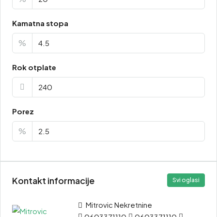
Kamatna stopa
%
Rok otplate
Porez
%
Kontakt informacije
Svi oglasi
Mitrovic Nekretnine
0603371110
0603371110