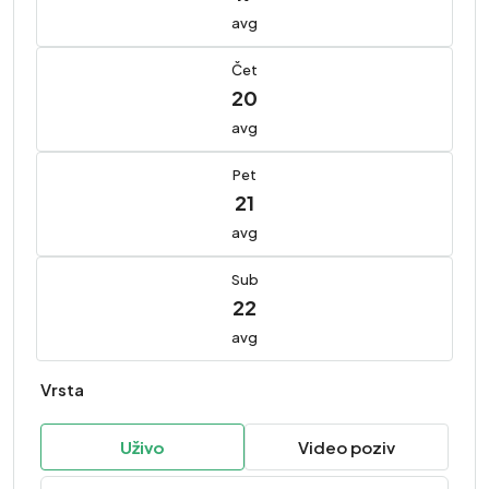
avg
Čet
20
avg
Pet
21
avg
Sub
22
avg
Vrsta
Uživo
Video poziv