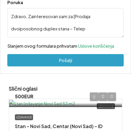
Poruka
Slanjem ovog formulara prihvatam
Uslove korišćenja
Pošalji
Slični oglasi
500EUR
IZDAVANJE
IZDAVANJE
Stan – Novi Sad, Centar (Novi Sad) – ID