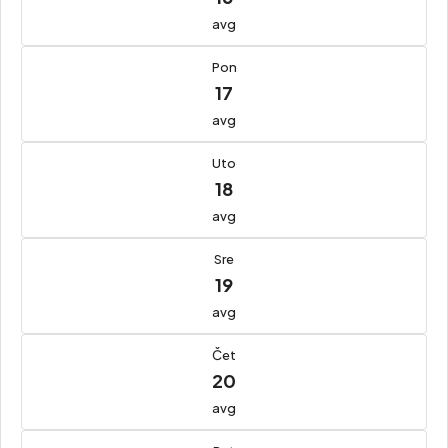
avg
Pon
17
avg
Uto
18
avg
Sre
19
avg
Čet
20
avg