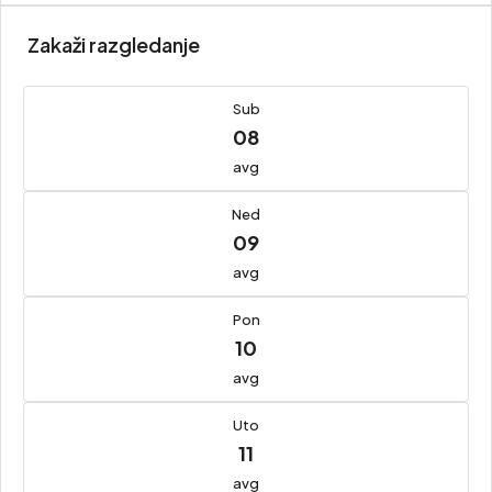
Zakaži razgledanje
Sub
08
avg
Ned
09
avg
Pon
10
avg
Uto
11
avg