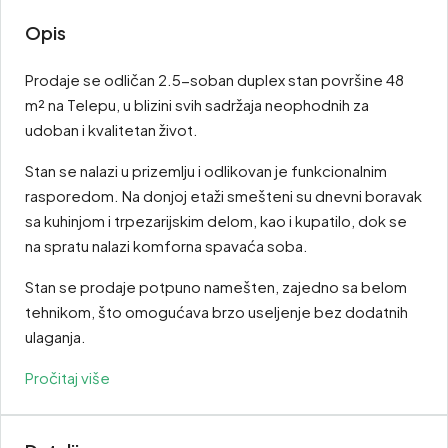
Opis
Prodaje se odličan 2.5-soban duplex stan površine 48
m² na Telepu, u blizini svih sadržaja neophodnih za
udoban i kvalitetan život.
Stan se nalazi u prizemlju i odlikovan je funkcionalnim
rasporedom. Na donjoj etaži smešteni su dnevni boravak
sa kuhinjom i trpezarijskim delom, kao i kupatilo, dok se
na spratu nalazi komforna spavaća soba.
Stan se prodaje potpuno namešten, zajedno sa belom
tehnikom, što omogućava brzo useljenje bez dodatnih
ulaganja.
Pročitaj više