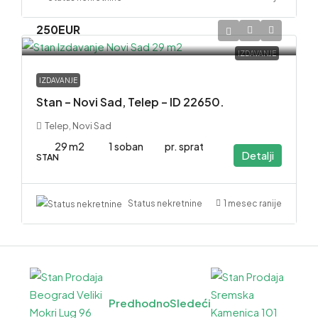
250EUR
IZDAVANJE
IZDAVANJE
Stan – Novi Sad, Telep – ID 22650.
Telep, Novi Sad
29 m2
1 soban
pr. sprat
Detalji
STAN
1 mesec ranije
Status nekretnine
Predhodno
Sledeći