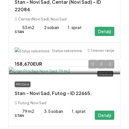
Stan – Novi Sad, Centar (Novi Sad) – ID
22084.
Centar (Novi Sad), Novi Sad
53 m2
2 soban
1. sprat
Detalji
STAN
1 mesec ranije
Status nekretnine
158,670EUR
PRODAJA
PRODAJA
Stan – Novi Sad, Futog – ID 22665.
Futog, Novi Sad
79 m2
3.5 soban
1. sprat
Detalji
STAN