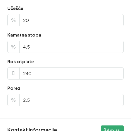
Učešće
%
Kamatna stopa
%
Rok otplate
Porez
%
Kontakt informacije
Svi oglasi