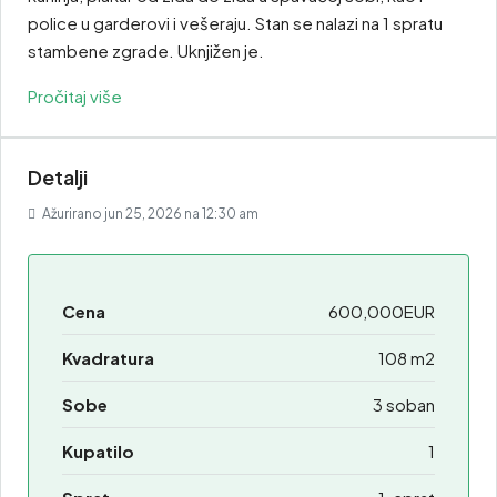
police u garderovi i vešeraju. Stan se nalazi na 1 spratu
stambene zgrade. Uknjižen je.
Pročitaj više
Detalji
Ažurirano jun 25, 2026 na 12:30 am
Cena
600,000EUR
Kvadratura
108 m2
Sobe
3 soban
Kupatilo
1