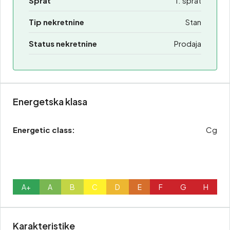
Sprat
1. sprat
Tip nekretnine
Stan
Status nekretnine
Prodaja
Energetska klasa
Energetic class:
Cg
A+
A
B
C
D
E
F
G
H
Karakteristike