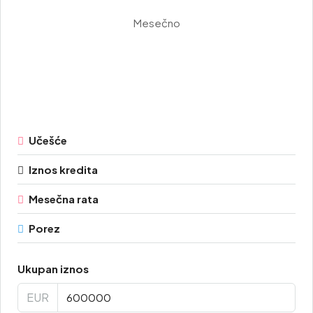
Mesečno
Učešće
Iznos kredita
Mesečna rata
Porez
Ukupan iznos
EUR