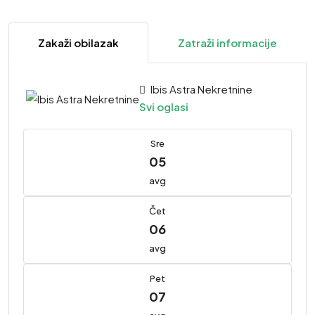
Zakaži obilazak
Zatraži informacije
Ibis Astra Nekretnine
Svi oglasi
Sre
05
avg
Čet
06
avg
Pet
07