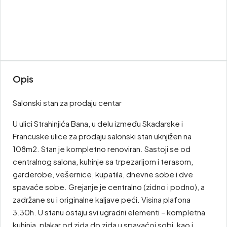
Opis
Salonski stan za prodaju centar
U ulici Strahinjića Bana, u delu između Skadarske i
Francuske ulice za prodaju salonski stan uknjižen na
108m2. Stan je kompletno renoviran. Sastoji se od
centralnog salona, kuhinje sa trpezarijom i terasom,
garderobe, vešernice, kupatila, dnevne sobe i dve
spavaće sobe. Grejanje je centralno (zidno i podno), a
zadržane su i originalne kaljave peći. Visina plafona
3.30h. U stanu ostaju svi ugradni elementi – kompletna
kuhinja, plakar od zida do zida u spavaćoj sobi, kao i