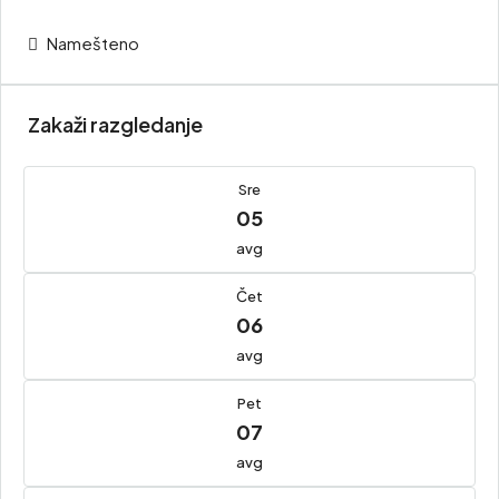
Namešteno
Zakaži razgledanje
Sre
05
avg
Čet
06
avg
Pet
07
avg