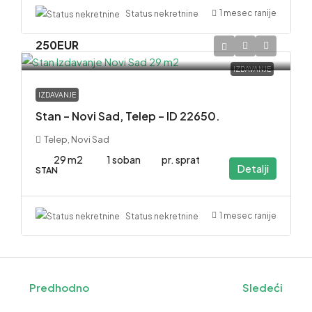
1 mesec ranije
Status nekretnine
250EUR
IZDAVANJE
IZDAVANJE
Stan – Novi Sad, Telep – ID 22650.
Telep, Novi Sad
29 m2
1 soban
pr. sprat
Detalji
STAN
1 mesec ranije
Status nekretnine
Predhodno
Sledeći