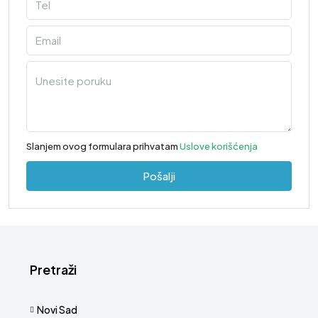
Slanjem ovog formulara prihvatam
Uslove korišćenja
Pošalji
Pretraži
Novi Sad